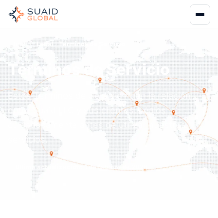
Inicio
Legal
Términos de Servicio
Términos de Servicio
Estos Términos de Servicio rigen la relación
entre Suaid LLC y sus clientes. Léalos
cuidadosamente antes de utilizar nuestros
servicios.
Última actualización: 1 de febrero de 2026