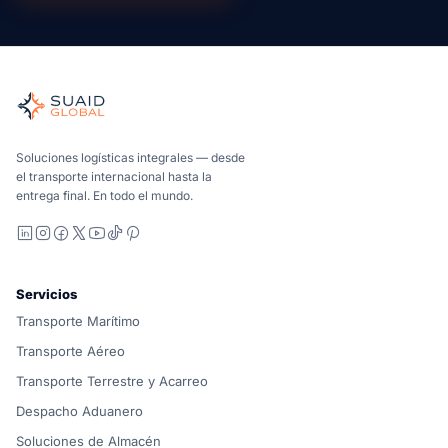
Suaid Global
Agente de carga independiente para océano, aire, tierra, a
Marítimo, aéreo y terrestre, comparados de forma carrier-n
Suaid Global no vende capacidad de transportista. Cada cor
Soluciones logísticas integrales — desde
el transporte internacional hasta la
entrega final. En todo el mundo.
LinkedIn
Instagram
Facebook
X
YouTube
TikTok
Pinterest
Servicios
Transporte Marítimo
Transporte Aéreo
Transporte Terrestre y Acarreo
Despacho Aduanero
Soluciones de Almacén