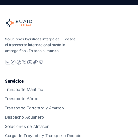
Suaid Global
Agente de carga independiente para océano, aire, tierra, a
Marítimo, aéreo y terrestre, comparados de forma carrier-n
Suaid Global no vende capacidad de transportista. Cada cor
Soluciones logísticas integrales — desde
el transporte internacional hasta la
entrega final. En todo el mundo.
LinkedIn
Instagram
Facebook
X
YouTube
TikTok
Pinterest
Servicios
Transporte Marítimo
Transporte Aéreo
Transporte Terrestre y Acarreo
Despacho Aduanero
Soluciones de Almacén
Carga de Proyecto y Transporte Rodado