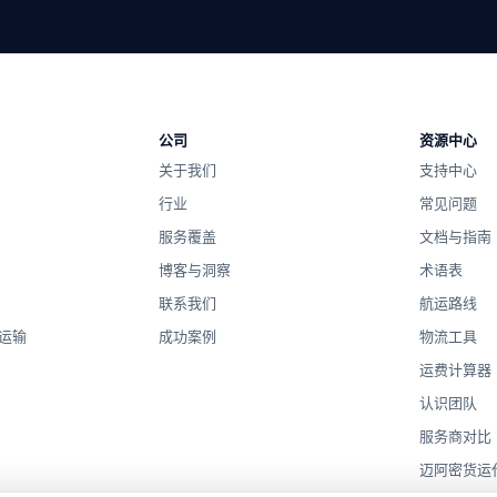
中立的路由，一支负责任的团队，没有运营商锁定。
公司
资源中心
由一支负责任的团队进行挨家挨户的协调。
关于我们
支持中心
、空运、内陆、海关和仓储合作伙伴进行比较，然后通过一位运营商协
行业
常见问题
服务覆盖
文档与指南
博客与洞察
术语表
联系我们
航运路线
运输
成功案例
物流工具
运费计算器
认识团队
服务商对比
迈阿密货运