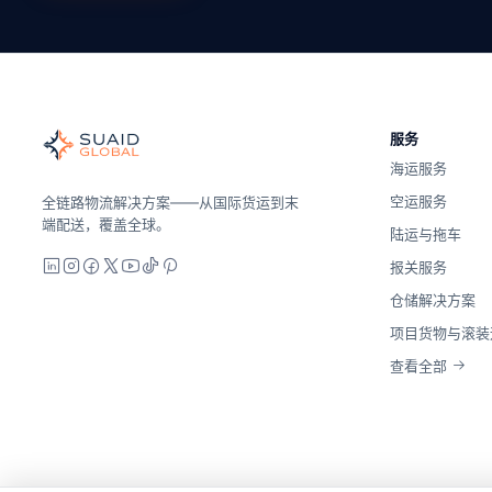
Suaid Global
全球海运、空运、陆运、海关和仓储的独立货运协调者。运营商
服务
海洋、空中和地面——与运营商无关地进行比较，全面报价，并
海运服务
Suaid Global不出售运营商运力。每条航线都会与海运
空运服务
全链路物流解决方案——从国际货运到末
端配送，覆盖全球。
陆运与拖车
LinkedIn
Instagram
Facebook
X
YouTube
TikTok
Pinterest
报关服务
仓储解决方案
项目货物与滚装
查看全部