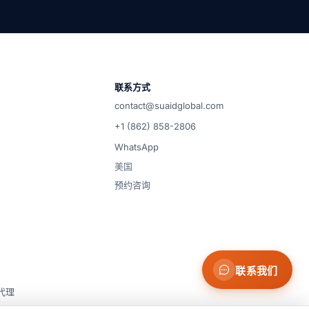
选择您的渠道 — 我们将在工作时间内回复。
申请货运报价
24小时内获取完整的航线详情、价格和运输时
间。
联系方式
contact@suaidglobal.com
微信
调从请求到交付的整个过程。
通过微信联系
+1 (862) 858-2806
WhatsApp
WhatsApp
美国
在 WhatsApp 上与我们的团队聊天
预约咨询
邮箱
发送消息给我们 — 工作时间内回复
联系我们
代理