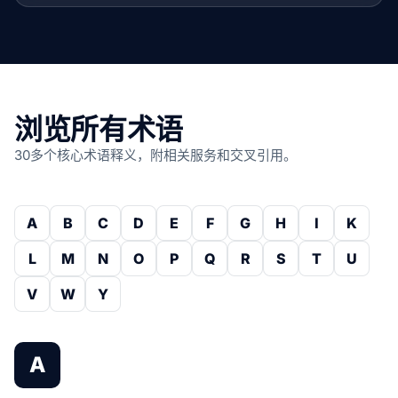
浏览所有术语
30多个核心术语释义，附相关服务和交叉引用。
A
B
C
D
E
F
G
H
I
K
L
M
N
O
P
Q
R
S
T
U
V
W
Y
A