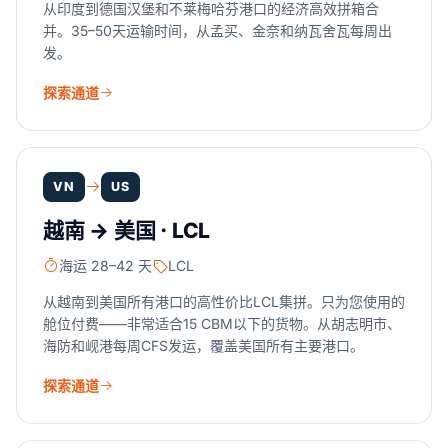
从印度到德国汉堡和不莱梅哈芬港口的经济高效拼箱合
并。35–50天运输时间，从孟买、金奈和纳瓦舍瓦每周出
发。
探索通道
VN
US
越南 → 美国 · LCL
海运 28–42 天
LCL
从越南到美国所有港口的高性价比LCL集拼。只为您使用的
舱位付费——非常适合15 CBM以下的货物。从胡志明市、
海防和岘港每周CFS发运，覆盖美国所有主要港口。
探索通道