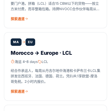
要门户港。拼箱（LCL）适合15 CBM以下的货物——按立
方米付费，而非整箱包箱。持牌NVOCC合作伙伴每周从汉
堡和不来梅哈芬向美国东海岸及墨西哥湾沿岸安排拼箱集
探索通道
运。
MA
EU
Morocco → Europe · LCL
海运 4–8 days
LCL
经合作承运人，每周从丹吉尔地中海港和卡萨布兰卡LCL集
拼发往西班牙、法国、德国、荷兰。凭EUR.1享欧盟-摩洛
哥免税。2小时内报价。
探索通道