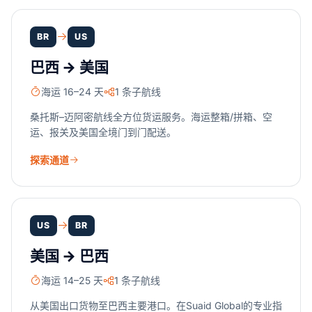
BR
US
巴西 → 美国
海运 16–24 天
1 条子航线
桑托斯–迈阿密航线全方位货运服务。海运整箱/拼箱、空
运、报关及美国全境门到门配送。
探索通道
US
BR
美国 → 巴西
海运 14–25 天
1 条子航线
从美国出口货物至巴西主要港口。在Suaid Global的专业指