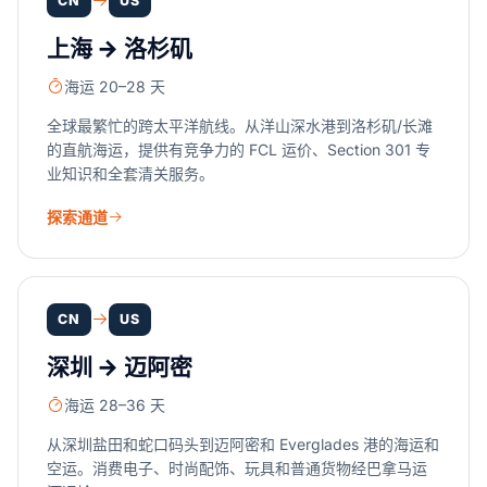
CN
US
上海 → 洛杉矶
海运 20–28 天
全球最繁忙的跨太平洋航线。从洋山深水港到洛杉矶/长滩
的直航海运，提供有竞争力的 FCL 运价、Section 301 专
业知识和全套清关服务。
探索通道
CN
US
深圳 → 迈阿密
海运 28–36 天
从深圳盐田和蛇口码头到迈阿密和 Everglades 港的海运和
空运。消费电子、时尚配饰、玩具和普通货物经巴拿马运