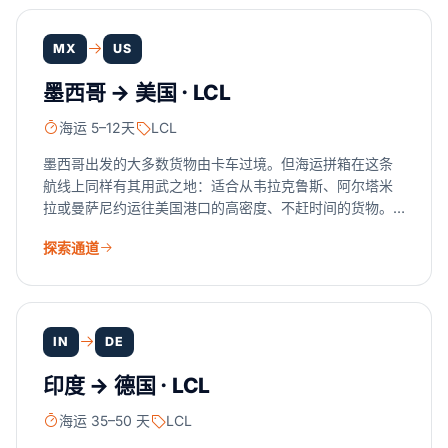
MX
US
墨西哥 → 美国 · LCL
海运 5–12天
LCL
墨西哥出发的大多数货物由卡车过境。但海运拼箱在这条
航线上同样有其用武之地：适合从韦拉克鲁斯、阿尔塔米
拉或曼萨尼约运往美国港口的高密度、不赶时间的货物。
您只为占用的舱位付费。我们把拼箱与跨境零担（LTL）并
探索通道
排报价，让您用真实数字做选择。
IN
DE
印度 → 德国 · LCL
海运 35–50 天
LCL