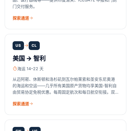
门交付服务。
探索通道
US
CL
美国 → 智利
海运 14–22 天
从迈阿密、休斯顿和洛杉矶到瓦尔帕莱索和圣安东尼奥港
的海运和空运——几乎所有美国原产货物均享美国-智利自
由贸易协定免税优惠。每周固定航次和每日航空衔接。双
语（英语/西班牙语）文件由我们网络中两端的持牌报关合
探索通道
作伙伴准备。