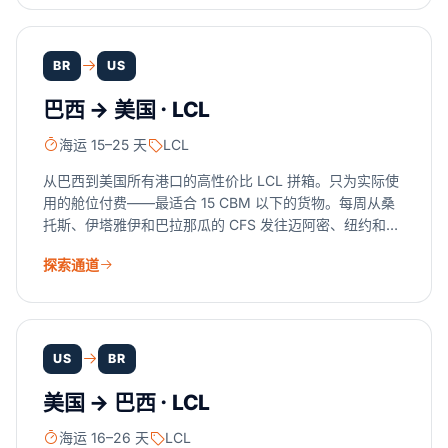
BR
US
巴西 → 美国 · LCL
海运 15–25 天
LCL
从巴西到美国所有港口的高性价比 LCL 拼箱。只为实际使
用的舱位付费——最适合 15 CBM 以下的货物。每周从桑
托斯、伊塔雅伊和巴拉那瓜的 CFS 发往迈阿密、纽约和休
斯顿。
探索通道
US
BR
美国 → 巴西 · LCL
海运 16–26 天
LCL