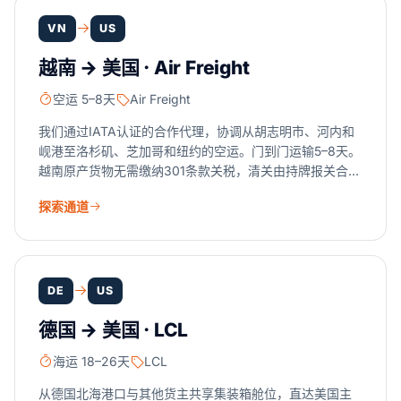
VN
US
越南 → 美国 · Air Freight
空运 5–8天
Air Freight
我们通过IATA认证的合作代理，协调从胡志明市、河内和
岘港至洛杉矶、芝加哥和纽约的空运。门到门运输5–8天。
越南原产货物无需缴纳301条款关税，清关由持牌报关合作
伙伴办理。当速度比每公斤成本更重要时，选择空运。
探索通道
DE
US
德国 → 美国 · LCL
海运 18–26天
LCL
从德国北海港口与其他货主共享集装箱舱位，直达美国主