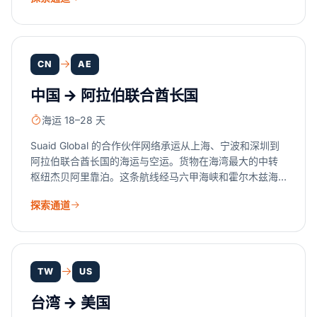
联系人。我们协调 AFRMM 附加费、Radar Siscomex 注
册、NCM 归类以及多机构许可（ANVISA、INMETRO、
MAPA），让您专注于业务，而非繁琐手续。
CN
AE
中国 → 阿拉伯联合酋长国
海运 18–28 天
Suaid Global 的合作伙伴网络承运从上海、宁波和深圳到
阿拉伯联合酋长国的海运与空运。货物在海湾最大的中转
枢纽杰贝阿里靠泊。这条航线经马六甲海峡和霍尔木兹海
峡，完全不经过红海。持牌报关行合作伙伴在两端办理
探索通道
GCC 关税、阿联酋增值税以及 JAFZA 自由区再出口文
件。
TW
US
台湾 → 美国