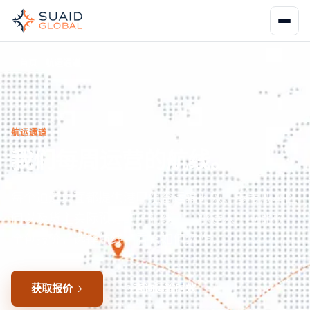
首页
航运通道
航运通道
我们每周运营的航线。
每个通道页面都提供港口组合运输时效、参考成本区
间以及货主实际预订的子航线——承运人中立比较，
全包报价。选择航线，看它如何运作。
获取报价
查询运输时效