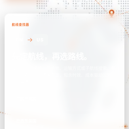
航线查找器
CN
US
先定航线，再选路线。
按国家、起运地、目的地、运输方式或子航线搜索。每
张卡片都会打开通道页面，包含时效、成本驱动因素和
报价背景。
中国至美国
热门航线
巴西至美国
食品、咖啡、机械