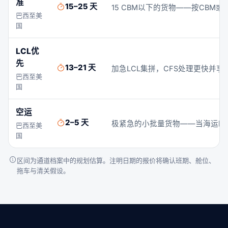
准
15–25 天
15 CBM以下的货物——按CBM
巴西至美
国
LCL优
先
13–21 天
加急LCL集拼，CFS处理更快并享
巴西至美
国
空运
2–5 天
极紧急的小批量货物——当海运时
巴西至美
国
区间为通道档案中的规划估算。注明日期的报价将确认班期、舱位、
拖车与清关假设。