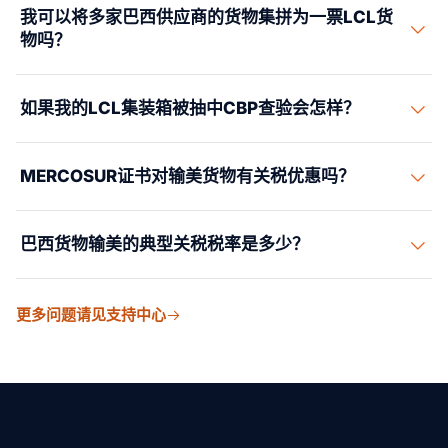
ISF申报费、清关费及各项港口费用。
我可以将多家巴西供应商的货物集拼为一票LCL货
（HBL）、原产地证书。附加要求：ISF申报（装船前24
物吗？
小时）、MERCOSUR原产地证书（如申请关税优惠）、植
物检疫证书（针对食品/农产品），以及任何产品专项认
可以。LCL 非常适合将来自多家巴西供应商的货物拼装在
证，如安全标志。
如果我的LCL集装箱被抽中CBP查验会怎样？
一起。我们提供“买方拼箱”——您在巴西的代理从多个地
点提取货物，运送到合作伙伴 CFS，在那里货物被拼装在
如果集拼集装箱被抽中CBP查验，箱内所有货物都会受到
同一份 HBL 下。这降低了运输成本，并简化了在美国目的
MERCOSUR证书对输美货物有关税优惠吗？
影响——包括其他发货人的货物。VACIS X光扫描可能造
地的清关。
成1-2天延误。开箱细查可能造成5-10天延误，并产生由箱
美国与MERCOSUR作为整体没有双边贸易协定。但
内所有发货人分摊的CES操作费用。与FCL相比，这是LCL
巴西货物输美的典型关税税率是多少？
MERCOSUR原产地证书对海关文件和内部追踪仍有用处。
的劣势——查验风险由大家共担。
大多数巴西货物按MFN税率进入美国。我们会审核每个产
巴西货物运往美国的一般关税税率平均为 1-5%。咖啡和
品的HTS归类，识别任何可用的关税减免。
更多问题请见支持中心
某些农产品/矿产品享有优惠税率或零关税。机械和工业产
品通常为 2-6%。鞋类和服装可能更高（8-12%）。我们
的报关行合作伙伴会分析您具体的产品，以尽量减少关税
敞口并确保正确的 HS 归类。