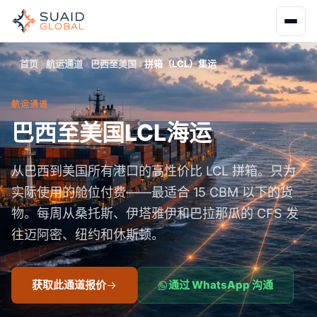
首页
航运通道
巴西至美国
拼箱（LCL）集运
航运通道
巴西至美国LCL海运
从巴西到美国所有港口的高性价比 LCL 拼箱。只为
实际使用的舱位付费——最适合 15 CBM 以下的货
物。每周从桑托斯、伊塔雅伊和巴拉那瓜的 CFS 发
往迈阿密、纽约和休斯顿。
获取此通道报价
通过 WhatsApp 沟通