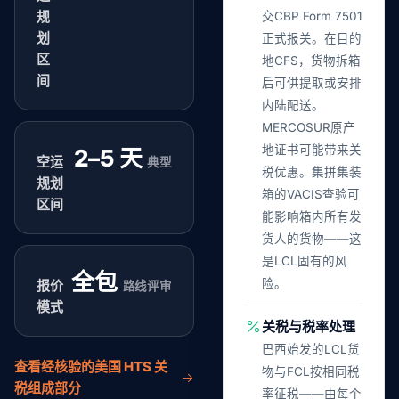
规
交CBP Form 7501
划
正式报关。在目的
区
地CFS，货物拆箱
间
后可供提取或安排
内陆配送。
MERCOSUR原产
地证书可能带来关
2–5 天
空运
典型
税优惠。集拼集装
规划
箱的VACIS查验可
区间
能影响箱内所有发
货人的货物——这
是LCL固有的风
全包
险。
报价
路线评审
模式
关税与税率处理
巴西始发的LCL货
查看经核验的美国 HTS 关
物与FCL按相同税
税组成部分
率征税——由每个