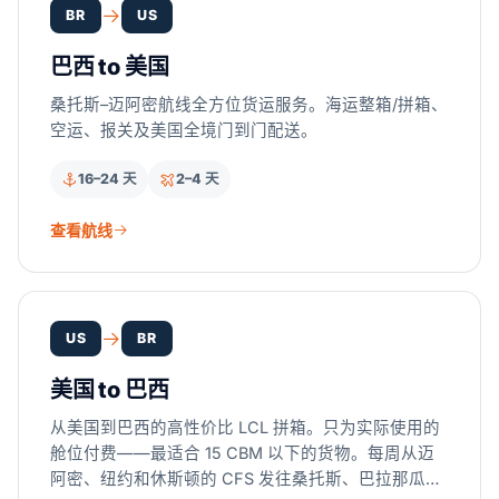
BR
US
巴西 to 美国
桑托斯–迈阿密航线全方位货运服务。海运整箱/拼箱、
空运、报关及美国全境门到门配送。
16–24 天
2–4 天
查看航线
US
BR
美国 to 巴西
从美国到巴西的高性价比 LCL 拼箱。只为实际使用的
舱位付费——最适合 15 CBM 以下的货物。每周从迈
阿密、纽约和休斯顿的 CFS 发往桑托斯、巴拉那瓜和