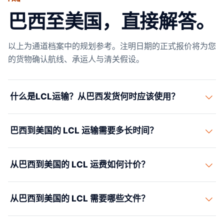
巴西至美国，直接解答。
以上为通道档案中的规划参考。注明日期的正式报价将为您
的货物确认航线、承运人与清关假设。
什么是LCL运输？从巴西发货何时应该使用？
LCL（拼箱）是一种集拼服务，您的货物与其他发货人的
巴西到美国的 LCL 运输需要多长时间？
货物共享一个集装箱。您只为实际使用的立方米（CBM）
付费。当您的货物在15 CBM以下、试销新产品、有来自多
从巴西到美国的海运 LCL 总计需 15-25 天。从桑托斯/巴
家巴西供应商的混合SKU，或无法装满整箱时，LCL是正
从巴西到美国的 LCL 运费如何计价？
拉那瓜到迈阿密：15-18 天（该区域最短的 LCL 时效）。
确选择。超过15 CBM时，FCL通常更具成本效益。
到纽约：18-22 天。到休斯顿：20-25 天。这包括起运地
LCL运费按CBM（立方米）或公吨计价——取费用较高者
CFS 处理（2-3 天）、拼箱及船舶运输，以及目的地拆箱
从巴西到美国的 LCL 需要哪些文件？
（W/M）。标准公式：1 CBM = 1运费吨。除每CBM海运
（2-3 天）。门到门交付需另加 1-3 天。
费外，LCL还有起运地和目的地的CFS操作费、文件费、
标准文件：商业发票（葡萄牙语和英语）、装箱单、提单