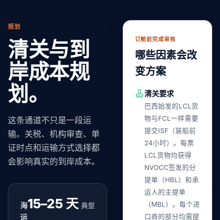
规划
订舱前完成审核
清关与到
哪些因素会改
岸成本规
变方案
划。
清关要求
巴西始发的LCL货
物与FCL一样需要
这条通道不只是一段运
提交ISF（装船前
输。关税、机构审查、单
24小时）。每票
证时点和运输方式选择都
LCL货物均获得
会影响真实的到岸成本。
NVOCC签发的分
提单（HBL）和承
运人的主提单
15–25 天
（MBL）。每个进
海
典型
运
口商的部分均需提