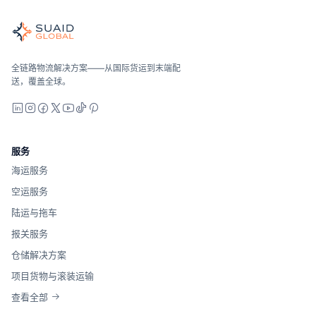
全球海运、空运、陆运、海关和仓储的独立货运协调者。运营商
海洋、空中和地面——与运营商无关地进行比较，全面报价，并
Suaid Global不出售运营商运力。每条航线都会与海运
全链路物流解决方案——从国际货运到末端配
送，覆盖全球。
LinkedIn
Instagram
Facebook
X
YouTube
TikTok
Pinterest
服务
海运服务
空运服务
陆运与拖车
报关服务
仓储解决方案
项目货物与滚装运输
查看全部