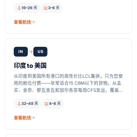
伊塔雅伊。
16–26 天
3–6 天
查看航线
IN
US
印度 to 美国
从印度到美国所有港口的高性价比LCL集拼。只为您使
用的舱位付费——非常适合15 CBM以下的货物。从孟
买、金奈、那瓦舍瓦和加尔各答每周CFS发运，覆盖
美国所有主要港口。
32–48 天
4–8 天
查看航线