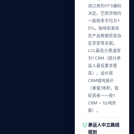
进口商的HTS编码
决定。巴西货物的
一般税率平均为1-
5%。咖啡和某些
农产品根据贸易协
定享受零关税。
LCL最低计费通常
为1 CBM（部分承
运人最低要求更
高）。运价按
CBM或吨报价
（重量/体积，取
较高者——按1
CBM = 1公吨折
算）。
承运人中立路线
规划