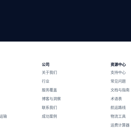
中立的路由，一支负责任的团队，没有运营商锁定。
公司
资源中心
由一支负责任的团队进行挨家挨户的协调。
关于我们
支持中心
、空运、内陆、海关和仓储合作伙伴进行比较，然后通过一位运营商协
行业
常见问题
服务覆盖
文档与指南
博客与洞察
术语表
联系我们
航运路线
运输
成功案例
物流工具
运费计算器