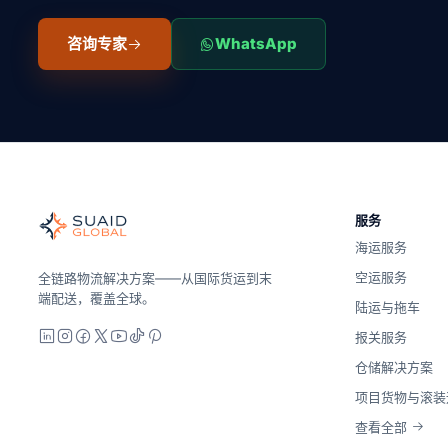
咨询专家
WhatsApp
Suaid Global
全球海运、空运、陆运、海关和仓储的独立货运协调者。运营商
服务
海洋、空中和地面——与运营商无关地进行比较，全面报价，并
海运服务
Suaid Global不出售运营商运力。每条航线都会与海运
空运服务
全链路物流解决方案——从国际货运到末
端配送，覆盖全球。
陆运与拖车
LinkedIn
Instagram
Facebook
X
YouTube
TikTok
Pinterest
报关服务
仓储解决方案
项目货物与滚装
查看全部