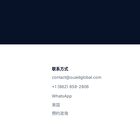
您希望通过哪个渠道联系？
选择您的渠道 — 我们将在工作时间内回复。
申请货运报价
24小时内获取完整的航线详情、价格和运输时
间。
联系方式
contact@suaidglobal.com
微信
调从请求到交付的整个过程。
通过微信联系
+1 (862) 858-2806
WhatsApp
WhatsApp
美国
在 WhatsApp 上与我们的团队聊天
预约咨询
邮箱
发送消息给我们 — 工作时间内回复