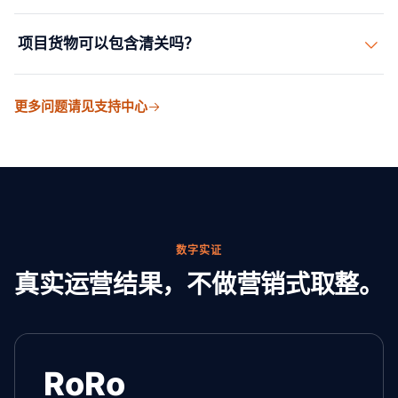
路线需要时，许可和护送需求可通过运营方案统筹安排。
项目货物可以包含清关吗？
可以。海关、单证和进口要求应在货物确定路线之前审
更多问题请见支持中心
核。
数字实证
真实运营结果，不做营销式取整。
RoRo