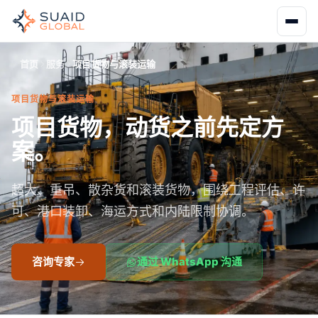
首页
服务
项目货物与滚装运输
项目货物与滚装运输
项目货物，动货之前先定方
案。
超大、重吊、散杂货和滚装货物，围绕工程评估、许
可、港口装卸、海运方式和内陆限制协调。
咨询专家
通过 WhatsApp 沟通