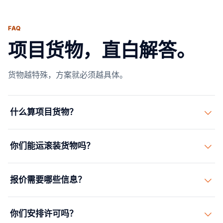
FAQ
项目货物，直白解答。
货物越特殊，方案就必须越具体。
什么算项目货物？
项目货物包括超大、超重、高值、散杂货、滚装 (RoRo)
你们能运滚装货物吗？
或超限货物等需要特殊规划的运输。
能。单证和状态要求明确时，滚装设备和车辆可经由具备
报价需要哪些信息？
滚装能力的码头运输。
尺寸、重量、照片或图纸、吊点、起运地和目的地、货
你们安排许可吗？
值、时间要求，以及任何路线限制。