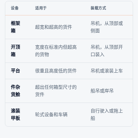
设备
适用于
装载方式
框架
吊机，从顶部或
超宽和超高的货件
箱
侧面
开顶
宽度在标准内但超高
吊机，从顶部开
箱
的货物
口装入
平台
很重且高度低的货件
吊机或滚装上车
件杂
超出任何箱型尺寸的
船吊或岸吊
货舱
货件
滚装
自行驶入或拖上
轮式设备和车辆
甲板
船