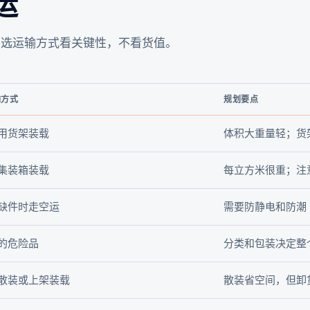
运
。选运输方式看关键性，不看货值。
输方式
规划要点
用货架装载
体积大重量轻；货
集装箱装载
每立方米很重；注
缺件时走空运
需要防静电和防潮
的危险品
分类和包装决定整
散装或上架装载
散装省空间，但卸