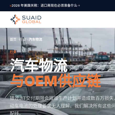
2026 年美国关税：进口商现在必须准备什么
首页
行业
汽车物流
行业
汽车物流
与OEM供应链
错过JIT交付期限会摧毁生产计划并造成数百万损
动车电池的处理要求无人理解。我们解决所有这些
配线。