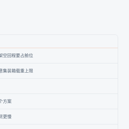
架空回程要占舱位
意集装箱载重上限
个方案
货更慢