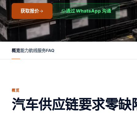
获取报价
通过 WhatsApp 沟通
概览
能力
航线
服务
FAQ
概览
汽车供应链要求零缺