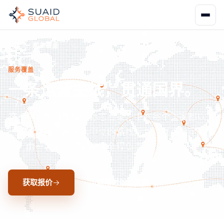
首页
服务覆盖
服务覆盖
一条运营主线，贯通国界。
这不是一份合作伙伴标志目录。下方每个国家都以同
一模式运营：承运人中立的路线规划、发运前审核单
证、由一名协调员对跨境全程负责。
获取报价
运输时效计算器