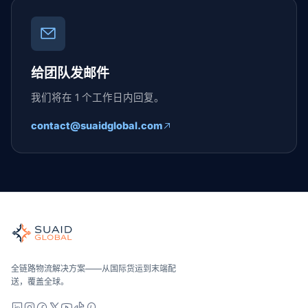
给团队发邮件
我们将在 1 个工作日内回复。
contact@suaidglobal.com
Suaid Global
全球海运、空运、陆运、海关和仓储的独立货运协调者。运营商
海洋、空中和地面——与运营商无关地进行比较，全面报价，并
Suaid Global不出售运营商运力。每条航线都会与海运
全链路物流解决方案——从国际货运到末端配
送，覆盖全球。
LinkedIn
Instagram
Facebook
X
YouTube
TikTok
Pinterest