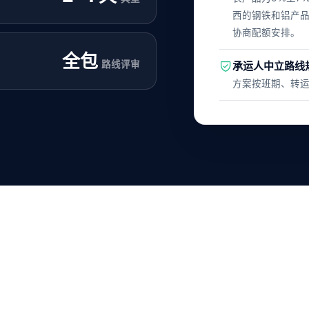
西的钢铁和铝产品
协商配额安排。
全包
路线评审
承运人中立路线
方案按班期、转