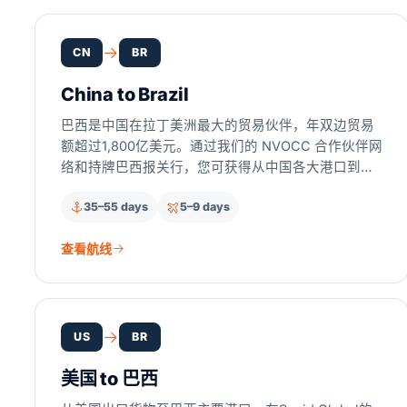
CN
BR
China to Brazil
巴西是中国在拉丁美洲最大的贸易伙伴，年双边贸易
额超过1,800亿美元。通过我们的 NVOCC 合作伙伴网
络和持牌巴西报关行，您可获得从中国各大港口到桑
托斯、伊塔雅伊、巴拉那瓜等地的 FCL、LCL 和空运
35–55 days
5–9 days
服务的单一协调联系人。我们协调 AFRMM 附加费、
Radar Siscomex 注册、NCM 归类以及多机构许可
查看航线
（ANVISA、INMETRO、MAPA），让您专注于业
务，而非繁琐手续。
US
BR
美国 to 巴西