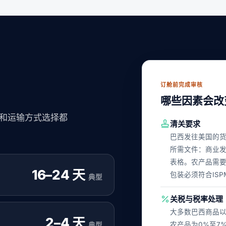
。
订舱前完成审核
哪些因素会改
和运输方式选择都
清关要求
巴西发往美国的货
所需文件：商业发票
表格。农产品需要M
16–24 天
包装必须符合ISP
典型
关税与税率处理
大多数巴西商品以
2–4 天
农产品为0%至7
典型