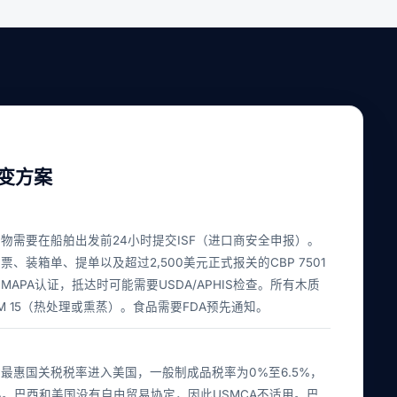
变方案
物需要在船舶出发前24小时提交ISF（进口商安全申报）。
、装箱单、提单以及超过2,500美元正式报关的CBP 7501
APA认证，抵达时可能需要USDA/APHIS检查。所有木质
M 15（热处理或熏蒸）。食品需要FDA预先通知。
最惠国关税税率进入美国，一般制成品税率为0%至6.5%，
%。巴西和美国没有自由贸易协定，因此USMCA不适用。巴