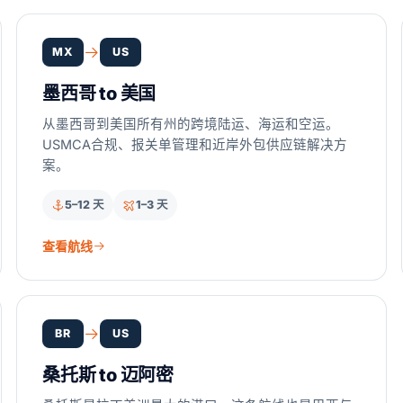
MX
US
墨西哥 to 美国
从墨西哥到美国所有州的跨境陆运、海运和空运。
USMCA合规、报关单管理和近岸外包供应链解决方
案。
5–12 天
1–3 天
查看航线
BR
US
桑托斯 to 迈阿密