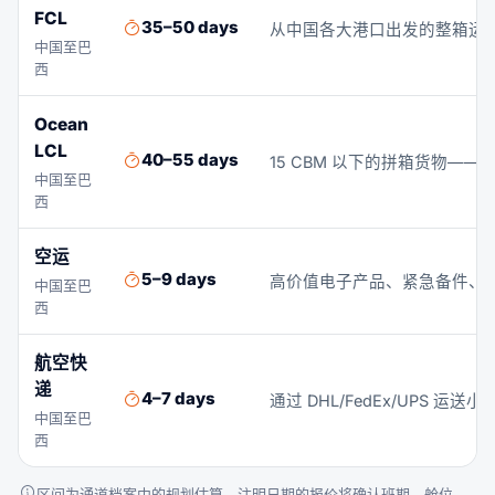
FCL
35–50 days
从中国各大港口出发的整箱运输
中国至巴
西
Ocean
LCL
40–55 days
15 CBM 以下的拼箱货物—
中国至巴
西
空运
5–9 days
高价值电子产品、紧急备件、时
中国至巴
西
航空快
递
4–7 days
通过 DHL/FedEx/UPS 
中国至巴
西
区间为通道档案中的规划估算。注明日期的报价将确认班期、舱位、