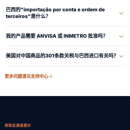
供"importação por conta e ordem de terceiros"（受托代
NCM（Nomenclatura Comum do Mercosul，南方共同市
进口许可证（LI）、申请任何优惠待遇时的原产地证书，
理进口）模式——由持牌巴西进口商代表外国买方行事，
巴西的"importação por conta e ordem de
场通用商品目录）是8位编码。前6位与 HS（协调制度）
以及巴西进口商有效的 Radar Siscomex 注册。木质包装
terceiros"是什么？
处理所有税费缴纳和海关申报。当此模式符合您的需求
编码一致；后2位是南方共同市场专用编码。要找到正确
必须符合 ISPM 15（热处理或熏蒸）。Siscomex DI 申报
时，我们可以为您对接圣卡塔琳娜州或圣保罗州合适的注
的 NCM，先确定产品的 HS 6位编码，然后查询
由您的持牌合作报关行办理。
"Importação por conta e ordem de terceiros"（受托代理
册进口商。税务责任经由注册进口商承担，这涉及法律和
MDIC/SECEX 的 NCM 表获取南方共同市场扩展位。实质
我的产品需要 ANVISA 或 INMETRO 批准吗？
进口）是巴西海关法下的一种合法模式，由注册进口商
成本方面的影响，建议您与巴西贸易律师审查确认。
性改变规则和巴西技术标准（ABNT）可能影响制成品的
（贸易公司）代表实际买方行事。买方支付货款和费用；
归类。在巴西，归类错误是重大风险——可能触发红色或
这取决于产品类别。化妆品、个人护理产品、医疗器械、
注册进口商以其自身 CNPJ 办理 DI 申报、缴税和清关。DI
美国对中国商品的301条款关税与巴西进口有关吗？
灰色通道查验、罚款和扣押。我们建议在首次发货前咨询
药品和某些食品需要 ANVISA 批准（卫生部门的进口许可
上显示注册进口商的名称，但所有经济利益归属于买方。
持牌巴西报关行。
证）。电子产品、电器、玩具和受安全监管的产品需要
该模式使没有 Radar 的外国卖方或公司能够通过合规的本
无关。301条款关税是美国的贸易政策工具，由美国海关
INMETRO 认证——产品必须带有巴西 INMETRO 标志。
地合作伙伴向巴西进口。Suaid Global 可为此目的为进口
更多问题请见支持中心
与边境保护局对进入美国的中国原产货物征收。它对进入
农业投入品、动物饲料和植物产品需要 MAPA 批准。
商对接圣卡塔琳娜州和圣保罗州成熟的贸易公司。
巴西的货物没有任何影响。当您从中国直接发货到巴西
DECEX 为非自动许可清单（Lista de Licenciamento
时，适用的税费是巴西自身的进口税费体系：II、IPI、
Não-Automático）上的产品签发一般进口许可证。这些批
PIS/COFINS、ICMS 和 AFRMM——全部属于巴西联邦税
准必须在货物抵达巴西港口之前取得，否则货物可能在海
务局管辖，与美国贸易政策完全无关。
关被扣留。
获取此通道报价