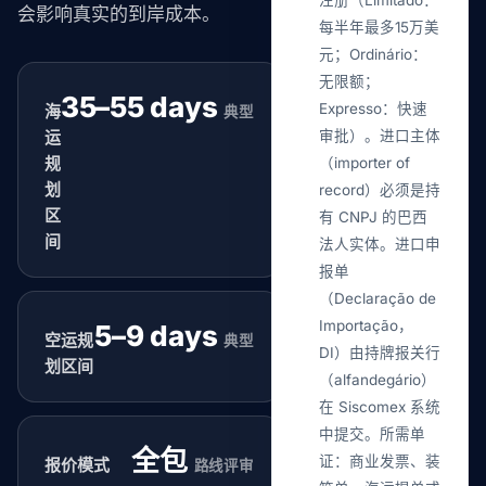
注册（Limitado：
会影响真实的到岸成本。
每半年最多15万美
元；Ordinário：
无限额；
35–55 days
Expresso：快速
海
典型
运
审批）。进口主体
规
（importer of
划
record）必须是持
区
有 CNPJ 的巴西
间
法人实体。进口申
报单
（Declaração de
Importação，
5–9 days
空运规
典型
DI）由持牌报关行
划区间
（alfandegário）
在 Siscomex 系统
中提交。所需单
全包
证：商业发票、装
报价模式
路线评审