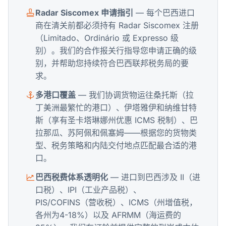
Radar Siscomex 申请指引
— 每个巴西进口
商在清关前都必须持有 Radar Siscomex 注册
（Limitado、Ordinário 或 Expresso 级
别）。我们的合作报关行指导您申请正确的级
别，并帮助您持续符合巴西联邦税务局的要
求。
多港口覆盖
— 我们协调货物运往桑托斯（拉
丁美洲最繁忙的港口）、伊塔雅伊和纳维甘特
斯（享有圣卡塔琳娜州优惠 ICMS 税制）、巴
拉那瓜、苏阿佩和佩塞姆——根据您的货物类
型、税务策略和内陆交付地点匹配最合适的港
口。
巴西税费体系透明化
— 进口到巴西涉及 II（进
口税）、IPI（工业产品税）、
PIS/COFINS（营收税）、ICMS（州增值税，
各州为4-18%）以及 AFRMM（海运费的