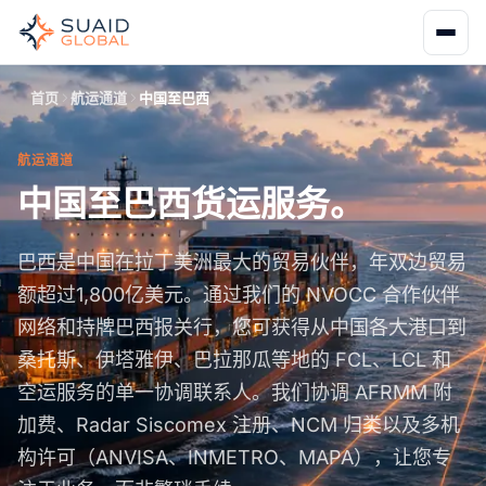
首页
航运通道
中国至巴西
航运通道
中国至巴西货运服务。
巴西是中国在拉丁美洲最大的贸易伙伴，年双边贸易
额超过1,800亿美元。通过我们的 NVOCC 合作伙伴
网络和持牌巴西报关行，您可获得从中国各大港口到
桑托斯、伊塔雅伊、巴拉那瓜等地的 FCL、LCL 和
空运服务的单一协调联系人。我们协调 AFRMM 附
加费、Radar Siscomex 注册、NCM 归类以及多机
构许可（ANVISA、INMETRO、MAPA），让您专