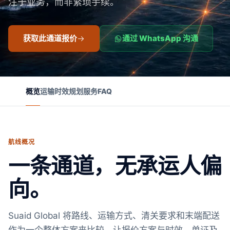
注于业务，而非繁琐手续。
获取此通道报价
通过 WhatsApp 沟通
概览
运输时效
规划
服务
FAQ
航线概况
一条通道，无承运人偏
向。
Suaid Global 将路线、运输方式、清关要求和末端配送