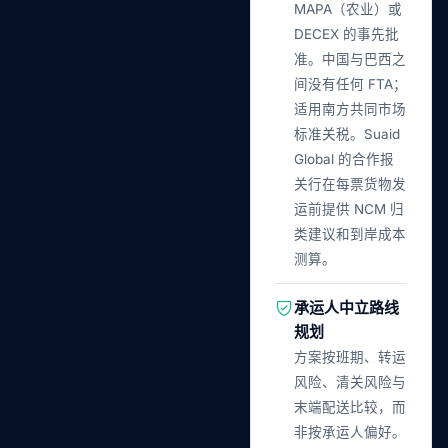
MAPA（农业）或
DECEX 的事先批
准。中国与巴西之
间没有任何 FTA；
适用南方共同市场
标准关税。Suaid
Global 的合作报
关行在每票货物发
运前提供 NCM 归
类建议和到岸成本
测算。
承运人中立路线
规划
方案按班期、转运
风险、清关风险与
末端配送比较，而
非按承运人偏好。