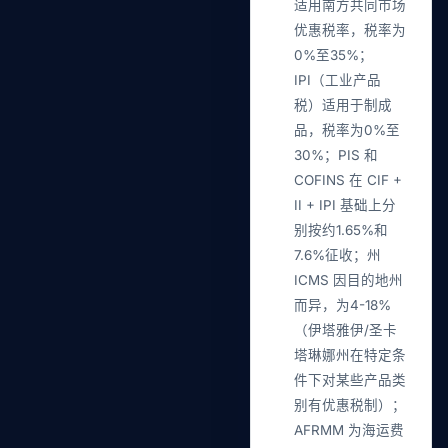
适用南方共同市场
优惠税率，税率为
0%至35%；
IPI（工业产品
税）适用于制成
品，税率为0%至
30%；PIS 和
COFINS 在 CIF +
II + IPI 基础上分
别按约1.65%和
7.6%征收；州
ICMS 因目的地州
而异，为4-18%
（伊塔雅伊/圣卡
塔琳娜州在特定条
件下对某些产品类
别有优惠税制）；
AFRMM 为海运费