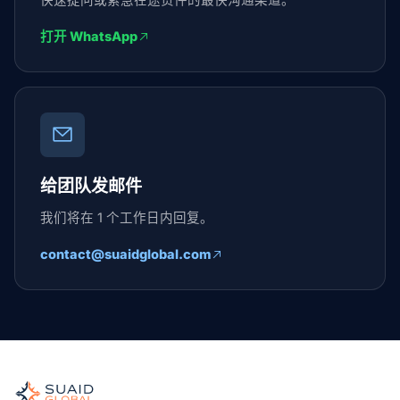
打开 WhatsApp
给团队发邮件
我们将在 1 个工作日内回复。
contact@suaidglobal.com
Suaid Global
全球海运、空运、陆运、海关和仓储的独立货运协调者。运营商