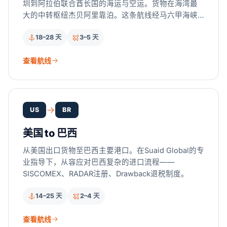
圳到阿拉伯联合酋长国的海运与空运。货物在海湾最
大的中转枢纽杰贝阿里靠泊。这条航线经马六甲海峡
和霍尔木兹海峡，完全不经过红海。持牌报关行合作
18–28 天
3–5 天
伙伴在两端办理 GCC 关税、阿联酋增值税以及
JAFZA 自由区再出口文件。
查看航线
US
BR
美国 to 巴西
从美国出口货物至巴西主要港口。在Suaid Global的专
业指导下，从容应对巴西复杂的进口流程——
SISCOMEX、RADAR注册、Drawback退税制度。
14–25 天
2–4 天
查看航线