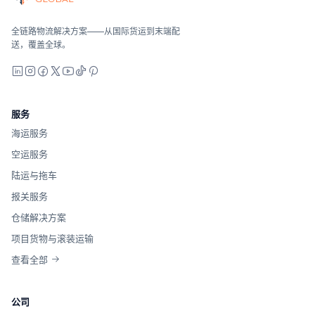
海洋、空中和地面——与运营商无关地进行比较，全面报价，并
Suaid Global不出售运营商运力。每条航线都会与海运
全链路物流解决方案——从国际货运到末端配
送，覆盖全球。
LinkedIn
Instagram
Facebook
X
YouTube
TikTok
Pinterest
服务
海运服务
空运服务
陆运与拖车
报关服务
仓储解决方案
项目货物与滚装运输
查看全部
公司