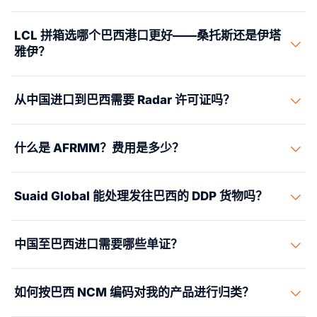
从中国到巴西的 FCL 海运需要35-50天。上海到桑托斯通
LCL 拼箱选哪个巴西港口更好——桑托斯还是伊塔
常为38-45天；宁波到伊塔雅伊为38-48天；深圳到巴拉
雅伊？
那瓜为40-50天。LCL 因集拼和拆箱需增加5-7天。通过
Siscomex 进行的巴西清关还需另加7-14天，具体取决于
桑托斯承担巴西全国约40%的集装箱吞吐量，提供来自中
分配的海关通道（绿色通道当天放行；红色通道需全面查
从中国进口到巴西需要 Radar 许可证吗？
国的最高频次 LCL 拼箱服务。伊塔雅伊和纳维甘特斯均位
验）。从中国到圣保罗瓜鲁柳斯的空运需要5-9天，海关
于圣卡塔琳娜州，根据该州规定，对某些产品类别历来享
放行另需3-5天。
需要。每个想要进口的巴西法人实体（CNPJ）都必须在
有优惠的 ICMS 税制，可降低交付到巴西南部的进口商的
什么是 AFRMM？费用是多少？
首次进口前完成 Radar Siscomex 注册。共有三个级别：
整体到岸成本。正确的选择取决于您的货物类型、NCM
Limitado（每半年进口额上限为15万美元——适合偶尔进
编码、进口商注册所在州和内陆交付地点。我们的合作伙
AFRMM（Adicional ao Frete para Renovação da
口的企业）、Ordinário（进口额无限制，需提供财务能力
伴可以为两种方案进行测算。
Suaid Global 能处理发往巴西的 DDP 货物吗？
Marinha Mercante）是巴西强制性海运税费，对所有海运
证明文件）和 Expresso（针对特定企业类型的快速审批通
进口货物按海运费的25%征收。该税费用于资助由
道）。注册通过巴西联邦税务局办理。我们的合作报关行
真正的巴西 DDP（完税后交货）需要巴西 CNPJ、有效的
ANTAQ 管理的商船基金。AFRMM 无法豁免，无论承运人
协助客户完成 Radar 申请流程。
中国至巴西进口需要哪些单证？
Radar Siscomex 注册，并由进口主体预先缴纳 II、IPI、
或航线如何均适用。它在清关时征收，必须在 DI 放行前缴
PIS/COFINS、ICMS 和 AFRMM。由于 Suaid
纳。AFRMM 不适用于空运货物。
您需要：商业发票（葡萄牙语或附经认证的翻译件）、装
Global（Suaid LLC）是美国实体，我们自身不担任巴西
如何按巴西 NCM 编码对我的产品进行归类？
箱单、海运提单或航空运单、每个产品线的 NCM 归类、
进口主体。在实际操作中，我们的合作伙伴提
产品需 ANVISA/INMETRO/MAPA/DECEX 事先批准时的