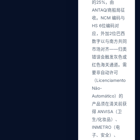
的25%，由
ANTAQ/商船局征
收。NCM 编码与
HS 6位编码对
应，外加2位巴西
数字以与南方共同
市场对齐——归类
错误会触发灰色或
红色海关通道。需
要非自动许可
（Licenciamento
Não-
Automático）的
产品须在清关前获
得 ANVISA（卫
生/化妆品）、
INMETRO（电
子、安全）、