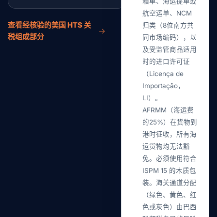
箱单、海运提单或
航空运单、NCM
查看经核验的美国 HTS 关
归类（8位南方共
税组成部分
同市场编码），以
及受监管商品适用
时的进口许可证
（Licença de
Importação，
LI）。
AFRMM（海运费
的25%）在货物到
港时征收，所有海
运货物均无法豁
免。必须使用符合
ISPM 15 的木质包
装。海关通道分配
（绿色、黄色、红
色或灰色）由巴西