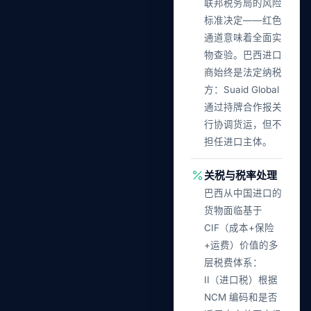
联邦税务局的风险
标准决定——红色
通道意味着全面实
物查验。巴西进口
商始终是法定纳税
方：Suaid Global
通过持牌合作报关
行协调货运，但不
担任进口主体。
关税与税率处理
巴西从中国进口的
货物面临基于
CIF（成本+保险
+运费）价值的多
层税费体系：
II（进口税）根据
NCM 编码和是否