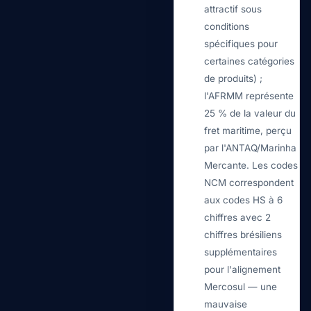
attractif sous
conditions
spécifiques pour
certaines catégories
de produits) ;
l'AFRMM représente
25 % de la valeur du
fret maritime, perçu
par l'ANTAQ/Marinha
Mercante. Les codes
NCM correspondent
aux codes HS à 6
chiffres avec 2
chiffres brésiliens
supplémentaires
pour l'alignement
Mercosul — une
mauvaise