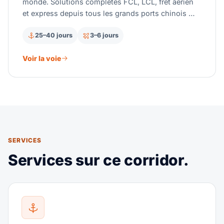
monde. Solutions complètes FCL, LCL, fret aérien
et express depuis tous les grands ports chinois —
avec une gestion experte des droits Section 301 et
25–40 jours
3–6 jours
le courtage en douane.
Voir la voie
SERVICES
Services sur ce corridor.