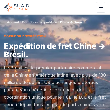
Accueil
Corridors d'expédition
Chine → Brésil
CORRIDOR D'EXPÉDITION
Expédition de fret Chine →
Brésil.
Le Brésil est le premier partenaire commercial
de la Chine en Amérique latine, avec plus de 180
milliards de dollars US d'échanges bilatéraux
par an. Vous bénéficiez d'un point de
coordination unique pour le FCL, le LCL et le fret
aérien depuis tous les grands ports chinois vers