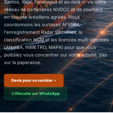
Santos, Itajaí, Paranaguá et au-delà — via notre
réseau de partenaires NVOCC et de courtiers
en douane brésiliens agréés. Nous
coordonnons les surtaxes AFRMM,
l'enregistrement Radar Siscomex, la
classification NCM et les licences multi-agences
(ANVISA, INMETRO, MAPA) pour que vous
puissiez vous concentrer sur votre activité, pas
sur la paperasse.
Devis pour ce corridor
Discuter sur WhatsApp