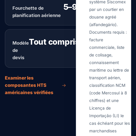
système Siscomex
5–9 days
Fourchette de
typique
par un courtier en
planification aérienne
douane agréé
(alfandegário).
Documents requis :
Tout compris
facture
Modèle
revue de routage
commerciale, liste
de
de colisage,
devis
connaissement
maritime ou lettre de
Examiner les
transport aérien,
composantes HTS
classification NCM
américaines vérifiées
(code Mercosul à 8
chiffres) et une
Licença de
Importação (LI) le
cas échéant pour les
marchandises