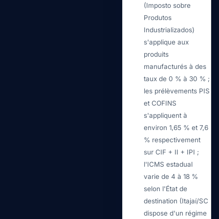
(Imposto sobre
Produtos
Industrializados)
s'applique aux
produits
manufacturés à des
taux de 0 % à 30 % ;
les prélèvements PIS
et COFINS
s'appliquent à
environ 1,65 % et 7,6
% respectivement
sur CIF + II + IPI ;
l'ICMS estadual
varie de 4 à 18 %
selon l'État de
destination (Itajaí/SC
dispose d'un régime