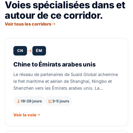
Voies spécialisées dans et
autour de ce corridor.
Voir tous les corridors
CN
ÉM
Chine to Émirats arabes unis
Le réseau de partenaires de Suaid Global achemine
le fret maritime et aérien de Shanghai, Ningbo et
Shenzhen vers les Émirats arabes unis. La
cargaison arrive à Jebel Ali, le plus grand hub de
18–28 jours
3–5 jours
transbordement du Golfe. Cette route passe par le
détroit de Malacca et le détroit d'Ormuz, donc elle
Voir la voie
ne touche jamais la mer Rouge. Des courtiers en
douane partenaires agréés gèrent les droits du
CCG, la TVA émiratie et les documents de