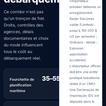
l'importateur
brésilien détienne un
Ce corridor n'est pas
enregistrement
qu'un tronçon de fret.
Radar Siscomex
Droits, contrôles des
valide (Limitado :
jusqu'à 150 000 $
agences, délais
US par semestre ;
documentaires et choix
Ordinário : illimité ;
du mode influencent
Expresso :
tous le coût au
approbation
débarquement réel.
accélérée).
L'importateur officiel
doit être une entité
35–55 days
juridique brésilienne
Fourchette de
typique
dotée d'un CNPJ.
planification
Une Declaração de
maritime
Importação (DI) est
déposée dans le