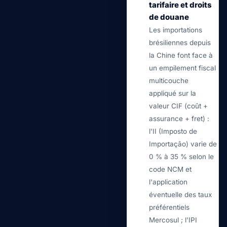
tarifaire et droits
de douane
Les importations
brésiliennes depuis
la Chine font face à
un empilement fiscal
multicouche
appliqué sur la
valeur CIF (coût +
assurance + fret) :
l'II (Imposto de
Importação) varie de
0 % à 35 % selon le
code NCM et
l'application
éventuelle des taux
préférentiels
Mercosul ; l'IPI