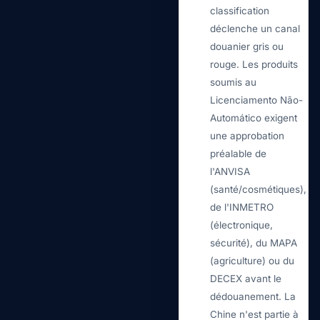
classification
déclenche un canal
douanier gris ou
rouge. Les produits
soumis au
Licenciamento Não-
Automático exigent
une approbation
préalable de
l'ANVISA
(santé/cosmétiques),
de l'INMETRO
(électronique,
sécurité), du MAPA
(agriculture) ou du
DECEX avant le
dédouanement. La
Chine n'est partie à