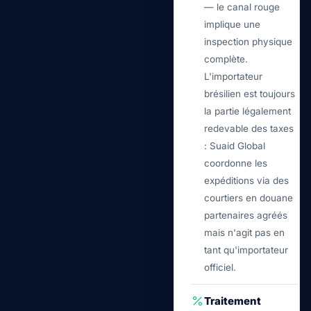
— le canal rouge
implique une
inspection physique
complète.
L'importateur
brésilien est toujours
la partie légalement
redevable des taxes
: Suaid Global
coordonne les
expéditions via des
courtiers en douane
partenaires agréés
mais n'agit pas en
tant qu'importateur
officiel.
Traitement