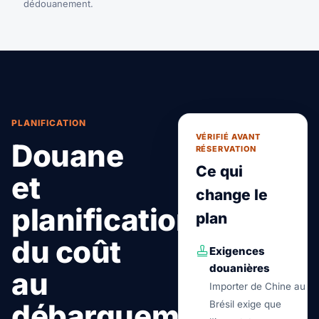
dédouanement.
PLANIFICATION
VÉRIFIÉ AVANT
Douane
RÉSERVATION
Ce qui
et
change le
planification
plan
du coût
Exigences
douanières
au
Importer de Chine au
débarquement.
Brésil exige que