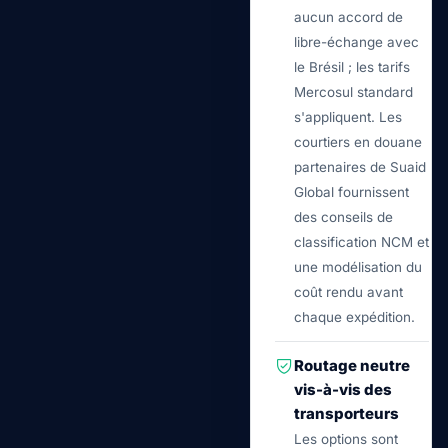
aucun accord de
libre-échange avec
le Brésil ; les tarifs
Mercosul standard
s'appliquent. Les
courtiers en douane
partenaires de Suaid
Global fournissent
des conseils de
classification NCM et
une modélisation du
coût rendu avant
chaque expédition.
Routage neutre
vis-à-vis des
transporteurs
Les options sont