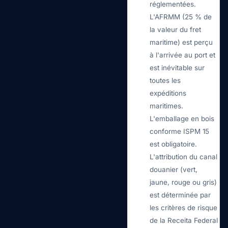
réglementées.
L'AFRMM (25 % de
la valeur du fret
maritime) est perçu
à l'arrivée au port et
est inévitable sur
toutes les
expéditions
maritimes.
L'emballage en bois
conforme ISPM 15
est obligatoire.
L'attribution du canal
douanier (vert,
jaune, rouge ou gris)
est déterminée par
les critères de risque
de la Receita Federal