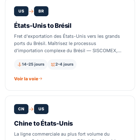
réexportation de la zone franche JAFZA aux deux
extrémités.
US
BR
États-Unis to Brésil
Fret d'exportation des États-Unis vers les grands
ports du Brésil. Maîtrisez le processus
d'importation complexe du Brésil — SISCOMEX,
enregistrement RADAR, Drawback — avec les
14–25 jours
2–4 jours
conseils experts de Suaid Global.
Voir la voie
CN
US
Chine to États-Unis
La ligne commerciale au plus fort volume du