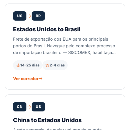
do IVA dos Emirados e da papelada de
reexportação da zona franca JAFZA nas duas
pontas.
US
BR
Estados Unidos to Brasil
Frete de exportação dos EUA para os principais
portos do Brasil. Navegue pelo complexo processo
de importação brasileiro — SISCOMEX, habilitação
no RADAR, Drawback — com a orientação
14–25 dias
2–4 dias
especializada da Suaid Global.
Ver corredor
CN
US
China to Estados Unidos
A rota comercial de maior volume do mundo.