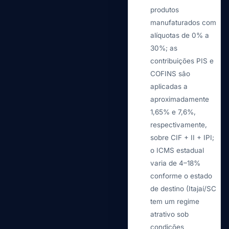
produtos
manufaturados com
alíquotas de 0% a
30%; as
contribuições PIS e
COFINS são
aplicadas a
aproximadamente
1,65% e 7,6%,
respectivamente,
sobre CIF + II + IPI;
o ICMS estadual
varia de 4–18%
conforme o estado
de destino (Itajaí/SC
tem um regime
atrativo sob
condições