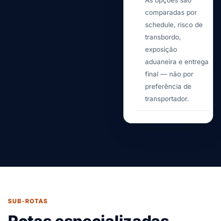
As opções são
comparadas por
schedule, risco de
transbordo,
exposição
aduaneira e entrega
final — não por
preferência de
transportador.
SUB-ROTAS