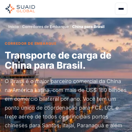
Início
Corredores de Embarque
China para Brasil
CORREDOR DE EMBARQUE
Transporte de carga de
China para Brasil.
O Brasil é o maior parceiro comercial da China
na América Latina, com mais de US$ 180 bilhões
em comércio bilateral por ano. Você tem um
ponto único de coordenação para FCL, LCL e
frete aéreo de todos os principais portos
chineses para Santos, Itajaí, Paranaguá e além