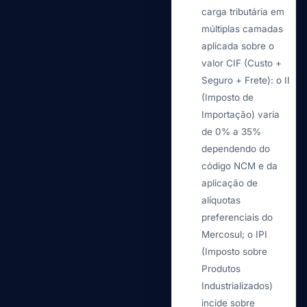
carga tributária em
múltiplas camadas
aplicada sobre o
valor CIF (Custo +
Seguro + Frete): o II
(Imposto de
Importação) varia
de 0% a 35%
dependendo do
código NCM e da
aplicação de
alíquotas
preferenciais do
Mercosul; o IPI
(Imposto sobre
Produtos
Industrializados)
incide sobre