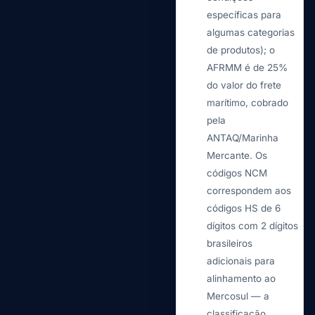
específicas para
algumas categorias
de produtos); o
AFRMM é de 25%
do valor do frete
marítimo, cobrado
pela
ANTAQ/Marinha
Mercante. Os
códigos NCM
correspondem aos
códigos HS de 6
dígitos com 2 dígitos
brasileiros
adicionais para
alinhamento ao
Mercosul — a
classificação