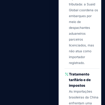
tributada: a Suaid
Global coordena os
embarques por
meio de
despachantes
aduaneiros
parceiros
licenciados, mas
não atua como
importador
registrado.
Tratamento
tarifário e de
impostos
As importações
brasileiras da China
enfrentam uma