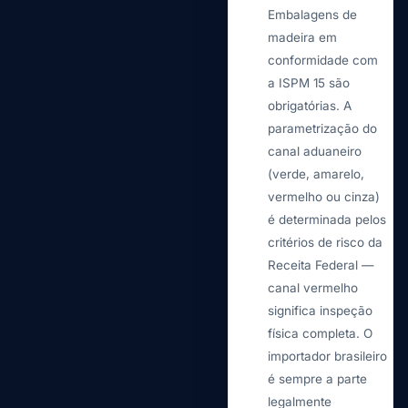
Embalagens de
madeira em
conformidade com
a ISPM 15 são
obrigatórias. A
parametrização do
canal aduaneiro
(verde, amarelo,
vermelho ou cinza)
é determinada pelos
critérios de risco da
Receita Federal —
canal vermelho
significa inspeção
física completa. O
importador brasileiro
é sempre a parte
legalmente