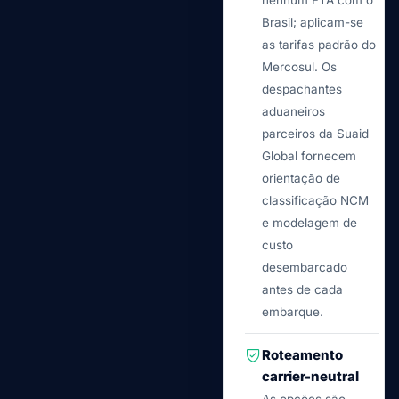
nenhum FTA com o
Brasil; aplicam-se
as tarifas padrão do
Mercosul. Os
despachantes
aduaneiros
parceiros da Suaid
Global fornecem
orientação de
classificação NCM
e modelagem de
custo
desembarcado
antes de cada
embarque.
Roteamento
carrier-neutral