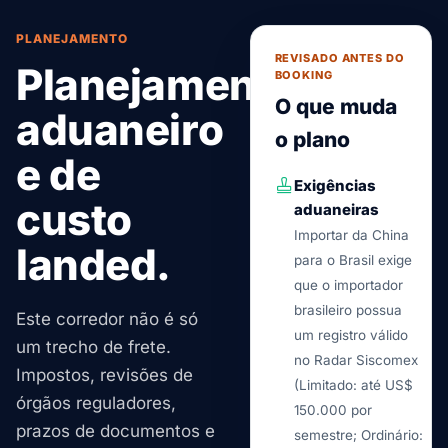
PLANEJAMENTO
REVISADO ANTES DO
Planejamento
BOOKING
O que muda
aduaneiro
o plano
e de
Exigências
custo
aduaneiras
Importar da China
landed.
para o Brasil exige
que o importador
brasileiro possua
Este corredor não é só
um registro válido
um trecho de frete.
no Radar Siscomex
Impostos, revisões de
(Limitado: até US$
órgãos reguladores,
150.000 por
prazos de documentos e
semestre; Ordinário: