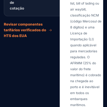
de
list, bill of lading ou
cotação
air waybill,
classificação NCM
(código Mercosul de
Revisar componentes
8 dígitos) e uma
tarifários verificados do
Licença de
HTS dos EUA
Importação (LI)
quando aplicável
para mercadorias
reguladas. O
AFRMM (25% do
valor do frete
marítimo) é cobrado
na chegada ao
porto e é inevitável
em todos os
embarques
marítimos.