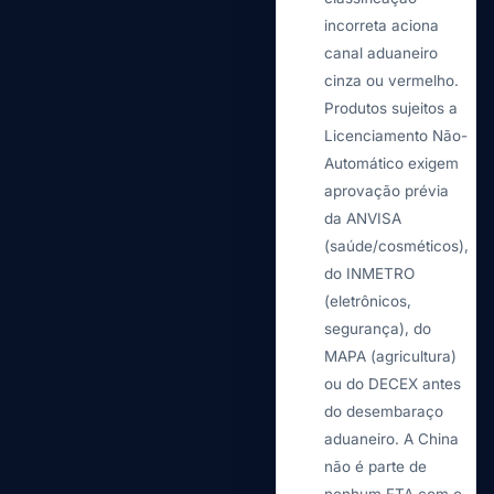
incorreta aciona
canal aduaneiro
cinza ou vermelho.
Produtos sujeitos a
Licenciamento Não-
Automático exigem
aprovação prévia
da ANVISA
(saúde/cosméticos),
do INMETRO
(eletrônicos,
segurança), do
MAPA (agricultura)
ou do DECEX antes
do desembaraço
aduaneiro. A China
não é parte de