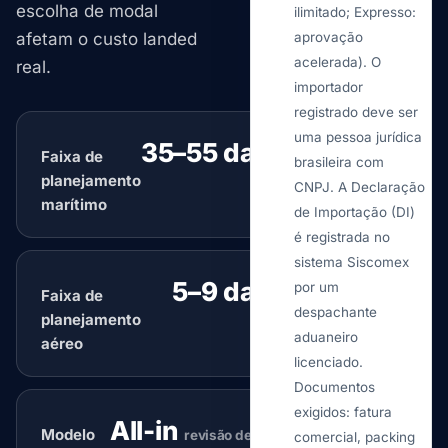
escolha de modal
ilimitado; Expresso:
afetam o custo landed
aprovação
acelerada). O
real.
importador
registrado deve ser
uma pessoa jurídica
35–55 days
Faixa de
típico
brasileira com
planejamento
CNPJ. A Declaração
marítimo
de Importação (DI)
é registrada no
sistema Siscomex
5–9 days
por um
Faixa de
típico
despachante
planejamento
aduaneiro
aéreo
licenciado.
Documentos
exigidos: fatura
All-in
Modelo
revisão de roteamento
comercial, packing