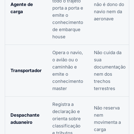
todo o trajeto
Agente de
não é dono do
porta a porta e
carga
navio nem da
emite o
aeronave
conhecimento
de embarque
house
Opera o navio,
Não cuida da
o avião ou o
sua
caminhão e
documentação
Transportador
emite o
nem dos
conhecimento
trechos
master
terrestres
Registra a
Não reserva
declaração e
Despachante
nem
orienta sobre
aduaneiro
movimenta a
classificação
carga
e tributos