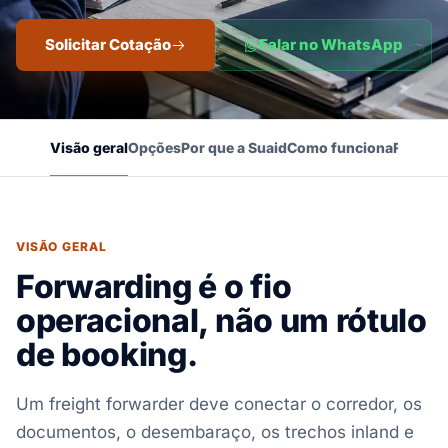
Solicitar Cotação
Falar no WhatsApp
Visão geral
Opções
Por que a Suaid
Como funciona
FAQ
VISÃO GERAL
Forwarding é o fio
operacional, não um rótulo
de booking.
Um freight forwarder deve conectar o corredor, os
documentos, o desembaraço, os trechos inland e