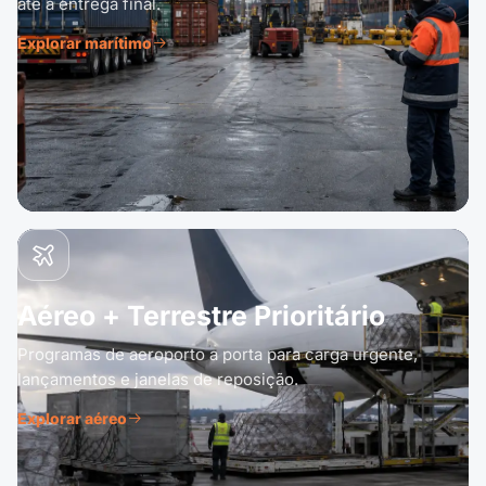
até a entrega final.
Explorar marítimo
Aéreo + Terrestre Prioritário
Programas de aeroporto a porta para carga urgente,
lançamentos e janelas de reposição.
Explorar aéreo