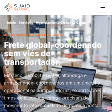
Início
Serviços
Agenciamento Global de Carga
AGENCIAMENTO GLOBAL DE CARGA
Frete global, coordenado
sem viés de
transportador.
Marítimo, aéreo, terrestre, alfândega e
armazenagem coordenados em um único fio
operacional para importadores, exportadores e
times de e-commerce que precisam do
movimento inteiro cuidado de ponta a ponta.