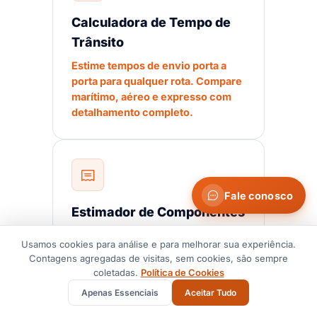
Calculadora de Tempo de
Trânsito
Estime tempos de envio porta a
porta para qualquer rota. Compare
marítimo, aéreo e expresso com
detalhamento completo.
Fale conosco
Estimador de Componentes
Tarifários dos EUA
Usamos cookies para análise e para melhorar sua experiência.
Estime componentes tarifários
Contagens agregadas de visitas, sem cookies, são sempre
auditados do HTS dos EUA para um
coletadas.
Política de Cookies
registro de produto selecionado.
Apenas Essenciais
Aceitar Tudo
Outros destinos e linhas de