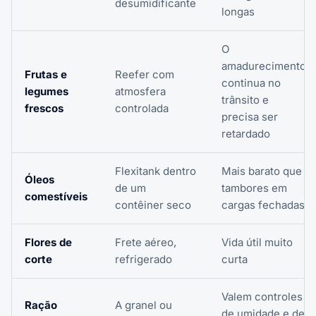
desumidificante
longas
O
amadurecimento
Frutas e
Reefer com
continua no
legumes
atmosfera
trânsito e
frescos
controlada
precisa ser
retardado
Flexitank dentro
Mais barato que
Óleos
de um
tambores em
comestíveis
contêiner seco
cargas fechadas
Flores de
Frete aéreo,
Vida útil muito
corte
refrigerado
curta
Valem controles
Ração
A granel ou
de umidade e de