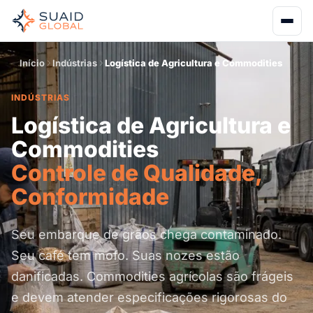
Início
Indústrias
Logística de Agricultura e Commodities
INDÚSTRIAS
Logística de Agricultura e
Commodities
Controle de Qualidade,
Conformidade
Seu embarque de grãos chega contaminado.
Seu café tem mofo. Suas nozes estão
danificadas. Commodities agrícolas são frágeis
e devem atender especificações rigorosas do