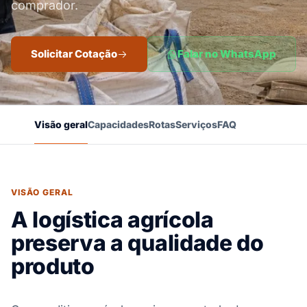
comprador.
Solicitar Cotação
Falar no WhatsApp
Visão geral
Capacidades
Rotas
Serviços
FAQ
VISÃO GERAL
A logística agrícola
preserva a qualidade do
produto