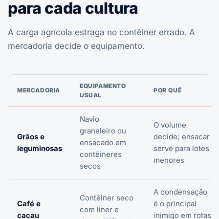
para cada cultura
A carga agrícola estraga no contêiner errado. A
mercadoria decide o equipamento.
EQUIPAMENTO
MERCADORIA
POR QUÊ
USUAL
Navio
O volume
graneleiro ou
Grãos e
decide; ensacar
ensacado em
leguminosas
serve para lotes
contêineres
menores
secos
A condensação
Contêiner seco
Café e
é o principal
com liner e
cacau
inimigo em rotas