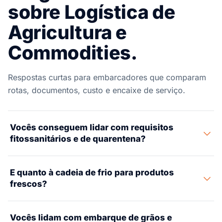
sobre Logística de
Agricultura e
Commodities.
Respostas curtas para embarcadores que comparam
rotas, documentos, custo e encaixe de serviço.
Vocês conseguem lidar com requisitos
fitossanitários e de quarentena?
Sim. Gerenciamos certificados fitossanitários, licenças
E quanto à cadeia de frio para produtos
de importação USDA APHIS e requisitos de fumigação
frescos?
para todas as importações agrícolas. Nossa equipe
coordena com inspetores USDA para minimizar atrasos
Oferecemos cadeia de frio de ponta a ponta para frutas
de liberação.
Vocês lidam com embarque de grãos e
frescas, vegetais e flores — incluindo contêineres