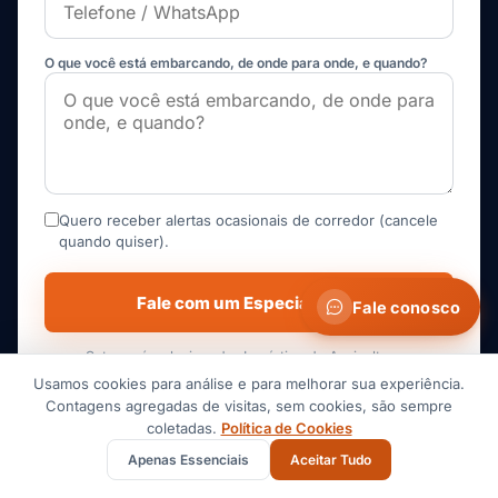
O que você está embarcando, de onde para onde, e quando?
Quero receber alertas ocasionais de corredor (cancele
quando quiser).
Fale com um Especialista
Fale conosco
Setor pré-selecionado: Logística de Agricultura e
Commodities · Atendido pelo time operacional, não por um
Usamos cookies para análise e para melhorar sua experiência.
call center.
Contagens agregadas de visitas, sem cookies, são sempre
coletadas.
Política de Cookies
Apenas Essenciais
Aceitar Tudo