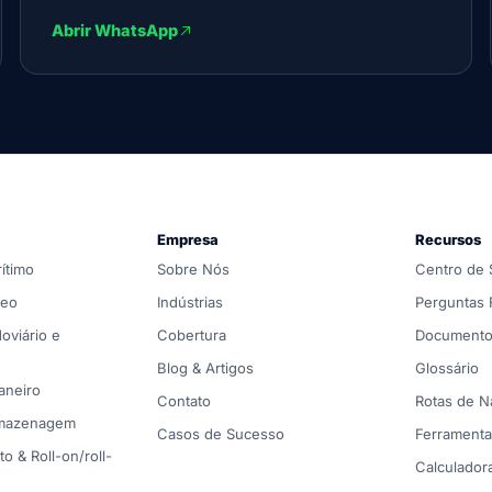
Abrir WhatsApp
o, alfândega e armazenamento globais. Roteamento neutro 
Empresa
Recursos
eutral, cotados all-in e coordenados porta a porta por um 
ítimo
Sobre Nós
Centro de 
da corredor é comparado entre parceiros marítimos, aéreo
reo
Indústrias
Perguntas 
oviário e
Cobertura
Documento
Blog & Artigos
Glossário
aneiro
Contato
Rotas de 
rmazenagem
Casos de Sucesso
Ferramenta
o & Roll-on/roll-
Calculador