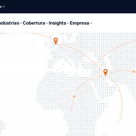
a
ndústrias
Cobertura
Insights
Empresa
Global se
 a escolher o serviço