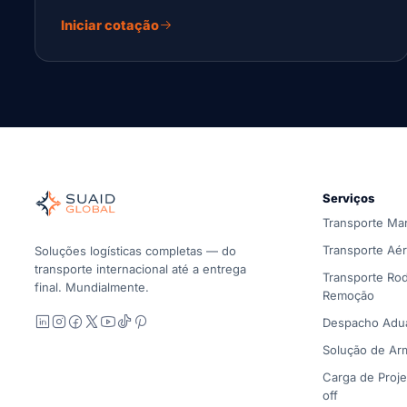
Iniciar cotação
Suaid Global
Orquestrador de frete independente para oceano, ar, sol
Serviços
Marítimo, aéreo e terrestre, comparados de forma carrier-n
Transporte Mar
A Suaid Global não vende capacidade de transportador. Ca
Transporte Aé
Soluções logísticas completas — do
transporte internacional até a entrega
Transporte Rod
final. Mundialmente.
Remoção
LinkedIn
Instagram
Facebook
X
YouTube
TikTok
Pinterest
Despacho Adu
Solução de A
Carga de Projet
off