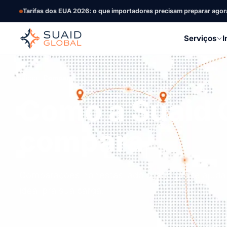
Tarifas dos EUA 2026: o que importadores precisam preparar agor
Serviços
I
Início
Comparar
Como a Suaid 
compara
Comparações honestas lado a lado pra te ajudar
ideal pra sua carga.