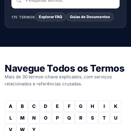
Explorar FAQ
Guias de Documentos
175 TERMOS
Navegue Todos os Termos
Mais de 30 termos-chave explicados, com serviços
relacionados e referências cruzadas.
A
B
C
D
E
F
G
H
I
K
L
M
N
O
P
Q
R
S
T
U
V
W
Y