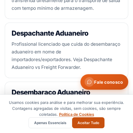
transferida diretamente para o transporte de saída
com tempo mínimo de armazenagem.
Despachante Aduaneiro
Profissional licenciado que cuida do desembaraço
aduaneiro em nome de
importadores/exportadores. Veja Despachante
Aduaneiro vs Freight Forwarder.
Fale conosco
Desembaraço Aduaneiro
Usamos cookies para análise e para melhorar sua experiência.
O processo regulatório de liberar mercadorias
Contagens agregadas de visitas, sem cookies, são sempre
importadas/exportadas na alfândega. Veja nosso
coletadas.
Política de Cookies
guia passo a passo.
Apenas Essenciais
Aceitar Tudo