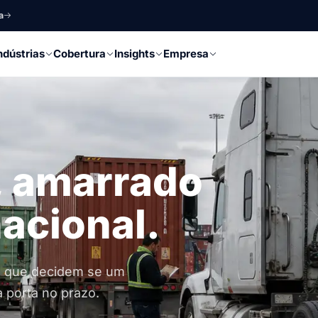
a
ndústrias
Cobertura
Insights
Empresa
e, amarrado
nacional.
nd que decidem se um
 porta no prazo.