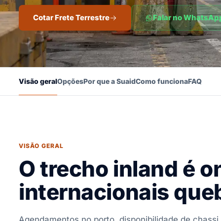
Cotar Frete Terrestre
Falar no WhatsAp
Visão geral
Opções
Por que a Suaid
Como funciona
FAQ
VISÃO GERAL
O trecho inland é 
internacionais que
Agendamentos no porto, disponibilidade de chassi