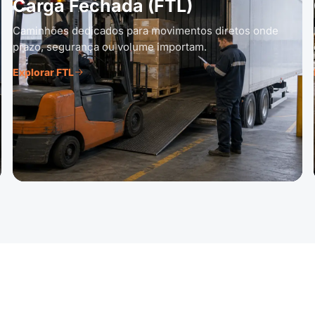
Carga Fechada (FTL)
Caminhões dedicados para movimentos diretos onde
prazo, segurança ou volume importam.
Explorar FTL