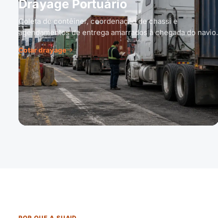
Drayage Portuário
Coleta de contêiner, coordenação de chassi e
agendamentos de entrega amarrados à chegada do navio.
Cotar drayage
POR QUE A SUAID