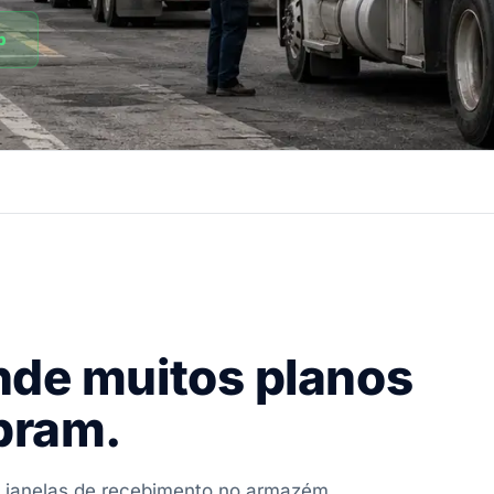
p
onde muitos planos
bram.
, janelas de recebimento no armazém