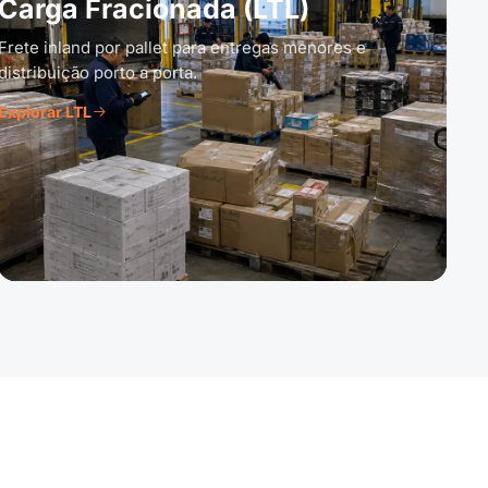
Carga Fracionada (LTL)
Frete inland por pallet para entregas menores e
distribuição porto a porta.
Explorar LTL