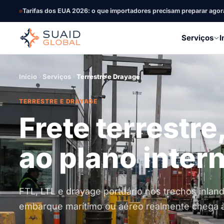
Tarifas dos EUA 2026: o que importadores precisam preparar agor
Serviços
I
Início
Serviços
Terrestre e Drayage
TERRESTRE E DRAYAGE
Frete terrestr
ao plano inter
FTL, LTL e drayage portuário nos trechos inla
embarque marítimo ou aéreo realmente chega à