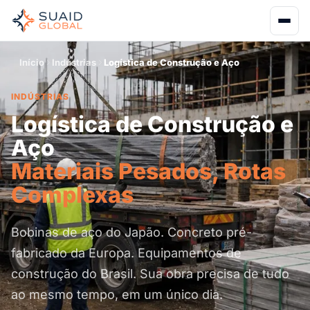
Início
Indústrias
Logística de Construção e Aço
INDÚSTRIAS
Logística de Construção e
Aço
Materiais Pesados, Rotas
Complexas
Bobinas de aço do Japão. Concreto pré-
fabricado da Europa. Equipamentos de
construção do Brasil. Sua obra precisa de tudo
ao mesmo tempo, em um único dia.