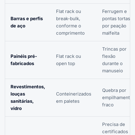
Flat rack ou
Ferrugem e
Barras e perfis
break-bulk,
pontas tortas
de aço
conforme o
por peação
comprimento
malfeita
Trincas por
Painéis pré-
Flat rack ou
flexão
fabricados
open top
durante o
manuseio
Revestimentos,
Quebra por
louças
Conteinerizados
empilhamento
sanitárias,
em paletes
fraco
vidro
Precisa de
certificados