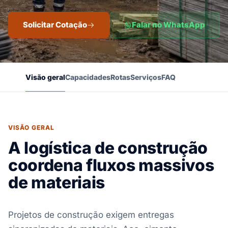
Solicitar Cotação
Falar no WhatsApp
Visão geral
Capacidades
Rotas
Serviços
FAQ
VISÃO GERAL
A logística de construção
coordena fluxos massivos
de materiais
Projetos de construção exigem entregas