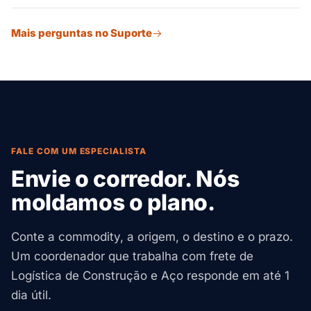
montados. Organizamos vistorias de rota, veículos de
Sim. Oferecemos staging e armazenagem próximos ao
escolta e coordenação com concessionárias de
Mais perguntas no Suporte
seu canteiro para que os materiais estejam disponíveis
serviços públicos para cargas superdimensionadas.
sob demanda sem ocupar espaço no canteiro. Isso
reduz congestionamento e risco de furto enquanto
garante disponibilidade just-in-time.
FALE COM UM ESPECIALISTA
Envie o corredor. Nós
moldamos o plano.
Conte a commodity, a origem, o destino e o prazo.
Um coordenador que trabalha com frete de
Logística de Construção e Aço responde em até 1
dia útil.