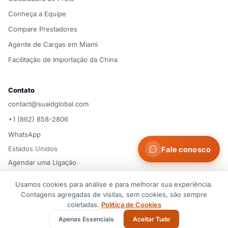
Conheça a Equipe
Compare Prestadores
Agente de Cargas em Miami
Facilitação de Importação da China
Contato
contact@suaidglobal.com
+1 (862) 858-2806
WhatsApp
Estados Unidos
Fale conosco
Agendar uma Ligação
Usamos cookies para análise e para melhorar sua experiência.
© 2026 Suaid LLC — Estados Unidos
Contagens agregadas de visitas, sem cookies, são sempre
Termos de Serviço
Política de Privacidade
Política de Cookies
coletadas.
Política de Cookies
Preferências de cookies
Aviso Importante
Apenas Essenciais
Aceitar Tudo
Todos os direitos reservados