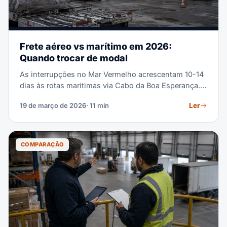
Frete aéreo vs marítimo em 2026:
Quando trocar de modal
As interrupções no Mar Vermelho acrescentam 10-14
dias às rotas marítimas via Cabo da Boa Esperança.
As tarifas de frete aéreo permaneceram estáveis,
Ler
19 de março de 2026
· 11 min
enquanto as sobretaxas marítimas continuam
subindo. A conta para decidir quando usar aéreo ou
marítimo mudou muito em 2026. Este guia mostra
exatamente quando a troca de modal faz você
COMPARAÇÃO
economizar.