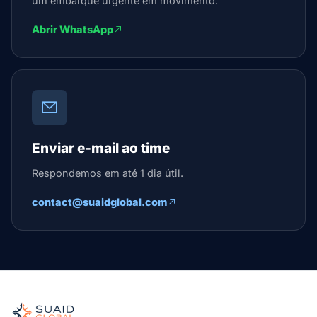
um embarque urgente em movimento.
Abrir WhatsApp
Enviar e-mail ao time
Respondemos em até 1 dia útil.
contact@suaidglobal.com
Suaid Global
Orquestrador de frete independente para oceano, ar, sol