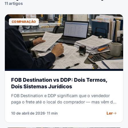
11 artigos
COMPARAÇÃO
FOB Destination vs DDP: Dois Termos,
Dois Sistemas Jurídicos
FOB Destination e DDP significam que o vendedor
paga o frete até o local do comprador — mas vêm de
estruturas jurídicas totalmente diferentes. FOB
Ler
10 de abril de 2026
· 11 min
Destination é um termo de transporte doméstico dos
EUA regido pelo Uniform Commercial Code (UCC,
Artigo 2). DDP (Delivered Duty Paid) é um termo de