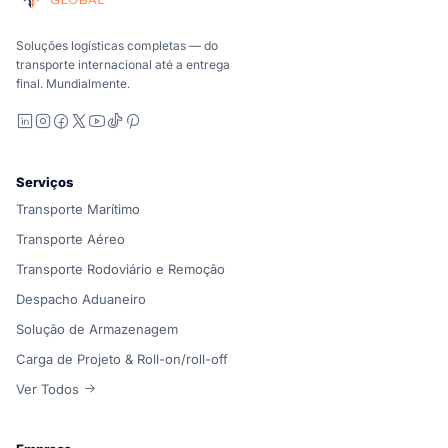
Marítimo, aéreo e terrestre, comparados de forma carrier-n
A Suaid Global não vende capacidade de transportador. Ca
Soluções logísticas completas — do
transporte internacional até a entrega
final. Mundialmente.
LinkedIn
Instagram
Facebook
X
YouTube
TikTok
Pinterest
Serviços
Transporte Marítimo
Transporte Aéreo
Transporte Rodoviário e Remoção
Despacho Aduaneiro
Solução de Armazenagem
Carga de Projeto & Roll-on/roll-off
Ver Todos