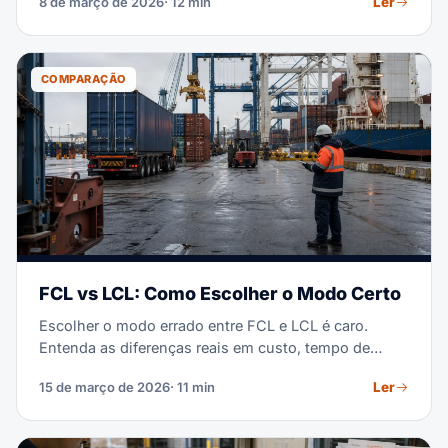
Ler
8 de março de 2026
· 12 min
embarque.
COMPARAÇÃO
FCL vs LCL: Como Escolher o Modo Certo
Escolher o modo errado entre FCL e LCL é caro.
Entenda as diferenças reais em custo, tempo de
trânsito e quando cada modo faz sentido para sua
Ler
15 de março de 2026
· 11 min
operação.