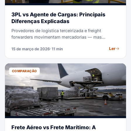
3PL vs Agente de Cargas: Principais
Diferenças Explicadas
Provedores de logística terceirizada e freight
forwarders movimentam mercadorias — mas
resolvem problemas muito diferentes. Este guia
Ler
15 de março de 2026
· 11 min
esclarece exatamente o que cada um faz, como
cobram e qual deles sua empresa realmente precisa.
COMPARAÇÃO
Frete Aéreo vs Frete Marítimo: A