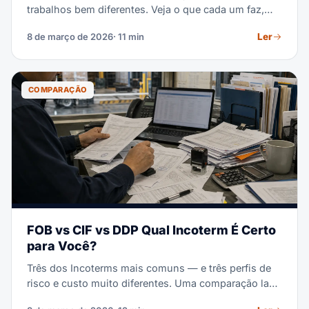
trabalhos bem diferentes. Veja o que cada um faz,
onde eles se sobrepõem e quando você precisa dos
Ler
8 de março de 2026
· 11 min
dois.
COMPARAÇÃO
FOB vs CIF vs DDP Qual Incoterm É Certo
para Você?
Três dos Incoterms mais comuns — e três perfis de
risco e custo muito diferentes. Uma comparação lado
a lado para ajudá-lo a escolher o certo para cada