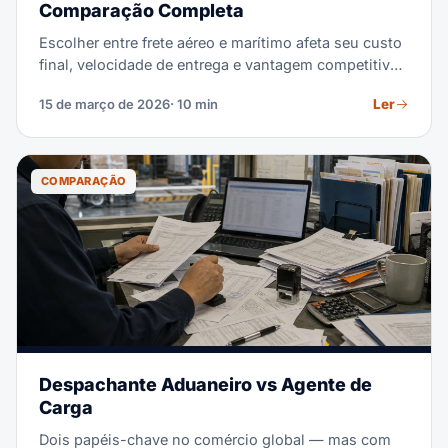
Comparação Completa
Escolher entre frete aéreo e marítimo afeta seu custo
final, velocidade de entrega e vantagem competitiva.
Este guia detalha exatamente quando cada
Ler
15 de março de 2026
· 10 min
modalidade vence — com tarifas reais de 2026 e
cálculos detalhados.
COMPARAÇÃO
Despachante Aduaneiro vs Agente de
Carga
Dois papéis-chave no comércio global — mas com