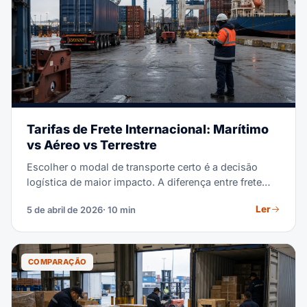
você escolha o Incoterm certo para cada embarque.
Tarifas de Frete Internacional: Marítimo
vs Aéreo vs Terrestre
Escolher o modal de transporte certo é a decisão
logística de maior impacto. A diferença entre frete
marítimo e aéreo na mesma rota pode ser de 5-8x no
Ler
5 de abril de 2026
· 10 min
custo, mas 4-6x na velocidade. Esta comparação
detalhada de tarifas 2026, tempos de trânsito e
cenários reais ajuda você a escolher o modal ideal
para cada embarque.
COMPARAÇÃO