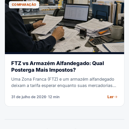
COMPARAÇÃO
FTZ vs Armazém Alfandegado: Qual
Posterga Mais Impostos?
Uma Zona Franca (FTZ) e um armazém alfandegado
deixam a tarifa esperar enquanto suas mercadorias
ficam paradas. Eles diferem em qual alíquota você
Ler
31 de julho de 2026
· 12 min
paga, quanto tempo pode esperar e o que pode fazer
com a carga. Este guia roda a comparação com as
regras tarifárias de 2026 em vista.