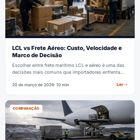
LCL vs Frete Aéreo: Custo, Velocidade e
Marco de Decisão
Escolher entre frete marítimo LCL e aéreo é uma das
decisões mais comuns que importadores enfrentam.
A resposta depende de sua margem, prazo,
Ler
20 de março de 2026
· 10 min
densidade de carga e condições de mercado. Este
guia fornece exemplos de custos reais e árvores de
decisão para ajudá-lo a escolher otimamente.
COMPARAÇÃO