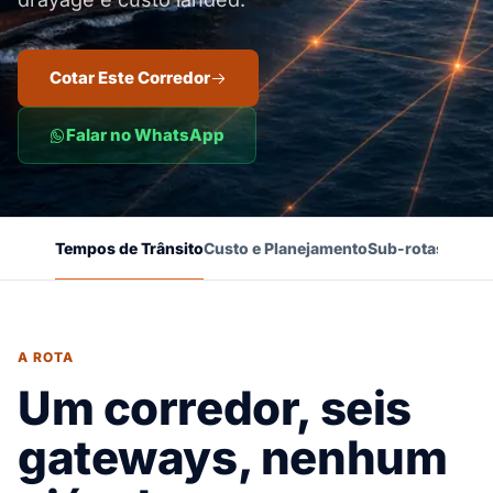
Cotar Este Corredor
Falar no WhatsApp
Tempos de Trânsito
Custo e Planejamento
Sub-rotas
Prova
A ROTA
Um corredor, seis
gateways, nenhum