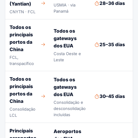
28–36 dias
(Yantian)
P
USMIA · via
Panamá
CNYTN · FCL
Todos os
Todos os
principais
gateways
portos da
25–35 dias
M
dos EUA
China
Costa Oeste e
FCL,
Leste
transpacífico
Todos os
Todos os
principais
gateways
portos da
dos EUA
30–45 dias
C
China
Consolidação e
desconsolidação
Consolidação
incluídas
LCL
Principais
Aeroportos