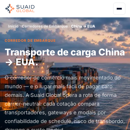
Início
Corredores de Embarque
China → EUA
CORREDOR DE EMBARQUE
Transporte de carga China
→ EUA.
O corredor de comércio mais movimentado do
mundo — e o lugar mais fácil de pagar caro
demais. A Suaid Global opera a rota de forma
carrier-neutral: cada cotação compara
transportadores, gateways e modais por
confiabilidade de schedule, risco de transbordo,
drayage e custo landed.