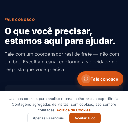
FALE CONOSCO
O que você precisar,
estamos aqui para ajudar.
Fale com um coordenador real de frete — não com
um bot. Escolha o canal conforme a velocidade de
resposta que você precisa.
Fale conosco
Usamos cookies para análise e para melhorar sua experiência.
Contagens agregadas de visitas, sem cookies, são sempre
coletadas.
Política de Cookies
Solicitar cotação
Apenas Essenciais
Aceitar Tudo
Envie seu corredor, carga e prazo. Receba uma