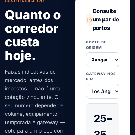
CUSTO INDICATIVO
Quanto o
Consulte
um par de
corredor
portos
custa
PORTO DE
ORIGEM
hoje.
Faixas indicativas de
GATEWAY NOS
mercado, antes dos
EUA
impostos — não é uma
cotação vinculante. O
seu número depende de
volume, equipamento,
25–
temporada e gateway —
cote para um preço com
35