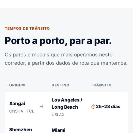
TEMPOS DE TRÂNSITO
Porto a porto, par a par.
Os pares e modais que mais operamos neste
corredor, a partir dos dados de rota que mantemos.
ORIGEM
DESTINO
TRÂNSITO
S
Los Angeles /
Xangai
25–28 dias
Long Beach
S
CNSHA · FCL
USLAX
Shenzhen
Miami