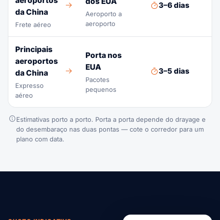
aeroportos
dos EUA
3–6 dias
Up
da China
Aeroporto a
aeroporto
Frete aéreo
Principais
Porta nos
aeroportos
EUA
3–5 dias
R
da China
Pacotes
Expresso
pequenos
aéreo
Estimativas porto a porto. Porta a porta depende do drayage e
do desembaraço nas duas pontas — cote o corredor para um
plano com data.