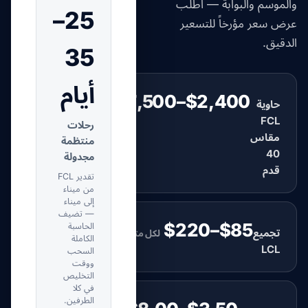
والموسم والبوابة — اطلب
25–
عرض سعر مؤرخاً للتسعير
الدقيق.
35
أيام
$2,400–$7,500
حاوية
لكل حاوية
FCL
رحلات
مقاس
منتظمة
40
مجدولة
قدم
تقدير FCL
من ميناء
إلى ميناء
— تضيف
$85–$220
الحاسبة
تجميع
لكل متر مكعب (CBM)
الكاملة
LCL
السحب
ووقت
التخليص
في كلا
الطرفين.