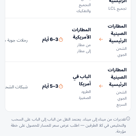
الرئيسية
التجميع
تجميع LCL
والتفكيك
المطارات
المطارات
الصينية
الأمريكية
3–6 أيام
رحلات جوية متكر
الرئيسية
من مطار
الشحن
إلى مطار
الجوي
المطارات
الباب في
الصينية
أمريكا
الرئيسية
3–5 أيام
شبكات الشحن الس
الطرود
الشحن
الصغيرة
الجوي
السريع
تقديرات من ميناء إلى ميناء. يعتمد النقل من الباب إلى الباب على السحب
والتخليص في كلا الطرفين — اطلب عرض سعر للمسار للحصول على خطة
مؤرخة.