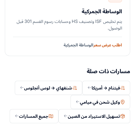
الوساطة الجمركية
يتم تخليص ISF وتصنيف HS وحسابات رسوم القسم 301 قبل
الوصول.
اطلب عرض سعر
الوساطة الجمركية
مسارات ذات صلة
فيتنام → أمريكا
شنغهاي → لوس أنجلوس
وكيل شحن في ميامي
تسهيل الاستيراد من الصين
جميع المسارات