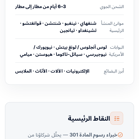
الشحن الجوي
3–6 أيام من مطار إلى مطار
موانئ المنشأ
شنغهاي · نينغبو · شنتشن · قوانغتشو ·
الرئيسية
تشينغداو · تيانجين
البوابات
لوس أنجلوس / لونغ بيتش · نيويورك /
الأمريكية
نيوجيرسي · سياتل-تاكوما · هيوستن · ميامي
أبرز البضائع
الإلكترونيات · الآلات · الأثاث · الملابس
النقاط الرئيسية
خبراء رسوم المادة 301
— يحلّل شركاؤنا من