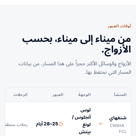
أوقات العبور
من ميناء إلى ميناء، بحسب
الأزواج.
الأزواج والوسائل الأكثر حجزاً على هذا المسار، من بيانات
المسار التي نحتفظ بها.
المنشأ
الوجهة
العبور
الرحلات
لوس
أنجلوس /
شنغهاي
25–28 أيام
لونغ
رحلات منتظمة م
CNSHA ·
بيتش
FCL