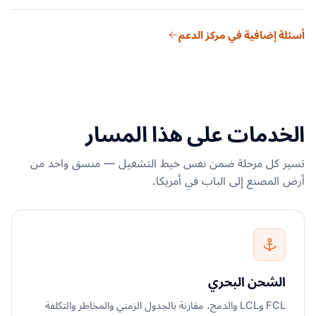
الأجنبي. ويتطلب ISF عشرة عناصر بيانات من المستورد (منها البائع
الرسوم المتاحة.
يمكن للمستوردين الأمريكيين إدارة التعرّض للتعريفات الصينية من
والمشتري ورموز HTS وبلد المنشأ ورمز FIRMS) وعنصرين من
أسئلة إضافية في مركز الدعم
خلال عدة استراتيجيات: (1) تقييم البيع الأول (first-sale) لتقليل
الناقل. ويمكن أن يؤدي التقديم المتأخر أو غير الدقيق لـ ISF إلى
القيمة الجمركية؛ (2) هندسة التعريفة — إعادة تصميم المنتجات
غرامات 5,000 دولار لكل مخالفة وحجز البضائع في الموانئ
لنقل تصنيف HTS إلى رمز ذي تعريفة أقل؛ (3) تنويع سلسلة
الأمريكية.
التوريد نحو فيتنام أو الهند أو المكسيك ضمن التوريد بنهج
China+1؛ (4) متابعة استثناءات Section 301 وتقديم طلبات
الخدمات على هذا المسار
الاستثناء في الوقت المناسب؛ (5) الاستفادة من المنطقة التجارية
الحرة (FTZ)؛ (6) استراتيجيات المستودعات الجمركية. وتوفّر خدمة
تسير كل مرحلة ضمن نفس خيط التشغيل — منسق واحد من
استشارات سلسلة التوريد من Suaid Global تحليلًا شاملًا للتعرّض
أرض المصنع إلى الباب في أمريكا.
للتعريفات.
الشحن البحري
FCL وLCL والدمج، مقارنة بالجدول الزمني والمخاطر والتكلفة