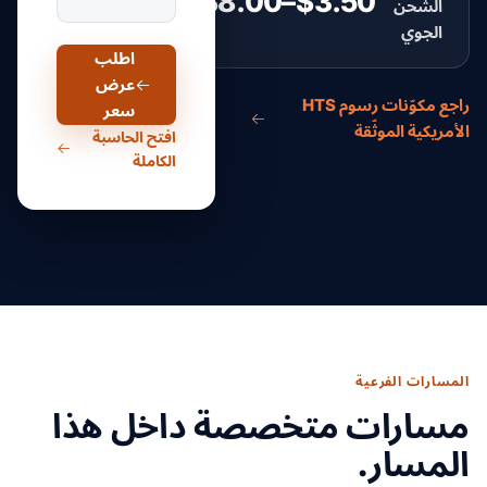
$3.50–$8.00
الشحن
لكل كيلوغرام
الجوي
اطلب
عرض
راجع مكوّنات رسوم HTS
سعر
الأمريكية الموثّقة
افتح الحاسبة
الكاملة
المسارات الفرعية
مسارات متخصصة داخل هذا
المسار.