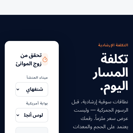
التكلفة الإرشادية
تكلفة
تحقق من
زوج الموانئ
المسار
ميناء المنشأ
اليوم.
نطاقات سوقية إرشادية، قبل
بوابة أمريكية
الرسوم الجمركية — وليست
عرض سعر ملزماً. رقمك
يعتمد على الحجم والمعدات