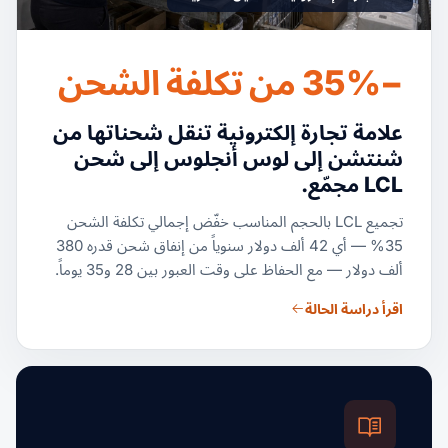
−35% من تكلفة الشحن
علامة تجارة إلكترونية تنقل شحناتها من
شنتشن إلى لوس أنجلوس إلى شحن
LCL مجمّع.
تجميع LCL بالحجم المناسب خفّض إجمالي تكلفة الشحن
35% — أي 42 ألف دولار سنوياً من إنفاق شحن قدره 380
ألف دولار — مع الحفاظ على وقت العبور بين 28 و35 يوماً.
اقرأ دراسة الحالة