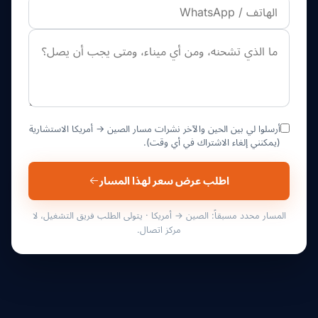
أرسلوا لي بين الحين والآخر نشرات مسار الصين → أمريكا الاستشارية
(يمكنني إلغاء الاشتراك في أي وقت).
اطلب عرض سعر لهذا المسار
المسار محدد مسبقاً: الصين → أمريكا · يتولى الطلب فريق التشغيل، لا
مركز اتصال.