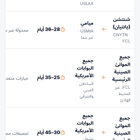
USLAX
شنتشن
ميامي
(يانتيان)
28–36 أيام
مجدولة عبر بنما
USMIA ·
CNYTN ·
عبر بنما
FCL
جميع
جميع
الموانئ
البوابات
الصينية
الأمريكية
25–35 أيام
خيارات متعددة م
الرئيسية
الساحلان
FCL، عبر
الغربي
المحيط
والشرقي
الهادئ
جميع
جميع
البوابات
الموانئ
الأمريكية
30–45 أيام
الصينية
تجميعات مجدول
يشمل