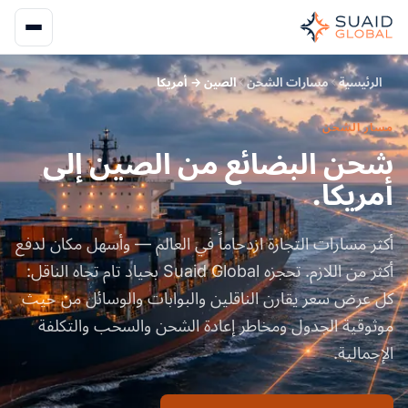
الرئيسية
مسارات الشحن
الصين → أمريكا
مسار الشحن
شحن البضائع من الصين إلى
أمريكا.
أكثر مسارات التجارة ازدحاماً في العالم — وأسهل مكان لدفع
أكثر من اللازم. تحجزه Suaid Global بحياد تام تجاه الناقل:
كل عرض سعر يقارن الناقلين والبوابات والوسائل من حيث
موثوقية الجدول ومخاطر إعادة الشحن والسحب والتكلفة
الإجمالية.