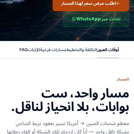
اطلب عرض سعر لهذا المسار
تحدث عبر WhatsApp
أوقات العبور
التكلفة والتخطيط
مسارات فرعية
الإثبات
FAQ
المسار
مسار واحد، ست
بوابات، بلا انحياز لناقل.
معظم شحنات الصين → أمريكا تسير بعقود تربط الشاحن
بشبكة ناقل واحد — أياً كان ازدحام تلك الشبكة أو إلغاء رحلاتها