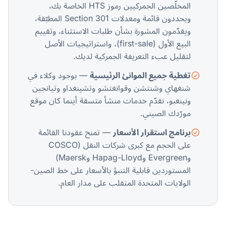
المخلّصين الجمركيين رموز HTS الخاصة بك،
ويحددون قائمة ومعدلات Section 301 المطبّقة،
ويقدّمون المشورة بشأن طلبات الاستثناء، وتقييم
البيع الأول (first-sale)، واستراتيجيات الأصل
لتقليل عبء التعريفة الجمركية لديك.
تغطية جميع الموانئ الرئيسية
— بوجود وكلاء في
شنغهاي وشنتشن وقوانغتشو وتشينغداو وتيانجين
ونينغبو، نقدّم خدمات منشأ متسقة أينما كان موقع
مورّدك الصيني.
برنامج استقرار الأسعار
— تمنح عقودنا القائمة
على الحجم مع كبرى شركات النقل (COSCO
وEvergreen وHapag-Lloyd وMaersk)
المستوردين قابلية التنبؤ بالأسعار على خط الصين-
الولايات المتحدة المتقلب على مدار العام.