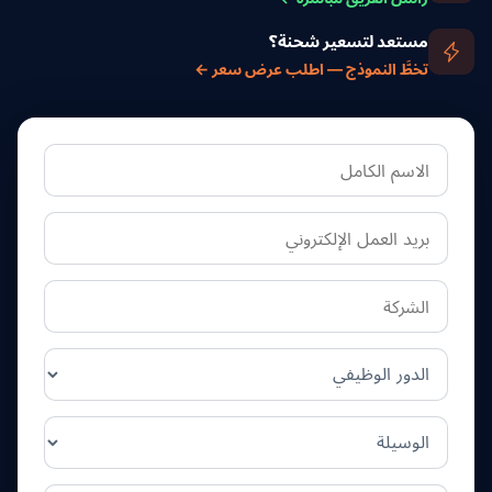
مستعد لتسعير شحنة؟
تخطَّ النموذج — اطلب عرض سعر ←