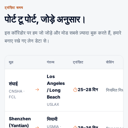
ट्रांज़िट समय
पोर्ट टू पोर्ट, जोड़े अनुसार।
इस कॉरिडोर पर हम जो जोड़े और मोड सबसे ज़्यादा बुक करते हैं, हमारे
बनाए रखे गए लेन डेटा से।
मूल
गंतव्य
ट्रांज़िट
सेलिंग
Los
Angeles
शंघाई
25–28 दिन
/ Long
नियमित निर्धार
CNSHA ·
Beach
FCL
USLAX
Shenzhen
मियामी
(Yantian)
USMIA ·
28–36 दिन