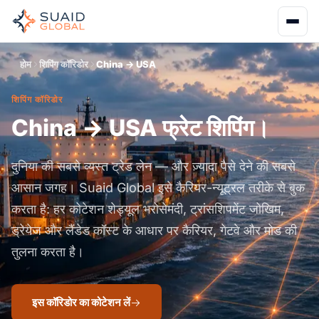
होम
शिपिंग कॉरिडोर
China → USA
शिपिंग कॉरिडोर
China → USA फ्रेट शिपिंग।
दुनिया की सबसे व्यस्त ट्रेड लेन — और ज़्यादा पैसे देने की सबसे
आसान जगह। Suaid Global इसे कैरियर-न्यूट्रल तरीके से बुक
करता है: हर कोटेशन शेड्यूल भरोसेमंदी, ट्रांसशिपमेंट जोखिम,
ड्रेयेज और लैंडेड कॉस्ट के आधार पर कैरियर, गेटवे और मोड की
तुलना करता है।
इस कॉरिडोर का कोटेशन लें