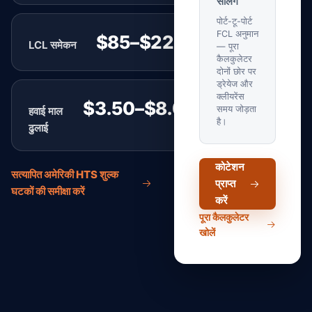
सेलिंग
पोर्ट-टू-पोर्ट
FCL अनुमान
$85–$220
LCL समेकन
प्रति CBM
— पूरा
कैलकुलेटर
दोनों छोर पर
ड्रेयेज और
क्लीयरेंस
$3.50–$8.00
समय जोड़ता
हवाई माल
प्रति kg
है।
ढुलाई
कोटेशन
सत्यापित अमेरिकी HTS शुल्क
प्राप्त
घटकों की समीक्षा करें
करें
पूरा कैलकुलेटर
खोलें