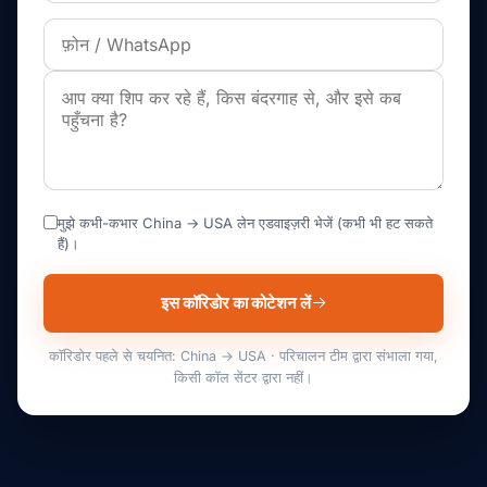
मुझे कभी-कभार China → USA लेन एडवाइज़री भेजें (कभी भी हट सकते
हैं)।
इस कॉरिडोर का कोटेशन लें
कॉरिडोर पहले से चयनित: China → USA · परिचालन टीम द्वारा संभाला गया,
किसी कॉल सेंटर द्वारा नहीं।