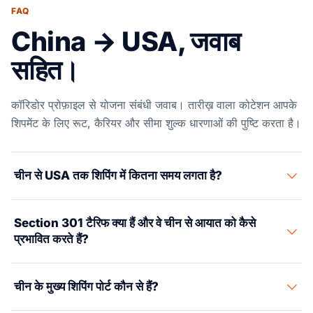
FAQ
China → USA, जवाब
सहित।
कॉरिडोर प्रोफ़ाइल से योजना संबंधी जवाब। तारीख़ वाला कोटेशन आपके
शिपमेंट के लिए रूट, कैरियर और सीमा शुल्क धारणाओं की पुष्टि करता है।
चीन से USA तक शिपिंग में कितना समय लगता है?
चीन से USA के लिए ओशन फ्रेट में ट्रांस-पैसिफिक सेवाओं पर FCL के
Section 301 टैरिफ क्या हैं और वे चीन से आयात को कैसे
लिए 25–35 दिन लगते हैं। शंघाई से लॉस एंजिल्स आम तौर पर 25–28
प्रभावित करते हैं?
दिन है; शेनझेन से मियामी (पनामा नहर के रास्ते) 28–36 दिन है। मूल
स्थान पर कंसोलिडेशन और गंतव्य पर डीकंसोलिडेशन के साथ LCL में 5–
Section 301 टैरिफ अनुचित व्यापार प्रथाओं के जवाब में US Trade
10 दिन और जुड़ते हैं।
एयर फ्रेट में 3–6 दिन लगते हैं
। छोटे पार्सल के
चीन के मुख्य शिपिंग पोर्ट कौन से हैं?
Representative द्वारा चीनी-मूल के माल पर लगाए गए अतिरिक्त शुल्क
लिए एयर एक्सप्रेस (DHL/FedEx/UPS) में 3–5 दिन लगते हैं।
हैं। ये मानक MFN टैरिफ दरों के ऊपर लागू किए जाते हैं। 2025 तक,