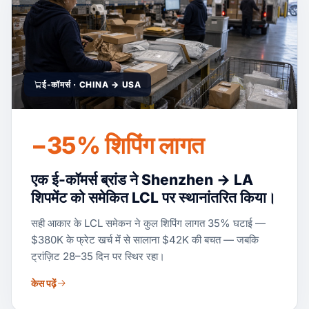
ई-कॉमर्स · CHINA → USA
−35% शिपिंग लागत
एक ई-कॉमर्स ब्रांड ने Shenzhen → LA
शिपमेंट को समेकित LCL पर स्थानांतरित किया।
सही आकार के LCL समेकन ने कुल शिपिंग लागत 35% घटाई —
$380K के फ्रेट खर्च में से सालाना $42K की बचत — जबकि
ट्रांज़िट 28–35 दिन पर स्थिर रहा।
केस पढ़ें