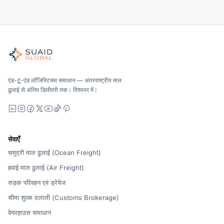
Suaid Global
वैश्विक महासागर, वायु, जमीन, सीमा शुल्क और भंडारण के लिए स्वतंत्र माल ढु
महासागर, वायु और ज़मीन - वाहक-तटस्थ रूप से तुलना की गई, सभी को उद्धृ
Suaid Global वाहक क्षमता नहीं बेचता है। प्रत्येक लेन की तुलना समुद्र, वा
एंड-टू-एंड लॉजिस्टिक्स समाधान — अंतरराष्ट्रीय माल
ढुलाई से अंतिम डिलीवरी तक। विश्वभर में।
LinkedIn
Instagram
Facebook
X
YouTube
TikTok
Pinterest
सेवाएँ
समुद्री माल ढुलाई (Ocean Freight)
हवाई माल ढुलाई (Air Freight)
सड़क परिवहन एवं ड्रेयेज
सीमा शुल्क दलाली (Customs Brokerage)
वेयरहाउस समाधान