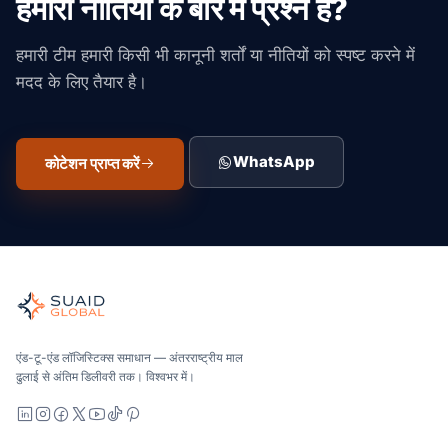
हमारी नीतियों के बारे में प्रश्न हैं?
हमारी टीम हमारी किसी भी कानूनी शर्तों या नीतियों को स्पष्ट करने में
मदद के लिए तैयार है।
WhatsApp
कोटेशन प्राप्त करें
Suaid Global
वैश्विक महासागर, वायु, जमीन, सीमा शुल्क और भंडारण के लिए स्वतंत्र माल ढु
महासागर, वायु और ज़मीन - वाहक-तटस्थ रूप से तुलना की गई, सभी को उद्धृ
Suaid Global वाहक क्षमता नहीं बेचता है। प्रत्येक लेन की तुलना समुद्र, वा
एंड-टू-एंड लॉजिस्टिक्स समाधान — अंतरराष्ट्रीय माल
ढुलाई से अंतिम डिलीवरी तक। विश्वभर में।
LinkedIn
Instagram
Facebook
X
YouTube
TikTok
Pinterest