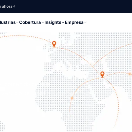
r ahora
dustrias
Cobertura
Insights
Empresa
el contenido de este
 servicio de Suaid