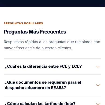
PREGUNTAS POPULARES
Preguntas Más Frecuentes
Respuestas rápidas a las preguntas que recibimos con
mayor frecuencia de nuestros clientes.
¿Cuál es la diferencia entre FCL y LCL?
FCL (Full Container Load) significa que usted alquila el
¿Qué documentos se requieren para el
contenedor completo exclusivamente para su carga —
despacho aduanero en EE.UU.?
ideal para envíos de más de 15 CBM o cuando necesita
rutas directas y tránsito más rápido. LCL (Less Than
Para el despacho de importación en EE.UU., los
Container Load) significa que su carga comparte
¿Cómo calculan las tarifas de flete?
documentos estándar requeridos son: Factura