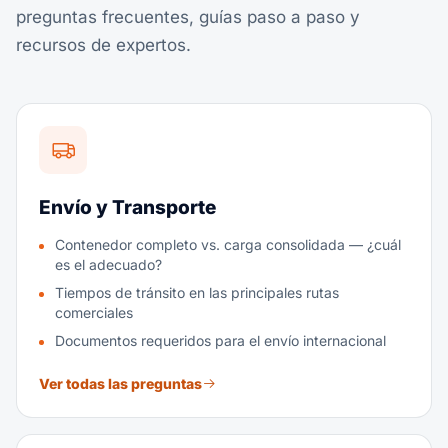
intereses. Es un acuerdo B2B white-label.
preguntas frecuentes, guías paso a paso y
Ver todas las preguntas
recursos de expertos.
Envío y Transporte
Contenedor completo vs. carga consolidada — ¿cuál
es el adecuado?
Tiempos de tránsito en las principales rutas
comerciales
Documentos requeridos para el envío internacional
Ver todas las preguntas