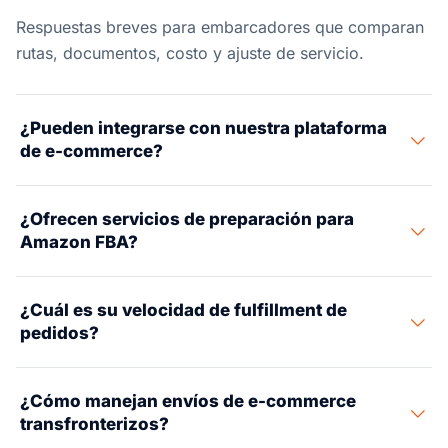
Respuestas breves para embarcadores que comparan
rutas, documentos, costo y ajuste de servicio.
¿Pueden integrarse con nuestra plataforma
de e-commerce?
Sí. Nos integramos con Shopify, Amazon FBA,
¿Ofrecen servicios de preparación para
WooCommerce y otras plataformas principales para
Amazon FBA?
fulfillment automatizado de pedidos, sincronización de
inventario y generación de etiquetas de envío desde
Sí. Proporcionamos preparación completa para FBA
nuestras instalaciones de almacenes asociados.
¿Cuál es su velocidad de fulfillment de
incluyendo etiquetado, embolsado en polietileno,
pedidos?
agrupación y cumplimiento a nivel de caja según los
requisitos estrictos de Amazon. Nuestros almacenes
Los pedidos estándar se seleccionan, empacan y
asociados envían directamente a los centros de
¿Cómo manejan envíos de e-commerce
envían dentro de las 24 horas de recibidos. Apoyamos
fulfillment de Amazon en tu nombre.
transfronterizos?
envío el mismo día para pedidos recibidos antes del