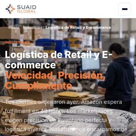
Inicio
Industrias
Logística de Retail y E-commerce
INDUSTRIAS
Logística de Retail y E-
commerce
Velocidad, Precisión,
Cumplimiento
Tus clientes ordenaron ayer. Amazon espera
fulfillment en 48 horas. Los marketplaces
exigen precisión de inventario perfecta y
logística inversa. Nosotros nos encargamos de