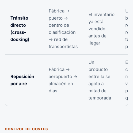
Fábrica →
Un 
El inventario
Tránsito
puerto →
bu
ya está
directo
centro de
ret
vendido
(cross-
clasificación
ro
antes de
docking)
→
red de
tod
llegar
transportistas
pla
Un
El a
Fábrica →
producto
cue
Reposición
aeropuerto →
estrella se
mu
por aire
almacén en
agota a
vec
días
mitad de
por
temporada
que
CONTROL DE COSTES