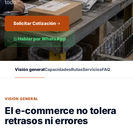
todo.
Solicitar Cotización
Hablar por WhatsApp
Visión general
Capacidades
Rutas
Servicios
FAQ
VISIÓN GENERAL
El e-commerce no tolera
retrasos ni errores