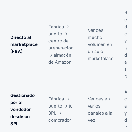
Reg
est
Fábrica →
de
Vendes
puerto →
eti
Directo al
mucho
centro de
y d
marketplace
volumen en
preparación
las 
(FBA)
un solo
→ almacén
de
marketplace
de Amazon
alm
su
ráp
Asu
Gestionado
Fábrica →
Vendes en
cos
por el
puerto →
tu
varios
alm
vendedor
3PL
→
canales a la
y e
desde un
comprador
vez
del
3PL
inv