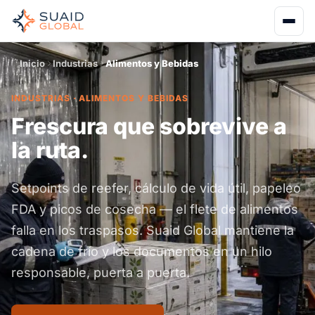
Inicio
Industrias
Alimentos y Bebidas
INDUSTRIAS · ALIMENTOS Y BEBIDAS
Frescura que sobrevive a
la ruta.
Setpoints de reefer, cálculo de vida útil, papeleo
FDA y picos de cosecha — el flete de alimentos
falla en los traspasos. Suaid Global mantiene la
cadena de frío y los documentos en un hilo
responsable, puerta a puerta.