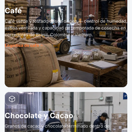
Café
Café verde y tostado desde origen — control de humedad,
estiba ventilada y capacidad de temporada de cosecha en
corredores de Brasil, Colombia y Vietnam.
Logística de café
Chocolate y Cacao
Granos de cacao y chocolate terminado dentro de