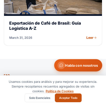
Exportación de Café de Brasil: Guía
Logística A-Z
Leer
March 31, 2026
Habla con nosotros
FAQ
Usamos cookies para análisis y para mejorar su experiencia.
Preguntas frecuentes
Siempre recopilamos recuentos agregados de visitas sin
sobre Logística de
cookies.
Política de Cookies
Solo Esenciales
Aceptar Todo
Alimentos y Bebidas.