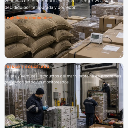
ventanas de temperatura estrictas — reefer vs aislado
decidido por temporada y corredor.
Logística de chocolate
FRESCO Y CONGELADO
Frutas y verduras, productos del mar y proteína en programas
reefer con setpoints monitoreados.