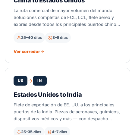
China to Estados Unidos
La ruta comercial de mayor volumen del mundo.
Soluciones completas de FCL, LCL, flete aéreo y
exprés desde todos los principales puertos chinos
— con gestión experta de aranceles de la Sección
25–40 días
3–6 días
301 y agenciamiento aduanero.
Ver corredor
US
IN
Estados Unidos to India
Flete de exportación de EE. UU. a los principales
puertos de la India. Piezas de aeronaves, químicos,
dispositivos médicos y más — con despacho
aduanero indio, presentación en ICEGATE y entrega
25–35 días
4–7 días
puerta a puerta.