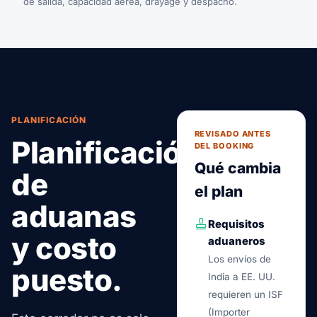
de salida, capacidad aérea, drayage y despacho.
PLANIFICACIÓN
REVISADO ANTES
Planificación
DEL BOOKING
Qué cambia
de
el plan
aduanas
Requisitos
y costo
aduaneros
Los envíos de
puesto.
India a EE. UU.
requieren un ISF
(Importer