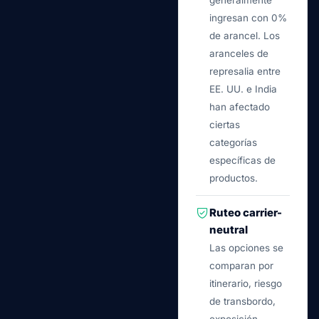
generalmente
ingresan con 0%
de arancel. Los
aranceles de
represalia entre
EE. UU. e India
han afectado
ciertas
categorías
específicas de
productos.
Ruteo carrier-
neutral
Las opciones se
comparan por
itinerario, riesgo
de transbordo,