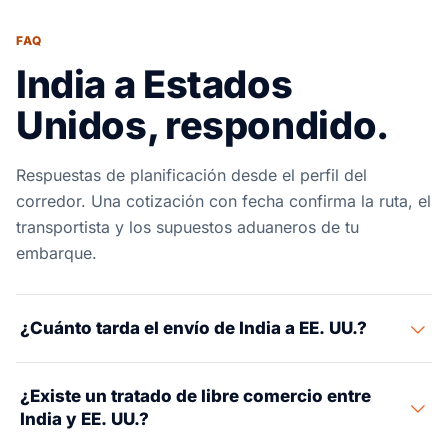
FAQ
India a Estados
Unidos, respondido.
Respuestas de planificación desde el perfil del
corredor. Una cotización con fecha confirma la ruta, el
transportista y los supuestos aduaneros de tu
embarque.
¿Cuánto tarda el envío de India a EE. UU.?
El flete marítimo de India a EE. UU. toma 22–35 días. El
¿Existe un tratado de libre comercio entre
tiempo exacto depende del puerto de origen y de la
India y EE. UU.?
puerta de entrada en EE. UU. De JNPT (Mumbai) a