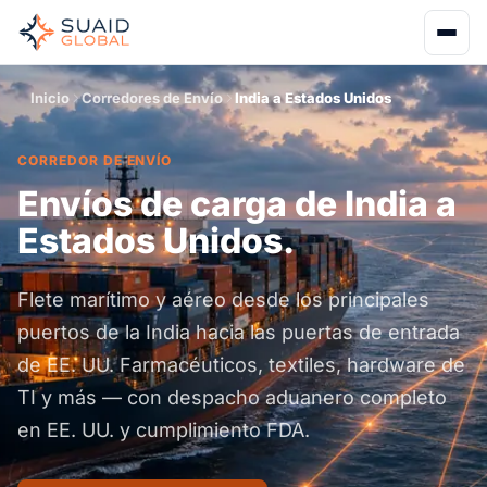
Inicio
Corredores de Envío
India a Estados Unidos
CORREDOR DE ENVÍO
Envíos de carga de India a
Estados Unidos.
Flete marítimo y aéreo desde los principales
puertos de la India hacia las puertas de entrada
de EE. UU. Farmacéuticos, textiles, hardware de
TI y más — con despacho aduanero completo
en EE. UU. y cumplimiento FDA.