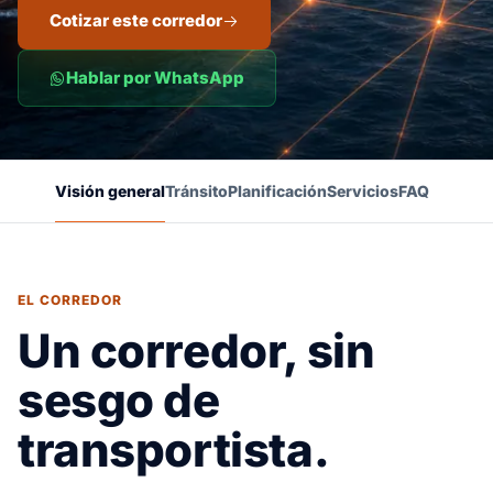
Cotizar este corredor
Hablar por WhatsApp
Visión general
Tránsito
Planificación
Servicios
FAQ
EL CORREDOR
Un corredor, sin
sesgo de
transportista.