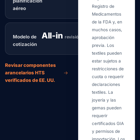
planificación
Registro de
aéreo
Medicamentos
de la FDA y, en
muchos casos,
All-in
Modelo de
revisión de ruteo
aprobación
cotización
previa. Los
textiles pueden
estar sujetos a
Revisar componentes
restricciones de
arancelarios HTS
cuota o requerir
verificados de EE. UU.
declaraciones
textiles. La
joyería y las
gemas pueden
requerir
certificados GIA
y permisos de
importación. Los