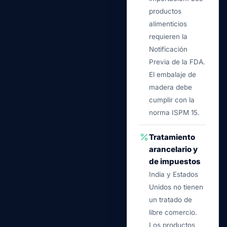
productos
alimenticios
requieren la
Notificación
Previa de la FDA.
El embalaje de
madera debe
cumplir con la
norma ISPM 15.
Tratamiento
arancelario y
de impuestos
India y Estados
Unidos no tienen
un tratado de
libre comercio.
Los productos