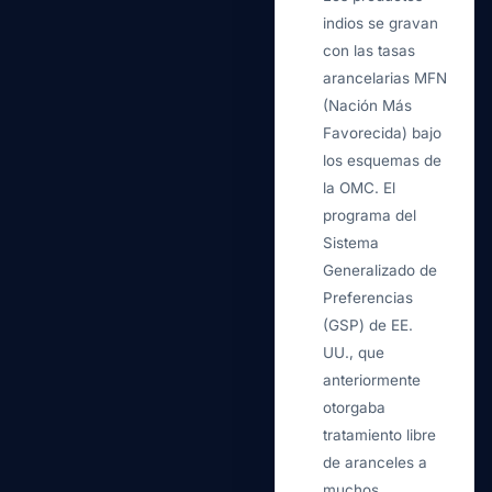
indios se gravan
con las tasas
arancelarias MFN
(Nación Más
Favorecida) bajo
los esquemas de
la OMC. El
programa del
Sistema
Generalizado de
Preferencias
(GSP) de EE.
UU., que
anteriormente
otorgaba
tratamiento libre
de aranceles a
muchos