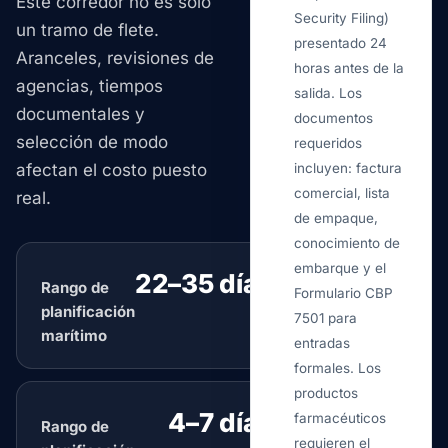
Este corredor no es solo
Security Filing)
un tramo de flete.
presentado 24
Aranceles, revisiones de
horas antes de la
agencias, tiempos
salida. Los
documentales y
documentos
selección de modo
requeridos
afectan el costo puesto
incluyen: factura
comercial, lista
real.
de empaque,
conocimiento de
embarque y el
22–35 días
Rango de
típico
Formulario CBP
planificación
7501 para
marítimo
entradas
formales. Los
productos
4–7 días
farmacéuticos
Rango de
típico
requieren el