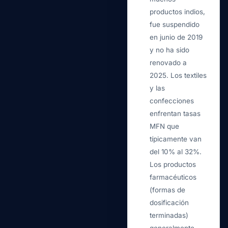
productos indios,
fue suspendido
en junio de 2019
y no ha sido
renovado a
2025. Los textiles
y las
confecciones
enfrentan tasas
MFN que
típicamente van
del 10% al 32%.
Los productos
farmacéuticos
(formas de
dosificación
terminadas)