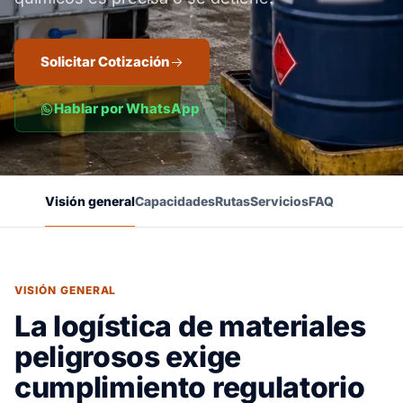
Solicitar Cotización
Hablar por WhatsApp
Visión general
Capacidades
Rutas
Servicios
FAQ
VISIÓN GENERAL
La logística de materiales
peligrosos exige
cumplimiento regulatorio