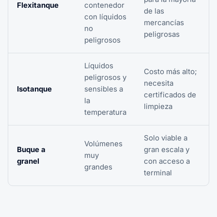
Flexitanque
contenedor
de las
con líquidos
mercancías
no
peligrosas
peligrosos
Líquidos
Costo más alto;
peligrosos y
necesita
Isotanque
sensibles a
certificados de
la
limpieza
temperatura
Solo viable a
Volúmenes
Buque a
gran escala y
muy
granel
con acceso a
grandes
terminal