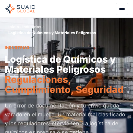
Inicio
Industrias
Logística de Químicos y Materiales Peligrosos
INDUSTRIAS
Logística de Químicos y
Materiales Peligrosos
Regulaciones,
Cumplimiento, Seguridad
Un error de documentación y tu envío queda
varado en el muelle. Un material mal clasificado
y los reguladores intervienen. La logística de
químicos es precisa o se detiene.