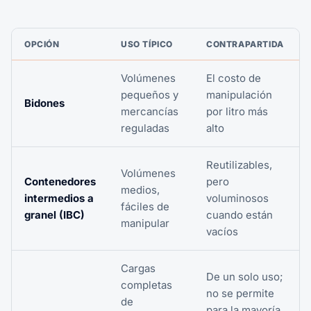
OPCIÓN
USO TÍPICO
CONTRAPARTIDA
Volúmenes
El costo de
pequeños y
manipulación
Bidones
mercancías
por litro más
reguladas
alto
Reutilizables,
Volúmenes
Contenedores
pero
medios,
intermedios a
voluminosos
fáciles de
granel (IBC)
cuando están
manipular
vacíos
Cargas
De un solo uso;
completas
no se permite
de
para la mayoría