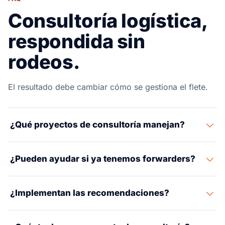
Consultoría logística,
respondida sin
rodeos.
El resultado debe cambiar cómo se gestiona el flete.
¿Qué proyectos de consultoría manejan?
Diseño de red, selección de proveedores, mejora de
¿Pueden ayudar si ya tenemos forwarders?
procesos, SOPs, diseño de KPIs, estrategia de rutas y
reducción de costos de flete.
Sí. El desempeño de los proveedores actuales puede
¿Implementan las recomendaciones?
revisarse sin forzar un cambio inmediato.
Cuando corresponde, las recomendaciones pueden