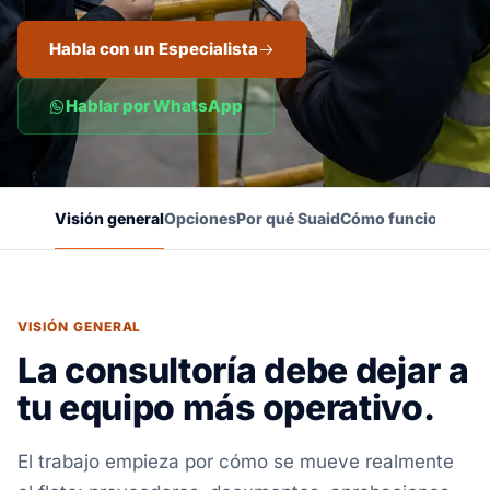
Habla con un Especialista
Hablar por WhatsApp
Visión general
Opciones
Por qué Suaid
Cómo funciona
FAQ
VISIÓN GENERAL
La consultoría debe dejar a
tu equipo más operativo.
El trabajo empieza por cómo se mueve realmente