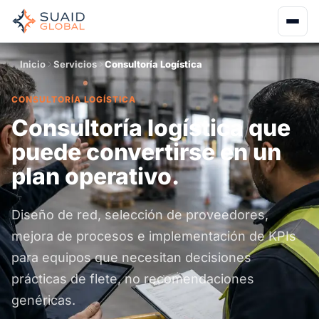
Inicio
Servicios
Consultoría Logística
CONSULTORÍA LOGÍSTICA
Consultoría logística que
puede convertirse en un
plan operativo.
Diseño de red, selección de proveedores,
mejora de procesos e implementación de KPIs
para equipos que necesitan decisiones
prácticas de flete, no recomendaciones
genéricas.