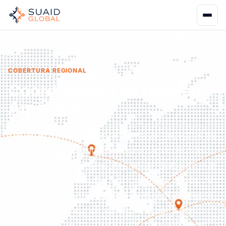
Inicio
Cobertura
Américas
COBERTURA REGIONAL
Coordinación de flete en
Américas
Las Américas representan el mayor mercado de
consumo del mundo, el cinturón agrícola más
productivo y los corredores comerciales de más
rápido crecimiento. Pero la logística a través de
tres subcontinentes implica gestionar múltiples
sistemas regulatorios de forma simultánea.
Retenciones de CBP en EE. UU., Mercosur en