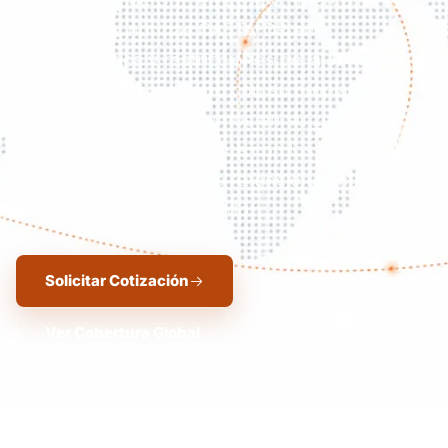
Sudamérica, normas CAFTA-DR en
Centroamérica y restricciones de la Jones Act
en el Caribe — cada uno con su propia
complejidad. Respondemos en su zona horaria,
coordinamos directamente con los agentes
aduanales y resolvemos retenciones mientras
otros aún están durmiendo.
Solicitar Cotización
Ver Cobertura Global