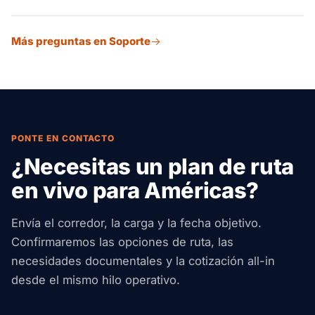
Le ayudamos a elegir el modo adecuado para su
construcción. Nuestra red de socios cubre las rutas
volumen.
Comparta su origen, destino, detalles de la carga y
comerciales de las que dependen estos sectores en
Más preguntas en Soporte
plazos a través de nuestro formulario de cotización.
América del Norte, Central y del Sur.
Respondemos con opciones y precios, normalmente en
unas pocas horas hábiles. No hay obligación de
reservar.
PONTE EN CONTACTO
¿Necesitas un plan de ruta
en vivo para Américas?
Envía el corredor, la carga y la fecha objetivo.
Confirmaremos las opciones de ruta, las
necesidades documentales y la cotización all-in
desde el mismo hilo operativo.