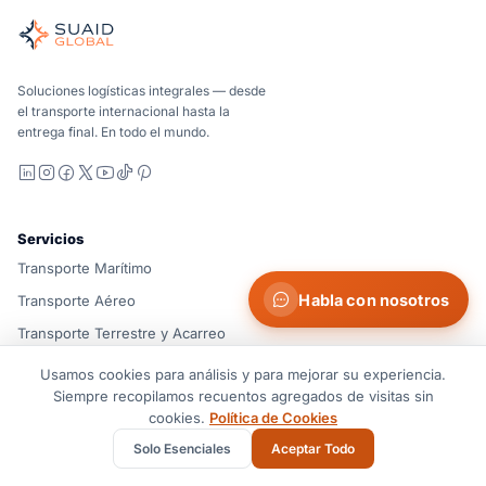
Agente de carga independiente para océano, aire, tierra, a
Marítimo, aéreo y terrestre, comparados de forma carrier-n
Suaid Global no vende capacidad de transportista. Cada cor
Soluciones logísticas integrales — desde
el transporte internacional hasta la
entrega final. En todo el mundo.
LinkedIn
Instagram
Facebook
X
YouTube
TikTok
Pinterest
Servicios
Transporte Marítimo
Habla con nosotros
Transporte Aéreo
Transporte Terrestre y Acarreo
Despacho Aduanero
Usamos cookies para análisis y para mejorar su experiencia.
Siempre recopilamos recuentos agregados de visitas sin
Soluciones de Almacén
cookies.
Política de Cookies
Carga de Proyecto y Transporte Rodado
Solo Esenciales
Aceptar Todo
Ver Todos