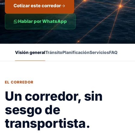
Cotizar este corredor
Hablar por WhatsApp
Visión general
Tránsito
Planificación
Servicios
FAQ
EL CORREDOR
Un corredor, sin
sesgo de
transportista.