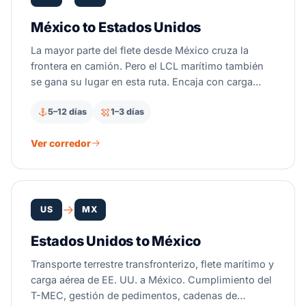
México to Estados Unidos
La mayor parte del flete desde México cruza la
frontera en camión. Pero el LCL marítimo también
se gana su lugar en esta ruta. Encaja con carga
densa y no urgente que sale de Veracruz, Altamira o
5–12 días
1–3 días
Manzanillo hacia puertos de EE. UU. Usted paga
solo por el espacio que usa. Cotizamos LCL y LTL
Ver corredor
transfronterizo lado a lado, para que elija con
números reales.
US
MX
Estados Unidos to México
Transporte terrestre transfronterizo, flete marítimo y
carga aérea de EE. UU. a México. Cumplimiento del
T-MEC, gestión de pedimentos, cadenas de