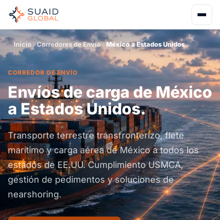
Inicio
Corredores de Envío
México a Estados Unidos
CORREDOR DE ENVÍO
Envíos de carga de México
a Estados Unidos.
Transporte terrestre transfronterizo, flete
marítimo y carga aérea de México a todos los
estados de EE.UU. Cumplimiento USMCA,
gestión de pedimentos y soluciones de
nearshoring.