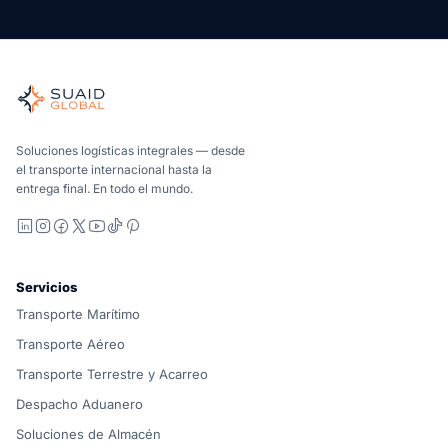
Suaid Global
Agente de carga independiente para océano, aire, tierra, a
Marítimo, aéreo y terrestre, comparados de forma carrier-n
Suaid Global no vende capacidad de transportista. Cada cor
Soluciones logísticas integrales — desde
el transporte internacional hasta la
entrega final. En todo el mundo.
LinkedIn
Instagram
Facebook
X
YouTube
TikTok
Pinterest
Servicios
Transporte Marítimo
Transporte Aéreo
Transporte Terrestre y Acarreo
Despacho Aduanero
Soluciones de Almacén