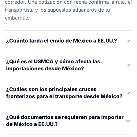
corredor. Una cotización con fecha confirma la ruta, el
transportista y los supuestos aduaneros de tu
embarque.
¿Cuánto tarda el envío de México a EE.UU.?
El transporte terrestre transfronterizo tarda 1–5 días
¿Qué es el USMCA y cómo afecta las
dependiendo del cruce y destino final. El flete marítimo
importaciones desde México?
desde puertos mexicanos a puertos del Golfo o Costa
Oeste de EE.UU. tarda 5–12 días. El flete aéreo es de 1–3
El USMCA reemplazó al NAFTA en julio 2020. Los
días puerta a puerta.
¿Cuáles son los principales cruces
bienes que cumplen las reglas de origen USMCA
fronterizos para el transporte desde México?
pueden ingresar a EE.UU. libres de aranceles. Se
requiere un Certificado de Origen USMCA preparado
Los puertos de entrada terrestres más grandes son:
por el exportador o productor.
¿Qué documentos se requieren para importar
Laredo/Nuevo Laredo (el más activo del mundo por
de México a EE.UU.?
valor comercial), El Paso/Ciudad Juárez,
McAllen/Reynosa, Otay Mesa/Tijuana y Eagle