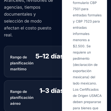
Aranceles, revisiones de
formulario CBP
agencias, tiempos
7501 para
documentales y
entradas formales
selección de modo
y CBP 7523 para
afectan el costo puesto
entradas
informales
real.
menores a
$2.500. Se
requiere un
5–12 días
Rango de
típico
pedimento
planificación
(declaración de
marítimo
exportación
mexicana) del
lado mexicano.
1–3 días
Los Certificados
Rango de
típico
de Origen USMCA
planificación
deben prepararse
aéreo
para bienes que