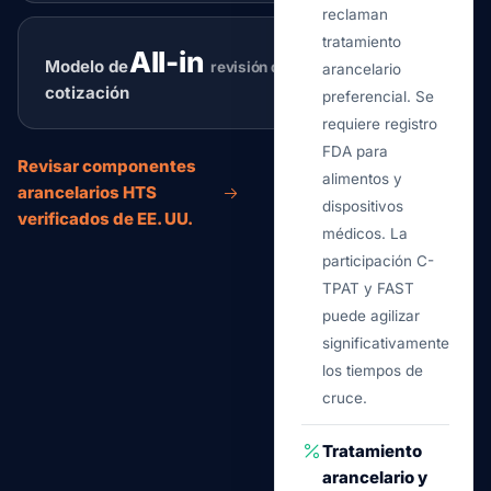
reclaman
tratamiento
All-in
Modelo de
revisión de ruteo
arancelario
cotización
preferencial. Se
requiere registro
FDA para
Revisar componentes
alimentos y
arancelarios HTS
dispositivos
verificados de EE. UU.
médicos. La
participación C-
TPAT y FAST
puede agilizar
significativamente
los tiempos de
cruce.
Tratamiento
arancelario y