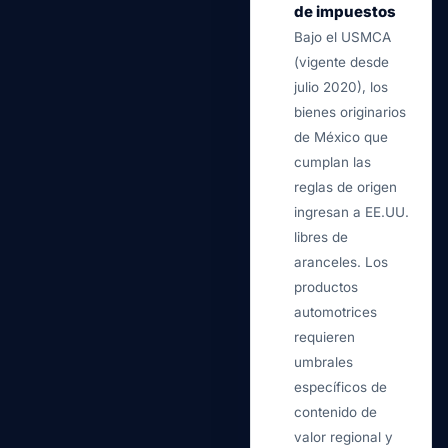
de impuestos
Bajo el USMCA
(vigente desde
julio 2020), los
bienes originarios
de México que
cumplan las
reglas de origen
ingresan a EE.UU.
libres de
aranceles. Los
productos
automotrices
requieren
umbrales
específicos de
contenido de
valor regional y