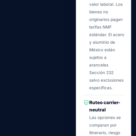
valor laboral. Los
bienes no
originarios pagan
tarifas NMF
estándar. El acero
y aluminio de
México están
sujetos a
aranceles
Sección 232
salvo exclusiones
específicas.
Ruteo carrier-
neutral
Las opciones se
comparan por
itinerario, riesgo