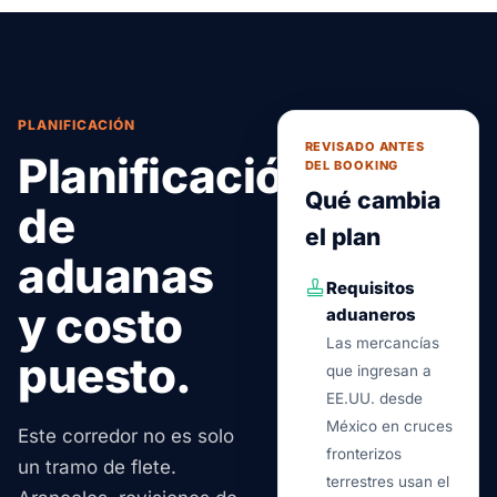
PLANIFICACIÓN
REVISADO ANTES
Planificación
DEL BOOKING
Qué cambia
de
el plan
aduanas
Requisitos
y costo
aduaneros
Las mercancías
puesto.
que ingresan a
EE.UU. desde
México en cruces
Este corredor no es solo
fronterizos
un tramo de flete.
terrestres usan el