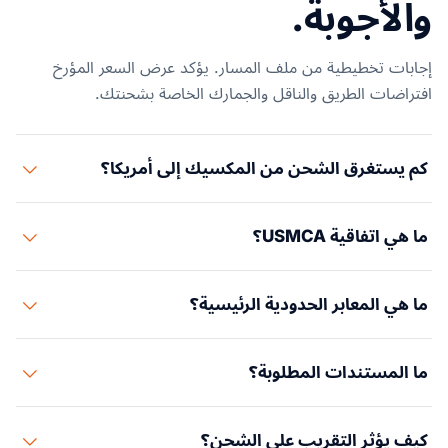
والأجوبة.
إجابات تخطيطية من ملف المسار. يؤكد عرض السعر المؤرخ
افتراضات الطريق والناقل والجمارك الخاصة بشحنتك.
كم يستغرق الشحن من المكسيك إلى أمريكا؟
النقل البري العابر للحدود 1-5 أيام. الشحن البحري 5-12 يوماً. الشحن
ما هي اتفاقية USMCA؟
الجوي 1-3 أيام.
حلت USMCA محل NAFTA في يوليو 2020. السلع المطابقة
ما هي المعابر الحدودية الرئيسية؟
لقواعد المنشأ تدخل معفاة مع شهادة منشأ USMCA.
أكبر منافذ الدخول البرية: لاريدو/نويفو لاريدو، إل باسو/سيوداد
ما المستندات المطلوبة؟
خواريز، مكالين/رينوسا، أوتاي ميسا/تيخوانا.
فاتورة تجارية، قائمة تعبئة، بوليصة شحن، CBP 7501، شهادة منشأ
كيف يؤثر التقريب على الشحن؟
USMCA. الجانب المكسيكي: بيدمنتو.