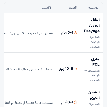
الوسيلة
العبور
الأنسب
النقل
البري /
Drayage
1–5 أيام
شحن عابر للحدود، سلاسل توريد المقيل
المكسيك →
الولايات
المتحدة
بحري
FCL
5–12 يوم
حاويات كاملة من موانئ المحيط الهادئ أ
المكسيك →
الولايات
المتحدة
الشحن
الجوي
1–3 أيام
شحنات عالية القيمة أو عاجلة أو قابلة لل
المكسيك →