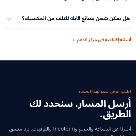
زاد التقريب بشكل كبير من أحجام الشحن على ممر المكسيك-
هل يمكن شحن بضائع قابلة للتلف من المكسيك؟
أمريكا. أوقات عبور أقصر ومزايا USMCA تجعل المكسيك جذابة.
نعم. المكسيك مورد رئيسي للمنتجات الطازجة لأمريكا. تُنقل
أسئلة إضافية في مركز الدعم
بشاحنات مبردة عبر المعابر الحدودية البرية.
اطلب عرض سعر لهذا المسار
أرسل المسار. سنحدد لك
الطريق.
أخبرنا عن البضاعة والحجم وIncoterm والتوقيت. يرد منسق