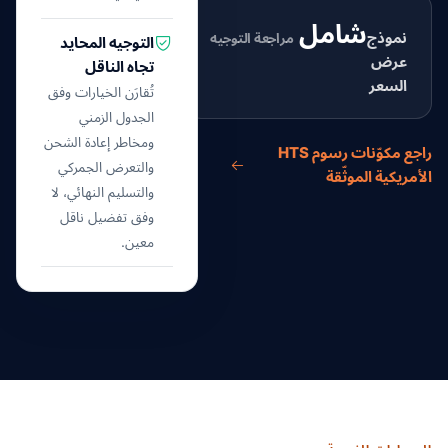
شامل
نموذج
مراجعة التوجيه
التوجيه المحايد
عرض
تجاه الناقل
السعر
تُقارَن الخيارات وفق
الجدول الزمني
ومخاطر إعادة الشحن
راجع مكوّنات رسوم HTS
والتعرض الجمركي
الأمريكية الموثّقة
والتسليم النهائي، لا
وفق تفضيل ناقل
معين.