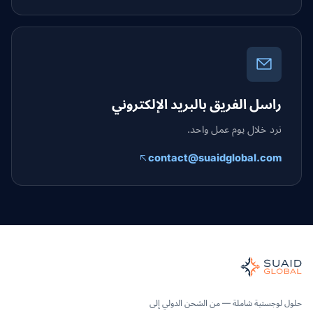
راسل الفريق بالبريد الإلكتروني
نرد خلال يوم عمل واحد.
contact@suaidglobal.com
Suaid Globa
نسق شحن مستقل للخدمات البحرية والجوية والأرضية والجمارك والتخزين
لمحيط والجو والأرض - مقارنة الناقلات بشكل محايد، ونقلها بشكل شا
Suaid Glob لا تبيع سعة الناقل. تتم مقارنة كل مسار عبر المحيط والجو والداخل والجمارك وشركاء التخزين، ثم يتم تنسيقه من خلال مالك تشغيل واحد بدءًا من الطلب وحتى التسليم.
حلول لوجستية شاملة — من الشحن الدولي إلى