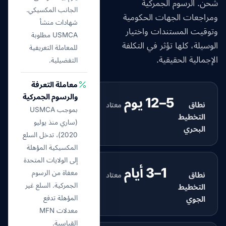
شحن. الرسوم الجمركية
الجانب المكسيكي.
ومراجعات الجهات الحكومية
شهادات منشأ
وتوقيت المستندات واختيار
USMCA مطلوبة
الوسيلة، كلها تؤثر في التكلفة
للمعاملة التعريفية
الإجمالية الحقيقية.
التفضيلية.
معاملة التعرفة
والرسوم الجمركية
5–12 يوم
نطاق
معتاد
بموجب USMCA
التخطيط
(ساري منذ يوليو
البحري
2020)، تدخل السلع
المكسيكية المؤهلة
إلى الولايات المتحدة
1–3 أيام
معفاة من الرسوم
نطاق
معتاد
الجمركية. السلع غير
التخطيط
المؤهلة تدفع
الجوي
معدلات MFN
القياسية.