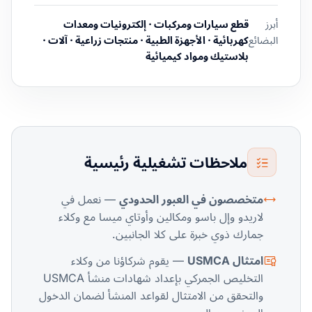
أبرز
قطع سيارات ومركبات · إلكترونيات ومعدات
البضائع
كهربائية · الأجهزة الطبية · منتجات زراعية · آلات ·
بلاستيك ومواد كيميائية
ملاحظات تشغيلية رئيسية
متخصصون في العبور الحدودي
— نعمل في
لاريدو وإل باسو ومكالين وأوتاي ميسا مع وكلاء
جمارك ذوي خبرة على كلا الجانبين.
امتثال USMCA
— يقوم شركاؤنا من وكلاء
التخليص الجمركي بإعداد شهادات منشأ USMCA
والتحقق من الامتثال لقواعد المنشأ لضمان الدخول