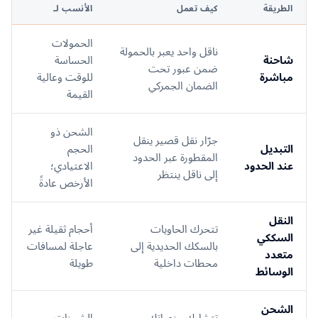
الطريقة
كيف تعمل
الأنسب لـ
الحمولات
ناقل واحد يعبر بالحمولة
شاحنة
الحساسة
ضمن عبور تحت
مباشرة
للوقت وعالية
الضمان الجمركي
القيمة
الشحن ذو
جرّار نقل قصير ينقل
التبديل
الحجم
المقطورة عبر الحدود
عند الحدود
الاعتيادي؛
إلى ناقل ينتظر
الأرخص عادةً
النقل
تتحرك الحاويات
أحجام ثقيلة غير
السككي
بالسكك الحديدية إلى
عاجلة لمسافات
متعدد
محطات داخلية
طويلة
الوسائط
الشحن
تتشارك منصاتك
الشحنات