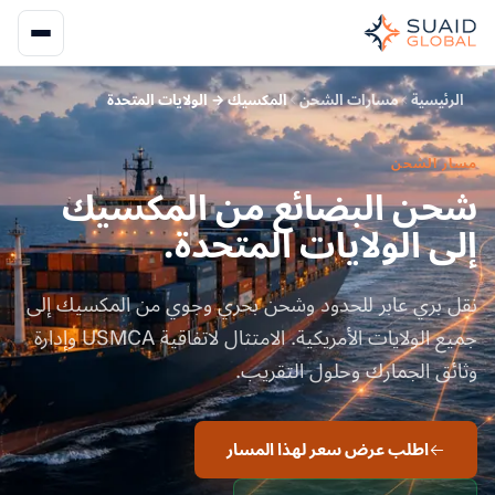
الرئيسية
مسارات الشحن
المكسيك → الولايات المتحدة
مسار الشحن
شحن البضائع من المكسيك
إلى الولايات المتحدة.
نقل بري عابر للحدود وشحن بحري وجوي من المكسيك إلى
جميع الولايات الأمريكية. الامتثال لاتفاقية USMCA وإدارة
وثائق الجمارك وحلول التقريب.
اطلب عرض سعر لهذا المسار