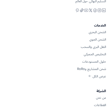
التسليم النهائي. حول العالم.
Pinterest
YouTube
TikTok
Facebook
Instagram
LinkedIn
X
الخدمات
الشحن البحري
الشحن الجوي
النقل البري والسحب
التخليص الجمركي
حلول المستودعات
شحن المشاريع وRoRo
عرض الكل
الشركة
من نحن
القطاعات