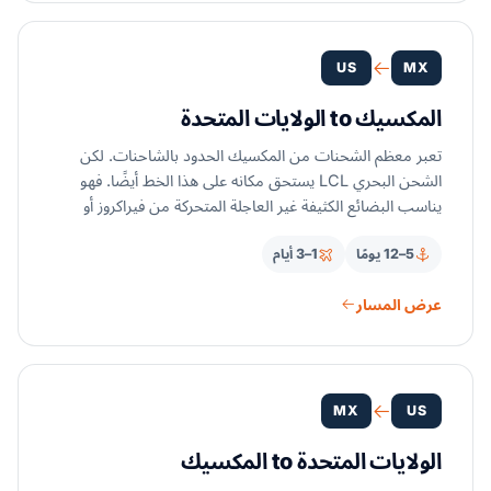
US
MX
المكسيك to الولايات المتحدة
تعبر معظم الشحنات من المكسيك الحدود بالشاحنات. لكن
الشحن البحري LCL يستحق مكانه على هذا الخط أيضًا. فهو
يناسب البضائع الكثيفة غير العاجلة المتحركة من فيراكروز أو
ألتاميرا أو مانزانيلو إلى الموانئ الأمريكية. تدفع فقط مقابل
5–12 يومًا
1–3 أيام
المساحة التي تستخدمها. نقدّم أسعار LCL وLTL عبر الحدود
جنبًا إلى جنب، لتختار بأرقام حقيقية.
عرض المسار
MX
US
الولايات المتحدة to المكسيك