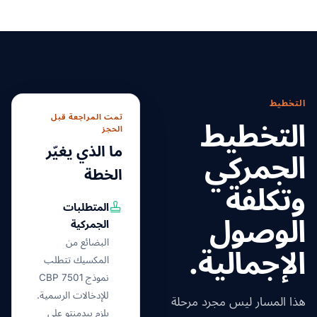
التخطيط
تمت المراجعة قبل
التخطيط
الحجز
ما الذي يغيّر
الجمركي
الخطة
وتكلفة
المتطلبات
الوصول
الجمركية
البضائع من
الإجمالية.
المكسيك تتطلب
نموذج CBP 7501
للإدخالات الرسمية.
هذا المسار ليس مجرد مرحلة
يلزم بيدمنتو على