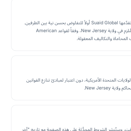
يخضع أي نزاع ينشأ عن هذه الشروط أو يتعلق بها أو بأي خدمة تقدّمها Suaid Global أولاً للتفاوض بحسن نية بين الطرفين.
وإذا لم يُحل النزاع خلال 30 يوماً، تُحال النزاعات إلى التحكيم المُلزم في ولاية New Jersey، وفقاً لقواعد American
 هذه الشروط وتُفسَّر وفقاً لقوانين ولاية New Jersey بالولايات المتحدة الأمريكية، دون اعتبار لمبادئ تنازع القوانين
 New Jersey.
ط في أي وقت. وستُنشر الشروط المحدَّثة على هذه الصفحة مع تاريخ "آخر