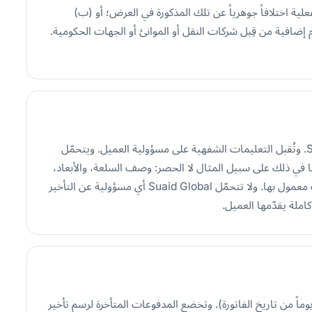
لية اختلافاً جوهرياً عن تلك المذكورة في العرض؛ أو (ب)
 إضافية من قِبل شركات النقل أو الموانئ أو الجهات الحكومية.
تُعد الخدمة مؤكَّدة فقط عند ورود تأكيد كتابي من Suaid Global. وتُقبل التعليمات الشفهية على مسؤولية العميل. ويتحمّل
 في ذلك على سبيل المثال لا الحصر: وصف السلعة، والأبعاد،
والوزن، والقيمة، وبلد المنشأ، وأي تصاريح أو رخص أو شهادات معمول بها. ولا تتحمّل Suaid Global أي مسؤولية عن التأخير
ملة يقدّمها العميل.
دَّد الفواتير خلال المدة المحدَّدة في كل فاتورة (عادةً Net 15 يوماً من تاريخ الفاتورة). وتخضع المدفوعات المتأخرة لرسم تأخير