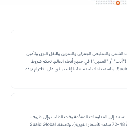
 "نحن" أو "لنا") خدمات الشحن والتخليص الجمركي والتخزين والنقل البري وتأمين
("أنت" أو "العميل") في جميع أنحاء العالم. تحكم شروط
الخدمة هذه ("الشروط") جميع الخدمات التي تقدّمها Suaid Global. وباستخدامك لخدماتنا، فإنك توافق على الالتزام بهذه
تي تقدّمها Suaid Global هي تقديرات تستند إلى المعلومات المقدَّمة وقت الطلب وإلى ظروف
السوق الحالية. تظل عروض الأسعار سارية للمدة المحدَّدة (عادةً 48–72 ساعة للأسعار الفورية). وتحتفظ Suaid Global