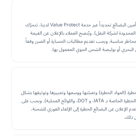
لا تؤمّن Suaid Global البضائع تلقائياً. وما لم يطلب العميل تأمين البضائع تحديداً عبر خدمة Value Protect لدينا، تتحرّك
لمحدودة لشركة النقل). ويُنصح العملاء بالإعلان عن القيمة
مخاطر مناسبة. ويجب تقديم مطالبات الخسارة أو الضرر وفقاً
 البحري أو بوليصة الشحن الجوي المعمول بها.
ة (المواد الخطرة) وتعبئتها ووسمها وتمييزها وتوثيقها بشكل
صحيح وفقاً للوائح المعمول بها (مدونة IMDG، ولوائح البضائع الخطرة الخاصة بـ IATA، و DOT، واللوائح المحلية). ويجب على
م الإعلان عن البضائع الخطرة إلى الإلغاء الفوري للشحنة،
 ذلك.