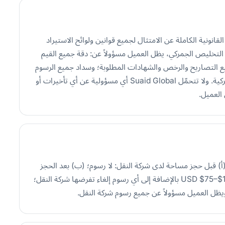
ّل (IOR) ويتحمّل المسؤولية القانونية الكاملة عن الامتثال لجميع قوانين ولوائح الاستيراد
ول بها. وفي حين تقدّم Suaid Global خدمات التخليص الجمركي، يظل العميل مسؤولاً عن: دقة جميع القيم
ع التصاريح والرخص والشهادات المطلوبة؛ وسداد جميع الرسوم
والضرائب والمصاريف والغرامات التي تفرضها السلطات الجمركية. ولا تتحمّل Suaid Global أي مسؤولية عن أي تأخيرات أو
العميل.
: (أ) قبل حجز مساحة لدى شركة النقل: لا رسوم؛ (ب) بعد الحجز
لدى شركة النقل ولكن قبل استلام البضائع: رسم إداري قدره USD $75–$150 بالإضافة إلى أي رسوم إلغاء تفرضها شركة النقل؛
، ويظل العميل مسؤولاً عن جميع رسوم شركة النقل.