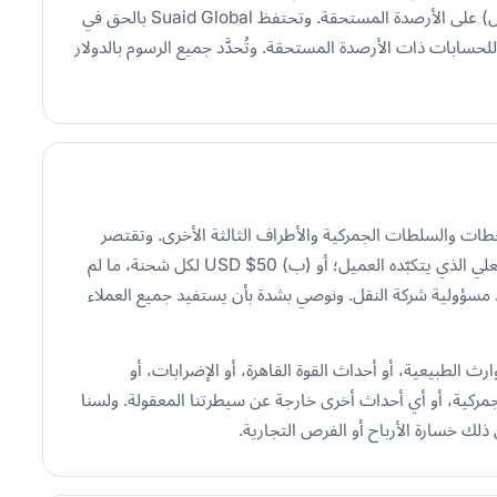
قدره 1.5% شهرياً (أو الحد الأقصى المسموح به قانوناً، أيهما أقل) على الأرصدة المستحقة. وتحتفظ Suaid Global بالحق في
حسابات ذات الأرصدة المستحقة. وتُحدَّد جميع الرسوم بالدولار
نقل والمحطات والسلطات الجمركية والأطراف الثالثة الأخرى. وتقتصر
مسؤوليتنا كوكيل شحن على الأقل من: (أ) الخسارة أو الضرر الفعلي الذي يتكبّده العميل؛ أو (ب) USD $50 لكل شحنة، ما لم
دَّد مسؤولية شركة النقل. ونوصي بشدة بأن يستفيد جميع العملاء
لقدر، أو الكوارث الطبيعية، أو أحداث القوة القاهرة، أو الإضرابات، أو
لجمركية، أو أي أحداث أخرى خارجة عن سيطرتنا المعقولة. ولسنا
 ذلك خسارة الأرباح أو الفرص التجارية.