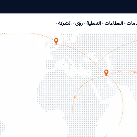
دمات
القطاعات
التغطية
رؤى
الشركة
لاقة بين Suaid LLC وعملائها. يرجى القراءة بعناية قبل