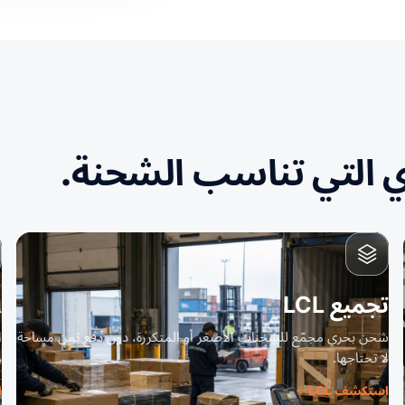
ي التي تناسب الشحنة.
تجميع LCL
ا
شحن بحري مجمّع للشحنات الأصغر أو المتكررة، دون دفع ثمن مساحة
لا تحتاجها.
م
استكشف LCL
ا