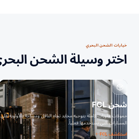
خيارات الشحن البحري
اختر وسيلة الشحن البحر
شحن FCL
حمولات حاويات كاملة بتوجيه محايد تجاه الناقل ومساحة بالأولوية على
المسارات التي تستخدمها فعلياً.
استكشف FCL