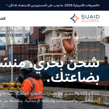
التعريفات الأمريكية 2026: ما يجب على المستوردين الاستعداد له الآن
الخ
الرئيسية
الخدمات
الشحن البحري
الشحن البحري
شحن بحري، منسّ
بضاعتك.
FCL وLCL والتجميع عبر مسارات التجارة العالمية، مقا
إعادة الشحن والمستندات والتكلفة الإجمالية، ومنسقة من 