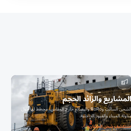
لمشاريع والزائد الحجم
الشحن السائب وRoRo والبضائع خارج المقاس، مخطط لها حول
ناولة الميناء والقيود الداخلية.
ستكشف شحن المشاريع