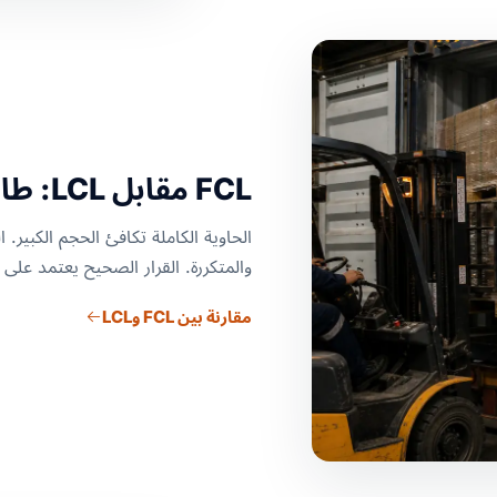
FCL مقابل LCL: طابق الوسيلة مع البضاعة
الحاوية الكاملة تكافئ الحجم الكبي
والمتكررة. القرار الصحيح يعتمد على ا
مقارنة بين FCL وLCL