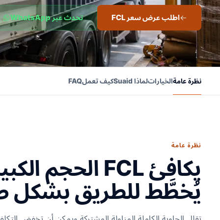
اطلب عرض سعر FCL
تحدث عبر WhatsApp
نظرة عامة
الخيارات
لماذا Suaid
كيف تعمل
FAQ
نظرة عامة
يكافئ FCL الحجم
يُخطَّط للطريق بشكل 
تقلل الحاوية الكاملة المناولة المشتركة ويمكن أن تخفض التكل