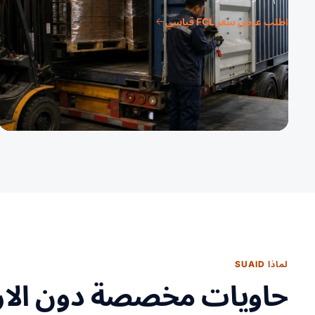
اطلب عرض سعر FCL قياسي
لماذا SUAID
حاويات مخصصة دون الارت