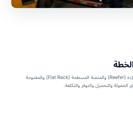
الخطة
معدات 20 و40 قدماً و40HC والمبرّدة (Reefer) والمنصة المسطحة (Flat Rack) والمفتوحة