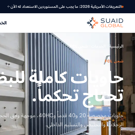
التعريفات الأمريكية 2026: ما يجب على المستوردين الاستعداد له الآن
الخ
الرئيسية
الخدمات
شحن FCL
شحن FCL
حاويات كاملة للبض
تحتاج تحكماً.
حاويات مخصصة 20 و40 قدماً و0HC
الرحلات والتخليص والتسليم الداخلي.