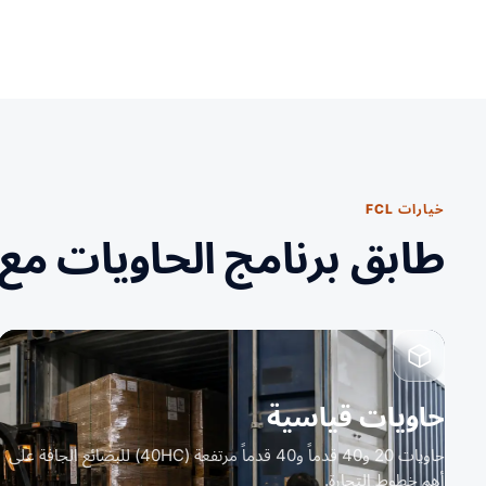
خيارات FCL
طابق برنامج الحاويات مع 
حاويات قياسية
حاويات 20 و40 قدماً و40 قدماً مرتفعة (40HC) للبضائع الجافة على
أهم خطوط التجارة.