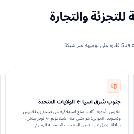
للتجزئة والتجارة
استخدم هذه كنقاط انطلاق. إذا لم يكن مسارك مدرجاً، لا تزال Suaid قادرة على توجيهه عبر شبكة
جنوب شرق آسيا ← الولايات المتحدة
ملابس، أحذية، أثاث، سلع استهلاكية من فيتنام وبنغلاديش
وكمبوديا. الموانئ: هو تشي منه، شيتاغونغ ← لونغ بيتش،
سافانا. بديل عن الصين للمنتجات الحساسة للرسوم.