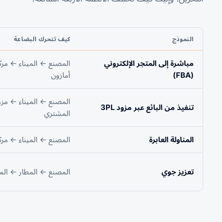
النموذج
كيف تتحرك البضاعة
مباشرة إلى المتجر الإلكتروني
المصنع ← الميناء ← مرك
(FBA)
أمازون
المصنع ← الميناء ←
مزود 3PL 
تنفيذ من البائع عبر مزود 3PL
المشتري
المناولة العابرة
المصنع ← الميناء ← مرك
تعزيز جوي
المصنع ← المطار ← المس