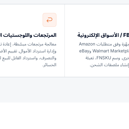
المرتجعات واللوجستيات ا
منتجات مُجهّزة وفق متطلبات Amazon
معالجة مرتجعات مبسّطة، إعادة ت
FBA وWalmart Marketplace وeBay
وإدارة استرداد الأموال. تقييم الأض
ومنصات أخرى. وسم FNSKU، تعبئة
والتصرف، واسترداد القابل للبيع ل
وإنشاء ملصقات الشحن.
الخسائر.