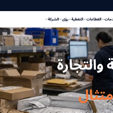
دمات
القطاعات
التغطية
رؤى
الشركة
والتجارة
متثال
ا أمس. Amazon تتوقع التنفيذ خلال ٤٨ ساعة. الأسواق الإلكترونية تطلب