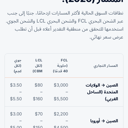
نطاقات السوق الحالية لأكثر المسارات ازدحامًا، جنبًا إلى جنب
عبر الشحن البحري FCL والشحن البحري LCL والشحن الجوي.
استخدمها للتحقق من منطقية التقدير أعلاه قبل أن تطلب
عرض سعر نهائي.
FCL
LCL
جوي
المسار التجاري
(حاوية
(لكل
(لكل
40 قدمًا)
CBM)
كجم)
الصين → الولايات
$3,000
$80
$3.50
المتحدة (الساحل
–
–
–
الغربي)
$5,500
$160
$5.50
$3.00
$70
$2,200
الصين → أوروبا
–
–
–
$5.00
$150
$4,500