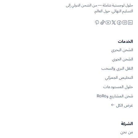
حلول لوجستية شاملة — من الشحن الدولي إلى
التسليم النهائي. حول العالم.
Pinterest
YouTube
TikTok
Facebook
Instagram
LinkedIn
X
الخدمات
الشحن البحري
الشحن الجوي
النقل البري والسحب
التخليص الجمركي
حلول المستودعات
شحن المشاريع وRoRo
عرض الكل
الشركة
من نحن