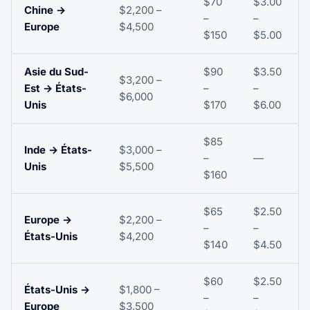
$70
$3.00
Chine →
$2,200 –
–
–
Europe
$4,500
$150
$5.00
Asie du Sud-
$90
$3.50
$3,200 –
Est → États-
–
–
$6,000
Unis
$170
$6.00
$85
Inde → États-
$3,000 –
–
—
Unis
$5,500
$160
$65
$2.50
Europe →
$2,200 –
–
–
États-Unis
$4,200
$140
$4.50
$60
$2.50
États-Unis →
$1,800 –
–
–
Europe
$3,500