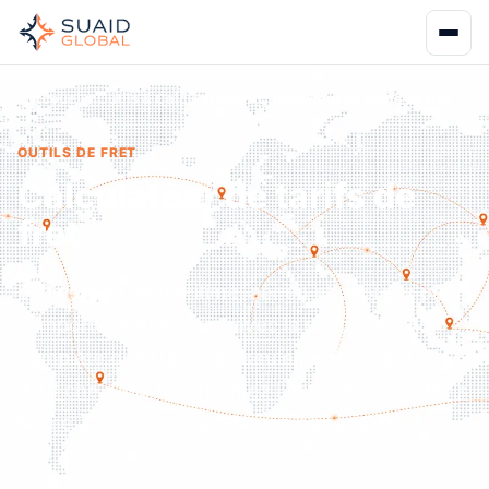
Accueil
Outils & Calculateurs
Calculateur de tarifs de fret
OUTILS DE FRET
Calculateur de tarifs de
fret
Estimez le fret maritime, aérien et express pour
n'importe quelle voie - avec la décomposition
complète des frais, pas seulement un tarif
d'affiche. Puis transformez l'estimation en devis
ferme, sourcé auprès de nos partenaires.