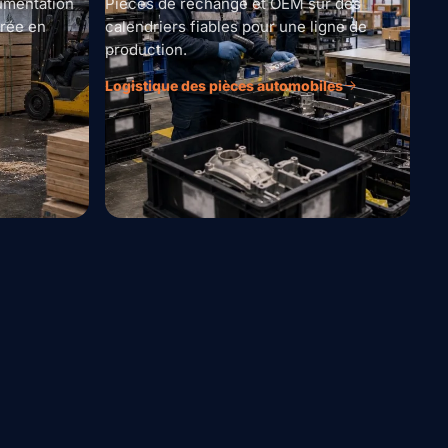
umentation
Pièces de rechange et OEM sur des
rée en
calendriers fiables pour une ligne de
production.
Logistique des pièces automobiles