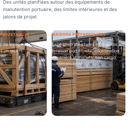
Des unités planifiées autour des équipements de
manutention portuaire, des limites intérieures et des
jalons de projet.
 INDUSTRIELLE
MAISONS PRÉFABRIQUÉES
s de levage et permis
Expédition structures modulaires,
s un seul fil.
livraison port-to-site, coordination
douanière et manutention cargo
surdimensionné.