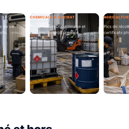
CHEMICALS & HAZMAT
AGRICULTUR
e de vie
Classification DG, arrimage et
Pics de récol
rte.
documentation d'urgence.
certificats ph