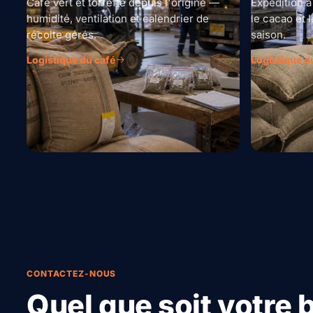
Café vert et torréfié depuis l'origine —
Expédition à
humidité, ventilation et calendrier de
le cacao et l
récolte gérés.
saison.
Logistique du café
Logistique d
CONTACTEZ-NOUS
Quel que soit votre 