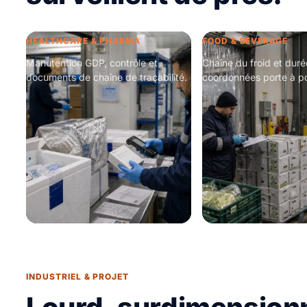
HEALTHCARE & PHARMA
FOOD & BEVERAGE
Manutention GDP, contrôle et
Chaîne du froid et duré
documents de chaîne de traçabilité.
coordonnées porte à po
INDUSTRIEL & PROJET