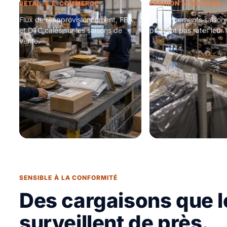
RETAIL & E-COMMERCE
FASHION & TEXTILES
Flux de réapprovisionnement, FBA
Des lancements saisonn
et DTC calés sur les saisons de
peuvent pas rater leur 
vente.
SENSIBLE À LA CONFORMITÉ
Des cargaisons que l
surveillent de près.