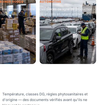
NSUMER GOODS
AUTOMOTIVE
olume et marge sensible
Des pièces de ligne de production
 répétables.
où un colis en retard arrête l'usine.
Température, classes DG, règles phytosanitaires et
d'origine — des documents vérifiés avant qu'ils ne