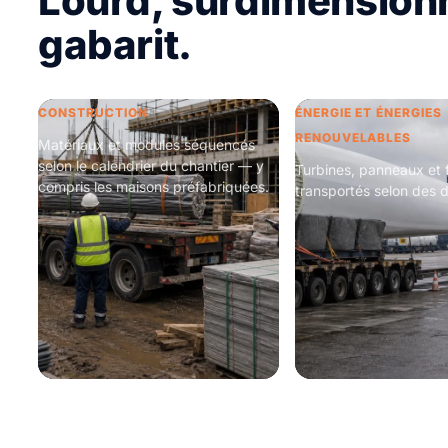
Lourd, surdimensionn
gabarit.
CONSTRUCTION
ÉNERGIE ET ÉNERGIES
RENOUVELABLES
Matériaux et modules séquencés
selon le calendrier du chantier — y
Turbines, panneaux et f
compris les maisons préfabriquées.
transportés selon des d