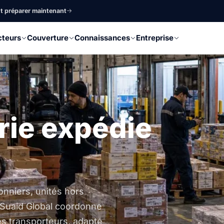
nt préparer maintenant
cteurs
Couverture
Connaissances
Entreprise
rie expédie
onniers, unités hors
. Suaid Global coordonne
es transporteurs, adapté