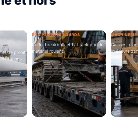
é et hors
ÉQUIPEMENTS LOURDS
MACHINERIE
RoRo, breakbulk et flat rack pour le
Caisses, plan
matériel roulant.
intérieurs dan
ret de projet
ates jalons.