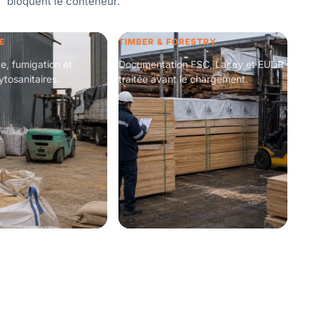
bloquent le conteneur.
E
TIMBER & FORESTRY
te, fumigation et
Documentation FSC, Lacey et EUDR
ytosanitaires.
traitée avant le chargement.