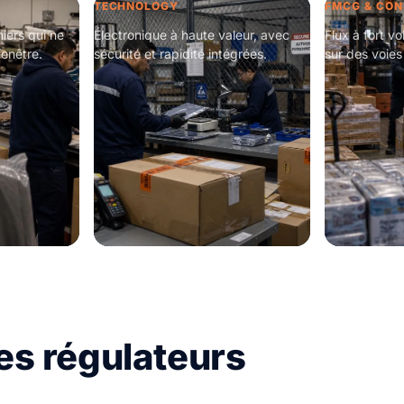
TECHNOLOGY
FMCG & CO
iers qui ne
Électronique à haute valeur, avec
Flux à fort v
fenêtre.
sécurité et rapidité intégrées.
sur des voies
es régulateurs