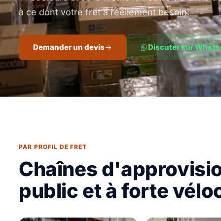
à ce dont votre fret a réellement besoin.
Demander un devis
Discuter sur What
PAR PROFIL DE FRET
Chaînes d'approvisi
public et à forte véloc