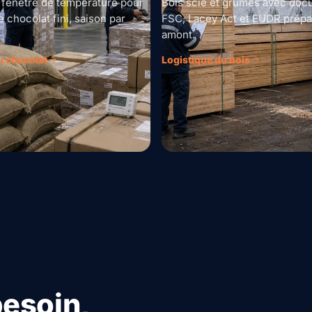
 fenêtre de température pour
Bois scié et grumes avec doc
e chocolat fini, saison par
FSC, Lacey Act et EUDR prépa
amont.
u chocolat
Logistique du bois
besoin,