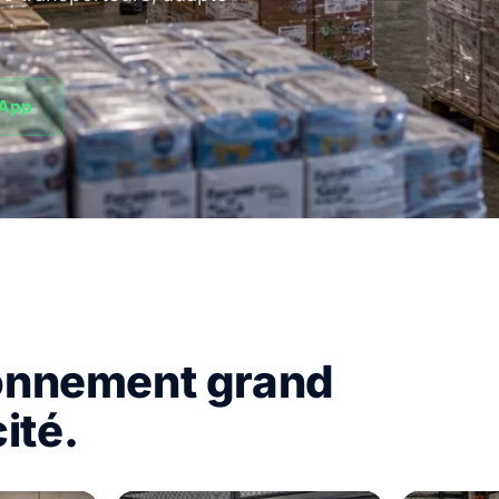
sApp
onnement grand
ité.