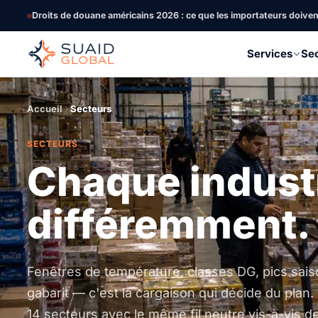
Droits de douane américains 2026 : ce que les importateurs doive
Services
Se
Accueil
Secteurs
SECTEURS
Chaque indust
différemment.
Fenêtres de température, classes DG, pics sais
gabarit — c'est la cargaison qui décide du plan
14 secteurs avec le même fil neutre vis-à-vis d