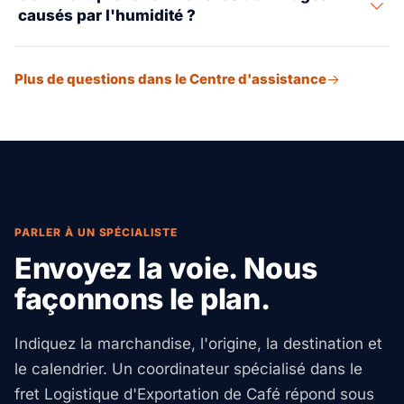
causés par l'humidité ?
liste de colisage, un connaissement, un certificat
phytosanitaire MAPA et un avis préalable FDA.
Nous utilisons un système de protection à trois couches
Plus de questions dans le Centre d'assistance
: sacs liner hermétiques GrainPro ou Ecotact, bandes de
dessiccant au chlorure de calcium et sélection de
conteneurs ventilés. Pour les traversées équatoriales,
nous surveillons les enregistreurs de température.
PARLER À UN SPÉCIALISTE
Envoyez la voie. Nous
façonnons le plan.
Indiquez la marchandise, l'origine, la destination et
le calendrier. Un coordinateur spécialisé dans le
fret Logistique d'Exportation de Café répond sous