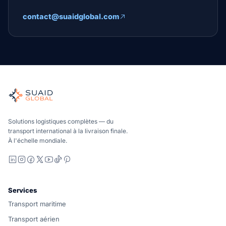
contact@suaidglobal.com
Suaid Global
Orchestrateur indépendant du fret pour les opérations mari
Océan, air et sol – comparés de manière neutre par rapport
Suaid Global ne vend pas de capacité de transport. Chaque v
Solutions logistiques complètes — du
transport international à la livraison finale.
À l'échelle mondiale.
LinkedIn
Instagram
Facebook
X
YouTube
TikTok
Pinterest
Services
Transport maritime
Transport aérien