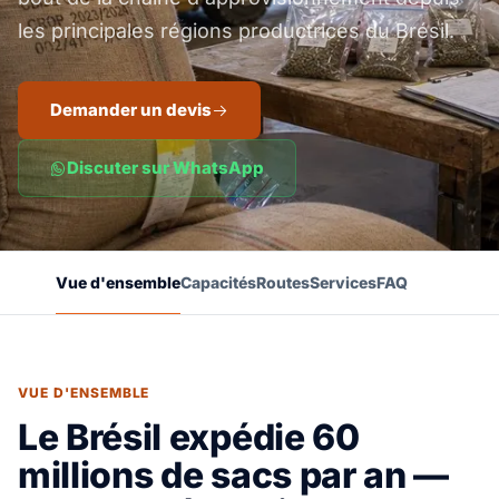
les principales régions productrices du Brésil.
Demander un devis
Discuter sur WhatsApp
Vue d'ensemble
Capacités
Routes
Services
FAQ
VUE D'ENSEMBLE
Le Brésil expédie 60
millions de sacs par an —