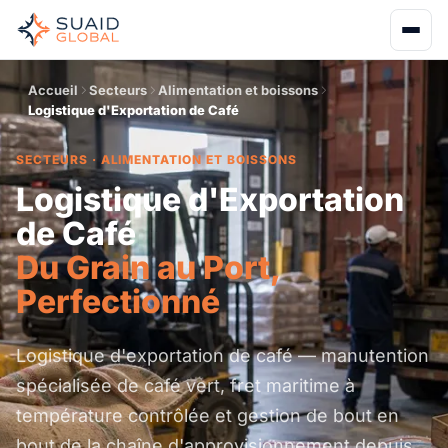
Accueil
Secteurs
Alimentation et boissons
Logistique d'Exportation de Café
SECTEURS · ALIMENTATION ET BOISSONS
Logistique d'Exportation
de Café
Du Grain au Port,
Perfectionné
Logistique d'exportation de café — manutention
spécialisée de café vert, fret maritime à
température contrôlée et gestion de bout en
bout de la chaîne d'approvisionnement depuis