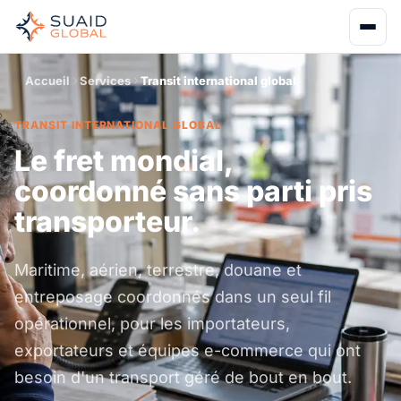
Accueil
Services
Transit international global
TRANSIT INTERNATIONAL GLOBAL
Le fret mondial,
coordonné sans parti pris
transporteur.
Maritime, aérien, terrestre, douane et
entreposage coordonnés dans un seul fil
opérationnel, pour les importateurs,
exportateurs et équipes e-commerce qui ont
besoin d'un transport géré de bout en bout.