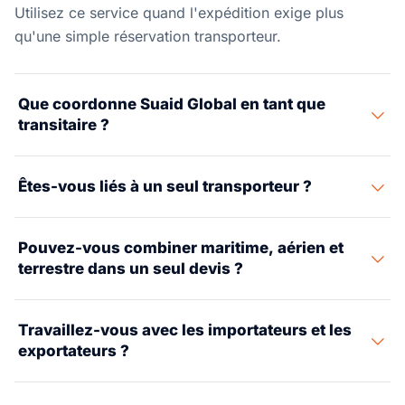
Utilisez ce service quand l'expédition exige plus
qu'une simple réservation transporteur.
Que coordonne Suaid Global en tant que
transitaire ?
Suaid Global coordonne le plan d'expédition sur
Êtes-vous liés à un seul transporteur ?
l'enlèvement à l'origine, le fret international, les
documents, la douane, l'entreposage et la livraison
Non. Le modèle est neutre vis-à-vis des transporteurs :
finale, quand ces briques sont nécessaires.
Pouvez-vous combiner maritime, aérien et
les voies sont comparées selon l'horaire, le coût, le
terrestre dans un seul devis ?
risque, l'équipement et la qualité de service.
Oui. Les expéditions multimodales sont devisées
Travaillez-vous avec les importateurs et les
comme un seul plan opérationnel, pour que les
exportateurs ?
transferts soient visibles avant l'approbation.
Oui. Le même modèle couvre les programmes d'import,