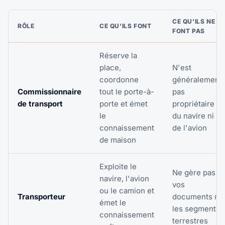
CE QU'ILS NE
RÔLE
CE QU'ILS FONT
FONT PAS
Réserve la
place,
N'est
coordonne
généralement
Commissionnaire
tout le porte-à-
pas
de transport
porte et émet
propriétaire
le
du navire ni
connaissement
de l'avion
de maison
Exploite le
Ne gère pas
navire, l'avion
vos
ou le camion et
Transporteur
documents ni
émet le
les segments
connaissement
terrestres