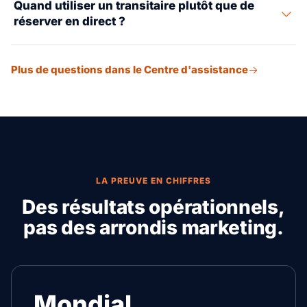
Quand utiliser un transitaire plutôt que de
d'export, transfrontaliers et porte-à-porte.
réserver en direct ?
Utilisez un transitaire quand les documents, la douane,
Plus de questions dans le Centre d'assistance
les tronçons multiples, la coordination fournisseur ou la
gestion des exceptions comptent autant que le tarif de
fret.
LA PREUVE EN CHIFFRES
Des résultats opérationnels,
pas des arrondis marketing.
Mondial