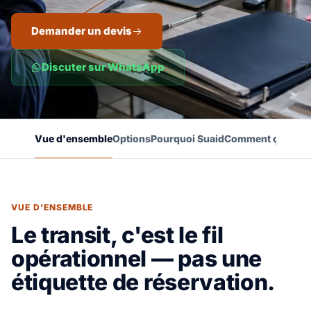
Demander un devis
Discuter sur WhatsApp
Vue d'ensemble
Options
Pourquoi Suaid
Comment ça marc
VUE D'ENSEMBLE
Le transit, c'est le fil
opérationnel — pas une
étiquette de réservation.