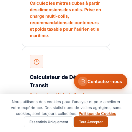
Calculez les mètres cubes à partir
des dimensions des colis. Prise en
charge multi-colis,
recommandations de conteneurs
et poids taxable pour l'aérien et le
maritime.
Calculateur de Délais de
Contactez-nous
Transit
Estimez les délais de livraison
porte-à-porte pour tout itinéraire.
Nous utilisons des cookies pour l'analyse et pour améliorer
votre expérience. Des statistiques de visites agrégées, sans
Comparez maritime, aérien et
cookies, sont toujours collectées.
Politique de Cookies
express avec des chronologies
détaillées.
Essentiels Uniquement
Tout Accepter