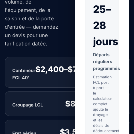
volume, de
25–
l'équipement, de la
saison et de la porte
28
d'entrée — demandez
un devis pour une
jours
tarification datée.
Départs
réguliers
$2,400–$7,500
programmés
Conteneur
par conteneur
FCL 40'
Estimation
FCL port
à port —
le
calculateur
$85–$220
complet
Groupage LCL
par CBM
ajoute le
drayage
et les
délais de
$3.50–$8.00
dédouanement
Fret aérien
par kg