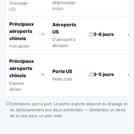
dégroupage
Groupage
inclus
LCL
Principaux
Aéroports
aéroports
US
3–6 jours
Ro
chinois
D'aéroport à
aéroport
Fret aérien
Principaux
aéroports
Porte US
3–5 jours
Ré
chinois
Petits colis
Express
aérien
Estimations port à port. Le porte-à-porte dépend du drayage et
du dédouanement aux deux extrémités — demandez un devis
de la voie pour un plan daté.