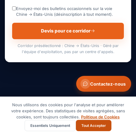
Envoyez-moi des bulletins occasionnels sur la voie
Chine → États-Unis (désinscription à tout moment).
Devis pour ce corridor
Corridor présélectionné : Chine → États-Unis · Géré par
l'équipe d'exploitation, pas par un centre d'appels.
Contactez-nous
Nous utilisons des cookies pour l'analyse et pour améliorer
CONTACTEZ-NOUS
votre expérience. Des statistiques de visites agrégées, sans
cookies, sont toujours collectées.
Politique de Cookies
Quel que soit votre besoin,
Essentiels Uniquement
Tout Accepter
nous sommes là pour vous