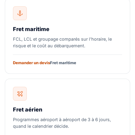
extérieur (Foreign Trade Zone, FTZ) ; (6) stratégies
d'entrepôt sous douane. Le service de conseil en chaîne
d'approvisionnement de Suaid Global fournit une
analyse complète de l'exposition tarifaire.
Fret maritime
FCL, LCL et groupage comparés sur l'horaire, le
risque et le coût au débarquement.
Demander un devis
Fret maritime
Fret aérien
Programmes aéroport à aéroport de 3 à 6 jours,
quand le calendrier décide.