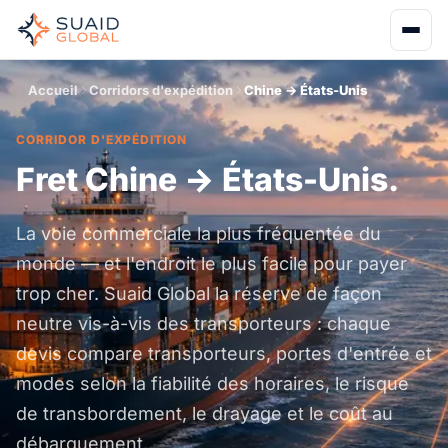
Accueil
Corridors d'expédition
Chine → États-Unis
CORRIDOR D'EXPÉDITION
Fret Chine → États-Unis.
La voie commerciale la plus fréquentée du
monde — et l'endroit le plus facile pour payer
trop cher. Suaid Global la réserve de façon
neutre vis-à-vis des transporteurs : chaque
devis compare transporteurs, portes d'entrée et
modes selon la fiabilité des horaires, le risque
de transbordement, le drayage et le coût au
débarquement.