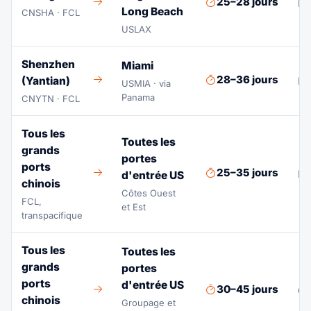
25–28 jours
Dé
Long Beach
CNSHA · FCL
USLAX
Shenzhen
Miami
28–36 jours
(Yantian)
Pr
USMIA · via
Panama
CNYTN · FCL
Tous les
Toutes les
grands
portes
ports
25–35 jours
Pl
d'entrée US
chinois
Côtes Ouest
FCL,
et Est
transpacifique
Tous les
Toutes les
grands
portes
ports
d'entrée US
30–45 jours
Gr
chinois
Groupage et