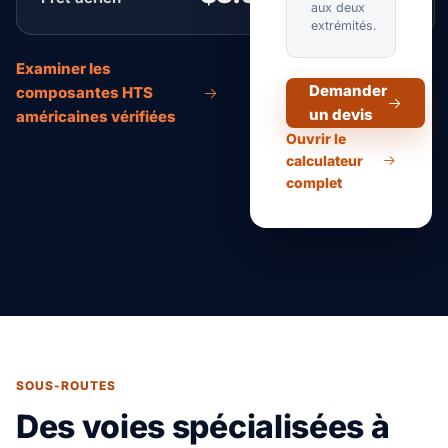
aux deux
extrémités.
Examiner les
Demander
composantes HTS
un devis
américaines vérifiées
Ouvrir le
calculateur
complet
SOUS-ROUTES
Des voies spécialisées à