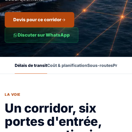
Devis pour ce corridor
Discuter sur WhatsApp
Délais de transit
Coût & planification
Sous-routes
Preuves
LA VOIE
Un corridor, six
portes d'entrée,