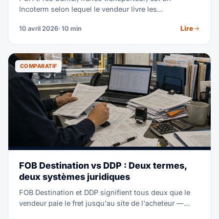
Incoterm selon lequel le vendeur livre les
marchandises, dédouanées à l'export, à un
Lire
10 avril 2026
· 10 min
transporteur désigné par l'acheteur en un lieu
convenu. C'est le plus polyvalent des 11 Incoterms
2020 car il fonctionne pour tous les modes de
transport et offre aux acheteurs un contrôle maximal
COMPARATIF
sur le fret. Ce guide couvre les obligations, des
exemples de coûts, FCA vs FOB et quand le FCA est
le bon choix.
FOB Destination vs DDP : Deux termes,
deux systèmes juridiques
FOB Destination et DDP signifient tous deux que le
vendeur paie le fret jusqu'au site de l'acheteur —
mais ils proviennent de cadres juridiques entièrement