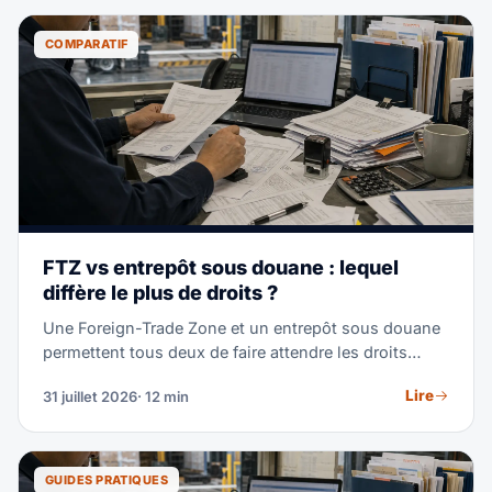
COMPARATIF
FTZ vs entrepôt sous douane : lequel
diffère le plus de droits ?
Une Foreign-Trade Zone et un entrepôt sous douane
permettent tous deux de faire attendre les droits
pendant que vos marchandises patientent. Ils
Lire
31 juillet 2026
· 12 min
diffèrent sur le taux payé, la durée d'attente possible
et ce que vous pouvez faire de la cargaison. Ce guide
mène la comparaison à la lumière des règles tarifaires
2026.
GUIDES PRATIQUES