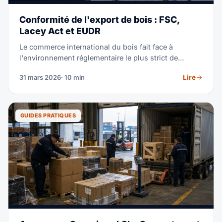
Conformité de l'export de bois : FSC,
Lacey Act et EUDR
Le commerce international du bois fait face à
l'environnement réglementaire le plus strict de
l'histoire. De l'IBAMA brésilien au Lacey Act américain
Lire
31 mars 2026
· 10 min
et au règlement européen sur la déforestation — ce
guide couvre toutes les exigences de conformité.
GUIDES PRATIQUES