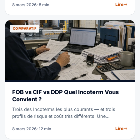
Lire
8 mars 2026
· 8 min
transformerez des semaines de retard coûteux en
une livraison rapide et sans accroc.
COMPARATIF
FOB vs CIF vs DDP Quel Incoterm Vous
Convient ?
Trois des Incoterms les plus courants — et trois
profils de risque et coût très différents. Une
comparaison côte à côte pour vous aider à choisir le
Lire
8 mars 2026
· 12 min
bon pour chaque expédition.