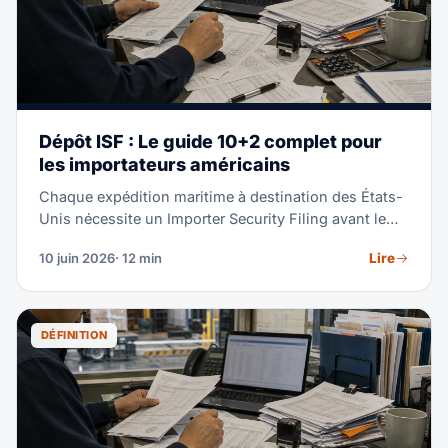
Dépôt ISF : Le guide 10+2 complet pour
les importateurs américains
Chaque expédition maritime à destination des États-
Unis nécessite un Importer Security Filing avant le
chargement du conteneur à l'origine. Manquez le
Lire
10 juin 2026
· 12 min
délai de 24 heures et la CBP peut imposer jusqu'à
$5,000 par infraction — plus des retenues et
inspections qui coûtent bien davantage. Ce guide
vous explique chaque élément de données, chaque
DÉFINITION
délai et chaque étape de dépôt.