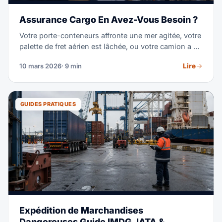
Assurance Cargo En Avez-Vous Besoin ?
Votre porte-conteneurs affronte une mer agitée, votre
palette de fret aérien est lâchée, ou votre camion a un
accident. Sans assurance cargo, la responsabilité du
Lire
10 mars 2026
· 9 min
transporteur ne couvre qu'une fraction de la valeur de
vos marchandises. Voici tout ce que vous devez
savoir pour prendre la bonne décision.
GUIDES PRATIQUES
Expédition de Marchandises
Dangereuses Guide IMDG, IATA &