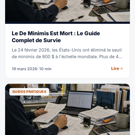
Le De Minimis Est Mort : Le Guide
Complet de Survie
Le 24 février 2026, les États-Unis ont éliminé le seuil
de minimis de 800 $ à l'échelle mondiale. Plus de 4
millions de colis quotidiens qui passaient auparavant
Lire
19 mars 2026
· 10 min
en douane sans droits nécessitent désormais une
déclaration formelle, une classification HTS et le
paiement intégral des droits. Si vous vendez ou
importez quoi que ce soit aux États-Unis, ce guide
GUIDES PRATIQUES
est une lecture obligatoire.