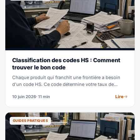
Classification des codes HS : Comment
trouver le bon code
Chaque produit qui franchit une frontière a besoin
d'un code HS. Ce code détermine votre taux de
droits, votre exposition tarifaire et votre risque
Lire
10 juin 2026
· 11 min
d'audit. Ce guide explique comment fonctionne le
système et comment classer n'importe quel produit
étape par étape — aucune expérience douanière
requise.
GUIDES PRATIQUES