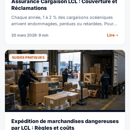
Assurance Cargaison LCL : Couverture et
Réclamations
Chaque année, 1 à 2 % des cargaisons océaniques
arrivent endommagées, perdues ou retardées. Pour
les expéditions LCL en particulier—manipulées 10
Lire
20 mars 2026
· 9 min
fois ou plus entre l'origine et la destination—le risque
est réel. Ce guide explique ce que couvre l'assurance
cargaison, combien elle coûte, pourquoi la
responsabilité du transporteur est insuffisante et
GUIDES PRATIQUES
comment déposer une réclamation en cas de
problème.
Expédition de marchandises dangereuses
par LCL : Règles et coûts