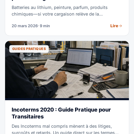
Batteries au lithium, peinture, parfum, produits
chimiques—si votre cargaison relève de la
classification IMO (Organisation maritime
Lire
20 mars 2026
· 9 min
internationale), l'expédition par LCL nécessite une
manipulation spéciale. Ce guide couvre ce qui peut
et ne peut pas être expédié, la documentation
requise, les coûts de conformité et comment trouver
GUIDES PRATIQUES
un consolidateur certifié pour MD.
Incoterms 2020 : Guide Pratique pour
Transitaires
Des Incoterms mal compris mènent à des litiges,
surcoûts et retards. Un guide direct sur les termes