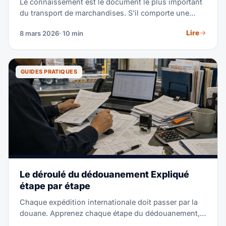
Le connaissement est le document le plus important
du transport de marchandises. S'il comporte une
erreur, votre cargaison ne partira pas, ne passera pas
Lire
8 mars 2026
· 10 min
la douane et ne sera pas libérée. Voici comment le
préparer correctement.
GUIDES PRATIQUES
Le déroulé du dédouanement Expliqué
étape par étape
Chaque expédition internationale doit passer par la
douane. Apprenez chaque étape du dédouanement,
du premier document à la mainlevée finale, et vous