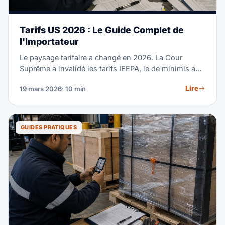
Tarifs US 2026 : Le Guide Complet de
l'Importateur
Le paysage tarifaire a changé en 2026. La Cour
Suprême a invalidé les tarifs IEEPA, le de minimis a
été éliminé et un nouveau droit Section 122 est en
Lire
19 mars 2026
· 10 min
vigueur.
GUIDES PRATIQUES