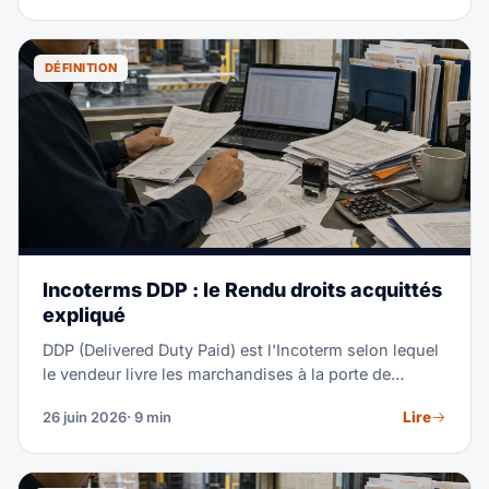
et la manière dont des partenaires courtiers en
douane agréés déposent les demandes.
DÉFINITION
Incoterms DDP : le Rendu droits acquittés
expliqué
DDP (Delivered Duty Paid) est l'Incoterm selon lequel
le vendeur livre les marchandises à la porte de
l'acheteur et paie tout le fret, le dédouanement à
Lire
26 juin 2026
· 9 min
l'importation, les droits et les taxes. L'acheteur ne fait
que décharger. Ce guide couvre les obligations DDP,
un exemple de coût réel, DDP vs DAP, et quand le