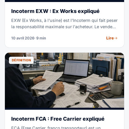
Incoterm EXW : Ex Works expliqué
EXW (Ex Works, à l'usine) est l'Incoterm qui fait peser
la responsabilité maximale sur l'acheteur. Le vendeur
se contente de mettre les marchandises à disposition
Lire
10 avril 2026
· 9 min
dans ses locaux — l'acheteur organise et paie tout le
reste : enlèvement, dédouanement export, fret,
assurance, dédouanement import et droits. Si l'EXW
offre le prix unitaire le plus bas, il exige que
DÉFINITION
l'acheteur gère toute la chaîne d'approvisionnement.
Ce guide explique chaque obligation, les pièges
courants et quand le FCA est la meilleure alternative.
Incoterm FCA : Free Carrier expliqué
FCA (Free Carrier, franco transporteur) est un