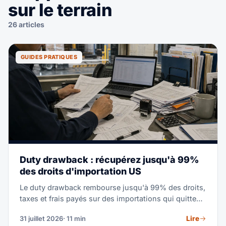
sur le terrain
26 articles
GUIDES PRATIQUES
Duty drawback : récupérez jusqu'à 99%
des droits d'importation US
Le duty drawback rembourse jusqu'à 99% des droits,
taxes et frais payés sur des importations qui quittent
ensuite les États-Unis. Ce guide couvre qui est
Lire
31 juillet 2026
· 11 min
éligible, les trois types de drawback, le délai de 5 ans