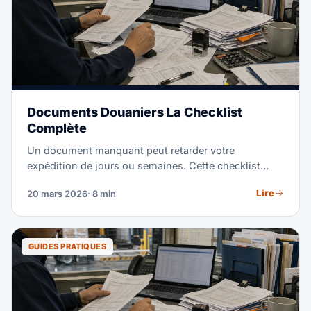
Documents Douaniers La Checklist
Complète
Un document manquant peut retarder votre
expédition de jours ou semaines. Cette checklist
couvre tous les documents nécessaires pour le fret
Lire
20 mars 2026
· 8 min
international.
GUIDES PRATIQUES