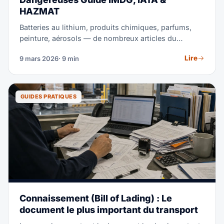
HAZMAT
Batteries au lithium, produits chimiques, parfums,
peinture, aérosols — de nombreux articles du
quotidien sont des marchandises dangereuses.
Lire
9 mars 2026
· 9 min
Expédiez-les de la mauvaise façon et vous risquez
des amendes jusqu'à 500 000 $, la perte de la
cargaison et même des poursuites pénales.
Expédiez-les correctement et ils circulent aussi vite
GUIDES PRATIQUES
que n'importe quel autre fret.
Connaissement (Bill of Lading) : Le
document le plus important du transport