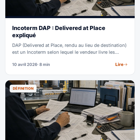
Incoterm DAP : Delivered at Place
expliqué
DAP (Delivered at Place, rendu au lieu de destination)
est un Incoterm selon lequel le vendeur livre les
marchandises à une destination désignée, prêtes au
Lire
10 avril 2026
· 8 min
déchargement, en supportant tous les coûts et
risques jusqu'à ce point. L'acheteur est responsable
du dédouanement import, des droits, taxes et du
déchargement. Le DAP est l'un des Incoterms les
DÉFINITION
plus populaires pour les importations B2B car il offre
aux acheteurs un prix quasi rendu tout en les laissant
maîtres de leur propre processus douanier.