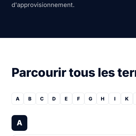
d'approvisionnement.
Parcourir tous les te
A
B
C
D
E
F
G
H
I
K
A