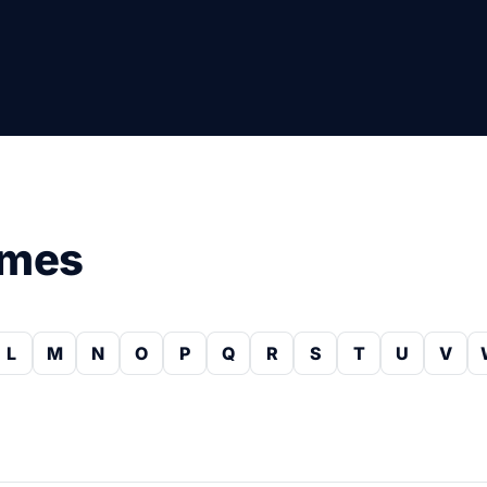
rmes
L
M
N
O
P
Q
R
S
T
U
V