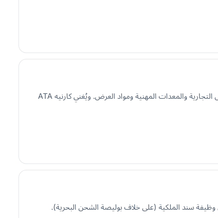
مستند جمركي دولي يتيح استيراد البضائع مؤقتًا وبإعفاء من الرسوم إلى بلد أجنبي لمدة تصل إلى سنة واحدة. ويُستخدم عادةً لعينات المعارض التجارية والمعدات المهنية ومواد العرض. ويُغني كارنيه ATA
ي وظيفة سند الملكية (على خلاف بوليصة الشحن البحرية).