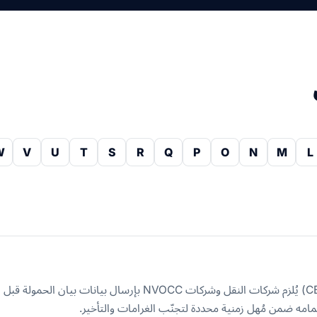
W
V
U
T
S
R
Q
P
O
N
M
L
مامه ضمن مُهل زمنية محددة لتجنّب الغرامات والتأخير.