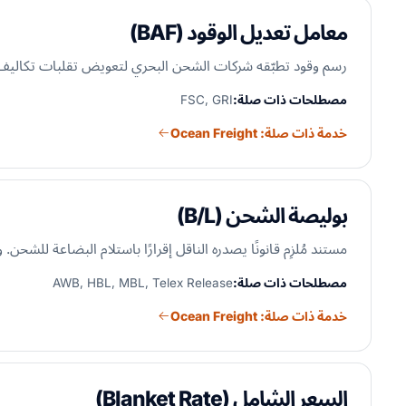
معامل تعديل الوقود (BAF)
رسم وقود تطبّقه شركات الشحن البحري لتعويض تقلبات تكاليف وقود السفن. وتنشره معظم
مصطلحات ذات صلة:
FSC, GRI
خدمة ذات صلة: Ocean Freight
بوليصة الشحن (B/L)
مستند مُلزِم قانونًا يصدره الناقل إقرارًا باستلام البضاعة للشحن. ويعمل بوصفه: (1) إيصال استلام للبضائع، و(2) عقد نقل، و(3) سند ملكية. ويحتاجه المرسل
مصطلحات ذات صلة:
AWB, HBL, MBL, Telex Release
خدمة ذات صلة: Ocean Freight
السعر الشامل (Blanket Rate)