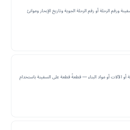
 ورقم الرحلة أو رقم الرحلة الجوية وتاريخ الإبحار وموانئ
 غير مناسبة لها لسبب آخر. وتُحمَّل مواد Breakbulk — مثل العوارض الفولاذية أو الآلات أو مواد البناء — قطعةً قطعة على السفينة باستخدام