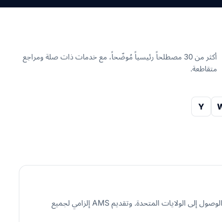
أكثر من 30 مصطلحاً رئيسياً مُوضّحاً، مع خدمات ذات صلة ومراجع
متقاطعة.
Y
نظام إلكتروني تابع لمكتب الجمارك وحماية الحدود الأمريكي (CBP) يُلزم شركات النقل وشركات NVOCC بإرسال بيانات بيان الحمولة قبل الوصول إلى الولايات المتحدة. وتقديم AMS إلزامي لجميع