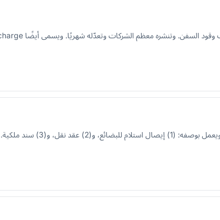
 الشركات وتعدّله شهريًا. ويسمى أيضًا Bunker Surcharge أو رسم الوقود الطارئ (EBS).
 إليه لاستلام البضاعة المنقولة بحرًا.