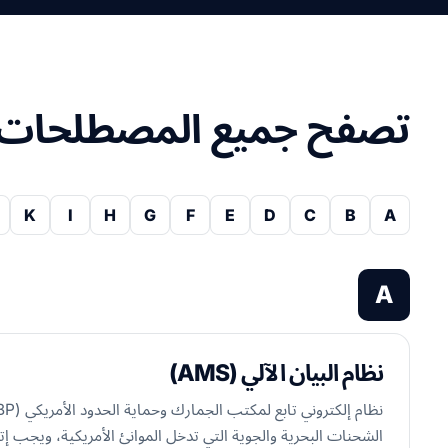
تصفح جميع المصطلحات
K
I
H
G
F
E
D
C
B
A
A
نظام البيان الآلي (AMS)
الشحنات البحرية والجوية التي تدخل الموانئ الأمريكية، ويجب إت